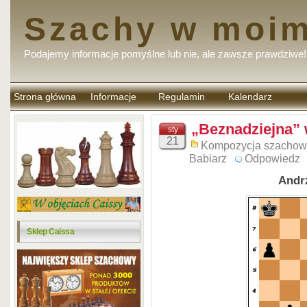
Szachy w moim
Podajemy informacje pomyślne lub nie, ale zawsze prawdziwe!
Strona główna
Informacje
Regulamin
Kalendarz
komentarzy
„Beznadziejna”
sty
21
Kompozycja szacho
Babiarz
Odpowiedz
Andrz
Sklep Caissa