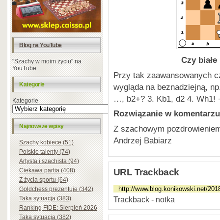
Blog na YouTube
Czy białe
"Szachy w moim życiu" na
YouTube
Przy tak zaawansowanych cz
Kategorie
wygląda na beznadziejną, np.
…, b2+? 3. Kb1, d2 4. Wh1! +
Kategorie
Rozwiązanie w komentarzu
Najnowsze wpisy
Z szachowym pozdrowienie
Andrzej Babiarz
Szachy kobiece (51)
Polskie talenty (74)
Artysta i szachista (94)
URL Trackback
Ciekawa partia (408)
Z życia sportu (64)
Goldchess prezentuje (342)
Trackback - notka
Taka sytuacja (383)
Ranking FIDE: Sierpień 2026
Taka sytuacja (382)