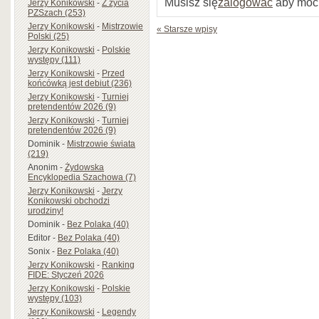
Musisz się
zalogować
aby móc
Jerzy Konikowski
-
Z życia
PZSzach (253)
Jerzy Konikowski
-
Mistrzowie
« Starsze wpisy
Polski (25)
Jerzy Konikowski
-
Polskie
występy (111)
Jerzy Konikowski
-
Przed
końcówką jest debiut (236)
Jerzy Konikowski
-
Turniej
pretendentów 2026 (9)
Jerzy Konikowski
-
Turniej
pretendentów 2026 (9)
Dominik
-
Mistrzowie świata
(219)
Anonim
-
Żydowska
Encyklopedia Szachowa (7)
Jerzy Konikowski
-
Jerzy
Konikowski obchodzi
urodziny!
Dominik
-
Bez Polaka (40)
Editor
-
Bez Polaka (40)
Sonix
-
Bez Polaka (40)
Jerzy Konikowski
-
Ranking
FIDE: Styczeń 2026
Jerzy Konikowski
-
Polskie
występy (103)
Jerzy Konikowski
-
Legendy