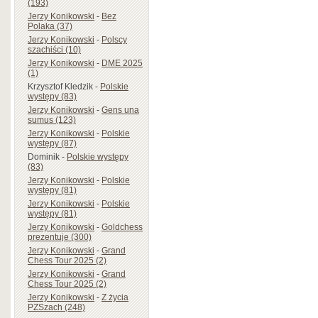
(193)
Jerzy Konikowski
-
Bez
Polaka (37)
Jerzy Konikowski
-
Polscy
szachiści (10)
Jerzy Konikowski
-
DME 2025
(1)
Krzysztof Kledzik
-
Polskie
występy (83)
Jerzy Konikowski
-
Gens una
sumus (123)
Jerzy Konikowski
-
Polskie
występy (87)
Dominik
-
Polskie występy
(83)
Jerzy Konikowski
-
Polskie
występy (81)
Jerzy Konikowski
-
Polskie
występy (81)
Jerzy Konikowski
-
Goldchess
prezentuje (300)
Jerzy Konikowski
-
Grand
Chess Tour 2025 (2)
Jerzy Konikowski
-
Grand
Chess Tour 2025 (2)
Jerzy Konikowski
-
Z życia
PZSzach (248)