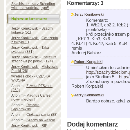
Komentarzy: 3
Szachista Łukasz Schreiber
wiceprzewodniczącym!!
Jerzy Konikowski
Najnowsze komentarze
Komentarz:
1. Wb2!!, cb2 2. K:b2 (
Jerzy Konikowski
-
Szachy
pionkówkę –
kobiece (51)
król przeciwko trzem pi
Jerzy Konikowski
-
Ćwiczenia
…, Kb7 3. K:b3, Kk6
z taktyki (1)
4. Kb4! ( 4. Kc4?, Ka5 5. K:d4,
Jerzy Konikowski
-
Taka
remis
sytuacja (381)
Andrzej Babiarz
Jerzy Konikowski
-
Literatura
szachowa po polsku (124)
Robert Korpalski
Jerzy Konikowski
-
Mistrzowie
Umieściłem to zadanie
Polski (28)
http://szachydzieciom
wireless clock
-
CZESKA
jako Studium 5 –
http:
WIOSNA
Z szachowym pozdrow
Robert Korpalski
Anonim
-
Z życia PZSzach
(258)
Jerzy Konikowski
Anonim
-
Magnus Carlsen
nowym królem!
Bardzo dobrze, gdyż za
Anonim
-
Ryszard
Gąsiorowski
Anonim
-
Ciekawa partia (88)
Anonim
-
Szachy na wesoło
Dodaj komentarz
Jerzy Konikowski
-
RIP