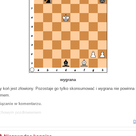
wygrana
y koń jest złowiony. Pozostaje go tylko skonsumować i wygrana nie powinna
emem.
ązanie w komentarzu.
chowym pozdrowieniem
ej Babiarz
D