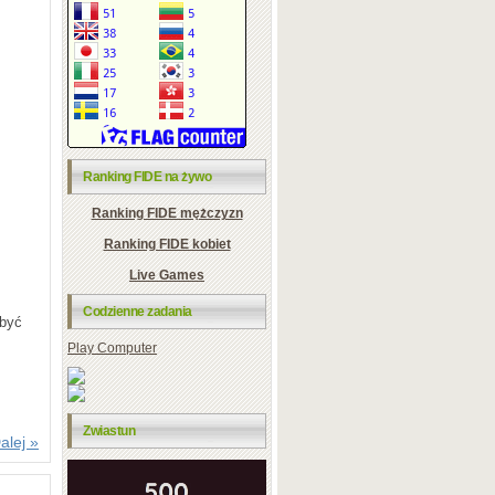
Ranking FIDE na żywo
Ranking FIDE mężczyzn
Ranking FIDE kobiet
Live Games
Codzienne zadania
 być
Play Computer
Zwiastun
alej »