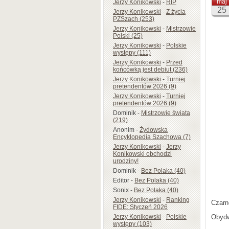
maj
Jerzy Konikowski
-
RIP
25
Jerzy Konikowski
-
Z życia
PZSzach (253)
Jerzy Konikowski
-
Mistrzowie
Polski (25)
Jerzy Konikowski
-
Polskie
występy (111)
Jerzy Konikowski
-
Przed
końcówką jest debiut (236)
Jerzy Konikowski
-
Turniej
pretendentów 2026 (9)
Jerzy Konikowski
-
Turniej
pretendentów 2026 (9)
Dominik
-
Mistrzowie świata
(219)
Anonim
-
Żydowska
Encyklopedia Szachowa (7)
Jerzy Konikowski
-
Jerzy
Konikowski obchodzi
urodziny!
Dominik
-
Bez Polaka (40)
Editor
-
Bez Polaka (40)
Sonix
-
Bez Polaka (40)
Jerzy Konikowski
-
Ranking
Czarn
FIDE: Styczeń 2026
Jerzy Konikowski
-
Polskie
Obydw
występy (103)