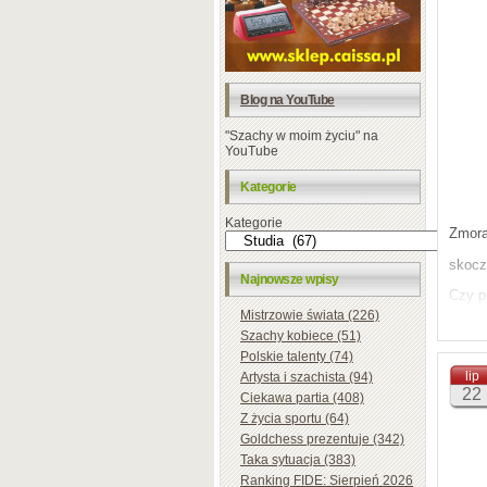
Blog na YouTube
"Szachy w moim życiu" na
YouTube
Kategorie
Kategorie
Zmorą
skoczk
Najnowsze wpisy
Czy p
Mistrzowie świata (226)
zaata
Szachy kobiece (51)
Polskie talenty (74)
absur
lip
Artysta i szachista (94)
Odpo
22
Ciekawa partia (408)
Z życia sportu (64)
Z sza
Goldchess prezentuje (342)
Andrz
Taka sytuacja (383)
Ranking FIDE: Sierpień 2026