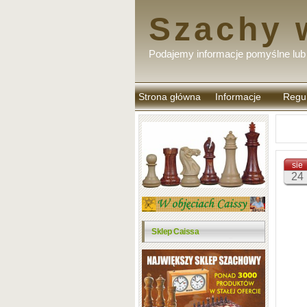
Szachy 
Podajemy informacje pomyślne lub 
Strona główna
Informacje
Regu
komen
sie
24
Sklep Caissa