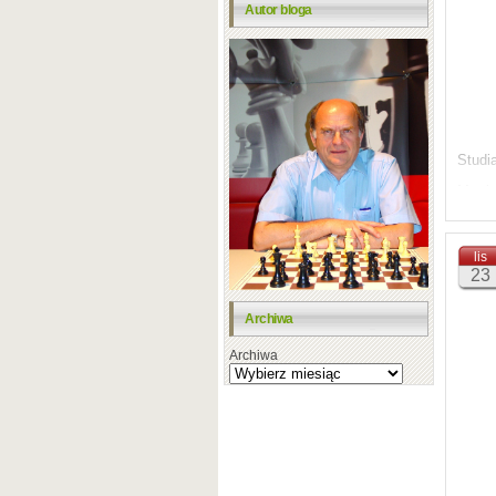
Autor bloga
Studi
Marti
studi
Bunde
lis
tym p
23
Warto
Archiwa
Rozwi
Archiwa
Z sza
Andrz