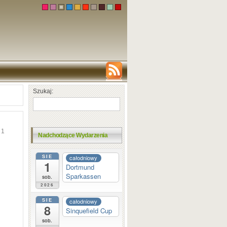
Szukaj:
1
Nadchodzące Wydarzenia
SIE
całodniowy
1
Dortmund
Sparkassen
sob.
2026
SIE
całodniowy
8
Sinquefield Cup
sob.