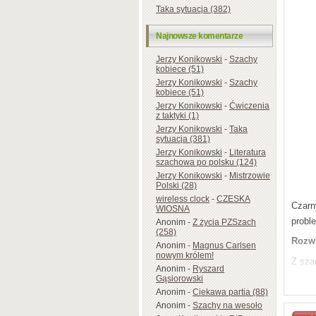
Taka sytuacja (382)
Najnowsze komentarze
Jerzy Konikowski
-
Szachy
kobiece (51)
Jerzy Konikowski
-
Szachy
kobiece (51)
Jerzy Konikowski
-
Ćwiczenia
z taktyki (1)
Jerzy Konikowski
-
Taka
sytuacja (381)
Jerzy Konikowski
-
Literatura
szachowa po polsku (124)
Jerzy Konikowski
-
Mistrzowie
Polski (28)
wireless clock
-
CZESKA
Czarn
WIOSNA
probl
Anonim
-
Z życia PZSzach
(258)
Rozwi
Anonim
-
Magnus Carlsen
nowym królem!
Z sza
Anonim
-
Ryszard
Gąsiorowski
Andrz
Anonim
-
Ciekawa partia (88)
Anonim
-
Szachy na wesoło