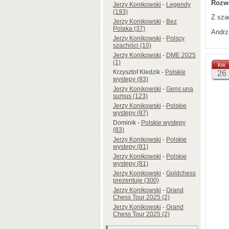
Rozwi
Jerzy Konikowski
-
Legendy
(193)
Z sza
Jerzy Konikowski
-
Bez
Polaka (37)
Andrz
Jerzy Konikowski
-
Polscy
szachiści (10)
Jerzy Konikowski
-
DME 2025
(1)
kw.
Krzysztof Kledzik
-
Polskie
26
występy (83)
Jerzy Konikowski
-
Gens una
sumus (123)
Jerzy Konikowski
-
Polskie
występy (87)
Dominik
-
Polskie występy
(83)
Jerzy Konikowski
-
Polskie
występy (81)
Jerzy Konikowski
-
Polskie
występy (81)
Jerzy Konikowski
-
Goldchess
prezentuje (300)
Jerzy Konikowski
-
Grand
Chess Tour 2025 (2)
Jerzy Konikowski
-
Grand
Chess Tour 2025 (2)