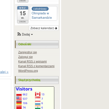
2026
WRZ
całodniowy
15
Olimpiada w
Samarkandzie
wt.
2026
Zobacz kalendarz
Dodaj
Odnośniki
Zarejestruj się
Zaloguj się
Kanał
RSS
z wpisami
Kanał
RSS
z komentarzami
WordPress.org
alej »
Skąd przychodzą