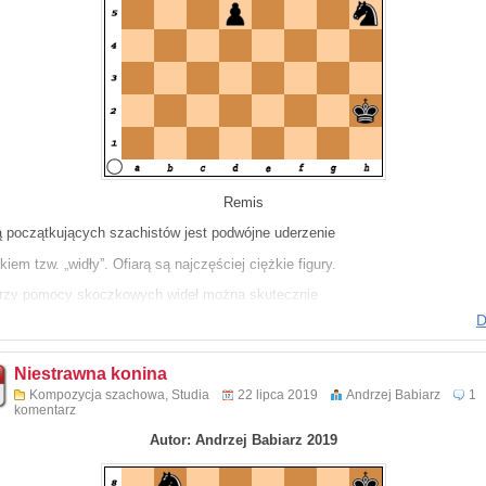
Remis
 początkujących szachistów jest podwójne uderzenie
iem tzw. „widły”. Ofiarą są najczęściej ciężkie figury.
rzy pomocy skoczkowych wideł można skutecznie
D
kować dwa konie przeciwnika ? Pomysł wydaje się być
dalny.
Niestrawna konina
wiedź w komentarzu.
Kompozycja szachowa
,
Studia
22 lipca 2019
Andrzej Babiarz
1
komentarz
chowym pozdrowieniem
Autor: Andrzej Babiarz 2019
ej Babiarz