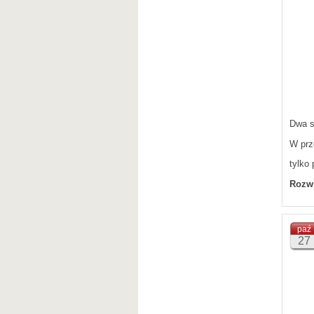
Dwa s
W prz
tylko
Rozwi
paź
27