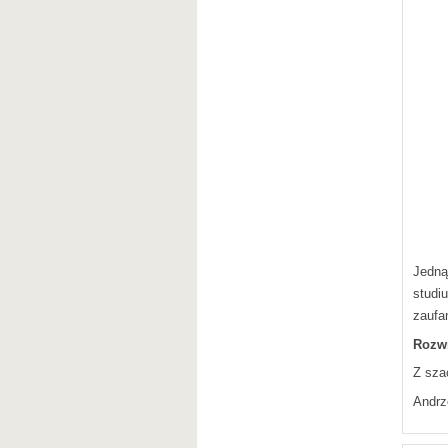
Jedną
studi
zaufa
Rozwi
Z sza
Andrz