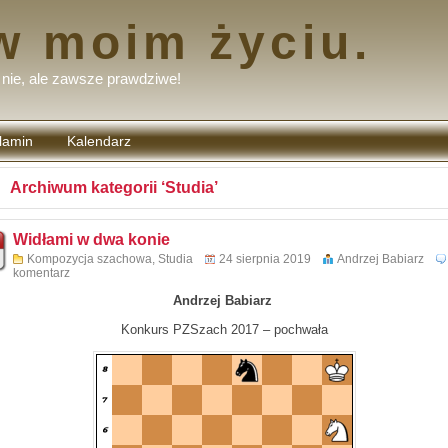
w moim życiu.
nie, ale zawsze prawdziwe!
lamin
Kalendarz
tarzy
Archiwum kategorii ‘Studia’
Widłami w dwa konie
Kompozycja szachowa
,
Studia
24 sierpnia 2019
Andrzej Babiarz
komentarz
Andrzej Babiarz
Konkurs PZSzach 2017 – pochwała