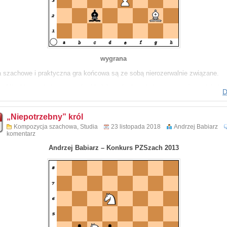
wygrana
a szachowe i praktyczna gra końcowa są ze sobą nierozerwalnie związane.
na Minskiego – jednego z najwybitniejszych obecnie kompozytorów w dziedzin
D
ów, zainteresowała idea z partii G. Hertneck – J. Timman, rozegranej w 13 run
sligi 2019. Partia zakończyła się remisem, gdyż grający białymi, w pozycji p
„Niepotrzebny” król
osunięciu czarnych, nie znalazł ideowej kontynuacji.
Kompozycja szachowa
,
Studia
23 listopada 2018
Andrzej Babiarz
komentarz
 wiedzieć, że sam Jan Timman od lat z sukcesami układa studia szachowe.
Andrzej Babiarz – Konkurs PZSzach 2013
ązanie w komentarzu
chowym pozdrowieniem
ej Babiarz