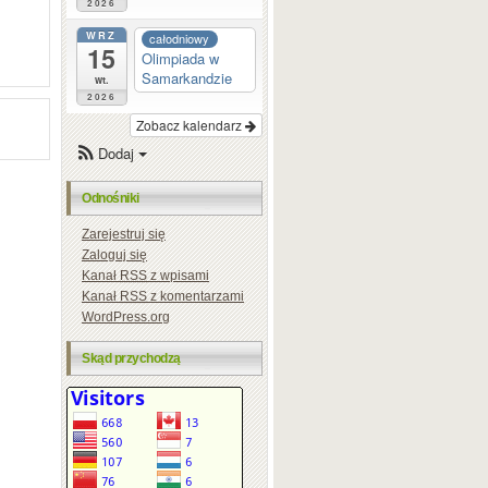
2026
WRZ
całodniowy
15
Olimpiada w
Samarkandzie
wt.
2026
Zobacz kalendarz
Dodaj
Odnośniki
Zarejestruj się
Zaloguj się
Kanał
RSS
z wpisami
Kanał
RSS
z komentarzami
WordPress.org
Skąd przychodzą