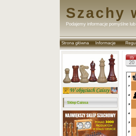
Szachy 
Podajemy informacje pomyślne lub 
Strona główna
Informacje
Regu
komen
sty
20
Sklep Caissa