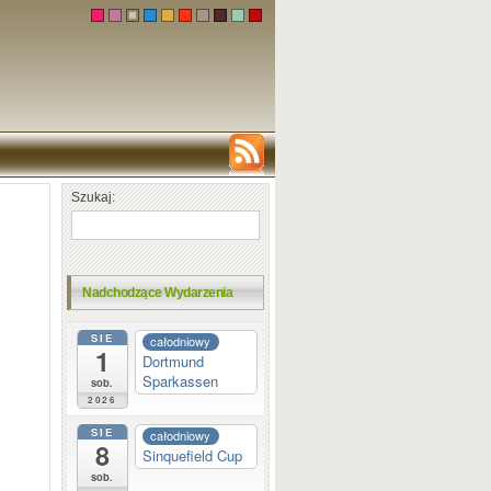
Szukaj:
Nadchodzące Wydarzenia
SIE
całodniowy
1
Dortmund
Sparkassen
sob.
2026
SIE
całodniowy
8
Sinquefield Cup
sob.