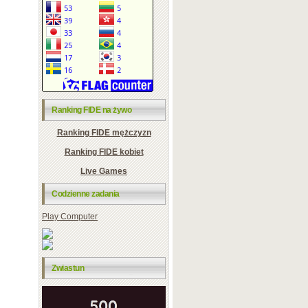
Ranking FIDE na żywo
Ranking FIDE mężczyzn
Ranking FIDE kobiet
Live Games
Codzienne zadania
Play Computer
Zwiastun