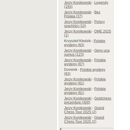
Jerzy Konikowski
-
Legendy
(193)
Jerzy Konikowski
-
Bez
Polaka (37)
Jerzy Konikowski
-
Polscy
szachiści (10)
Jerzy Konikowski
-
DME 2025
(1)
Krzysztof Kledzik
-
Polskie
występy (83)
Jerzy Konikowski
-
Gens una
sumus (123)
Jerzy Konikowski
-
Polskie
występy (87)
Dominik
-
Polskie występy
(83)
Jerzy Konikowski
-
Polskie
występy (81)
Jerzy Konikowski
-
Polskie
występy (81)
Jerzy Konikowski
-
Goldchess
prezentuje (300)
Jerzy Konikowski
-
Grand
Chess Tour 2025 (2)
Jerzy Konikowski
-
Grand
Chess Tour 2025 (2)