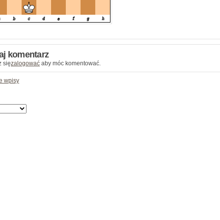
aj komentarz
 się
zalogować
aby móc komentować.
e wpisy