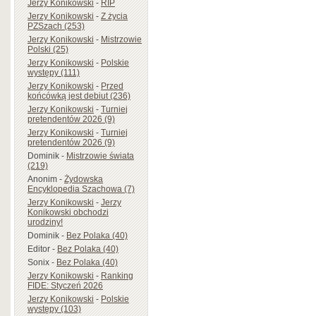
Jerzy Konikowski
-
RIP
Jerzy Konikowski
-
Z życia
PZSzach (253)
Jerzy Konikowski
-
Mistrzowie
Polski (25)
Jerzy Konikowski
-
Polskie
występy (111)
Jerzy Konikowski
-
Przed
końcówką jest debiut (236)
Jerzy Konikowski
-
Turniej
pretendentów 2026 (9)
Jerzy Konikowski
-
Turniej
pretendentów 2026 (9)
Dominik
-
Mistrzowie świata
(219)
Anonim
-
Żydowska
Encyklopedia Szachowa (7)
Jerzy Konikowski
-
Jerzy
Konikowski obchodzi
urodziny!
Dominik
-
Bez Polaka (40)
Editor
-
Bez Polaka (40)
Sonix
-
Bez Polaka (40)
Jerzy Konikowski
-
Ranking
FIDE: Styczeń 2026
Jerzy Konikowski
-
Polskie
występy (103)