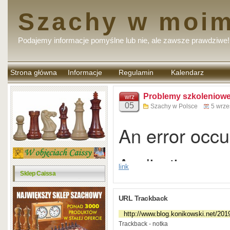
Szachy w moim
Podajemy informacje pomyślne lub nie, ale zawsze prawdziwe!
Strona główna
Informacje
Regulamin
Kalendarz
komentarzy
Problemy szkoleniowe
wrz
05
Szachy w Polsce
5 wrze
link
Sklep Caissa
URL Trackback
Trackback - notka