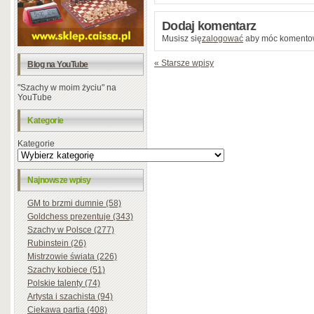
Dodaj komentarz
Musisz się
zalogować
aby móc komento
« Starsze wpisy
Blog na YouTube
"Szachy w moim życiu" na
YouTube
Kategorie
Kategorie
Najnowsze wpisy
GM to brzmi dumnie (58)
Goldchess prezentuje (343)
Szachy w Polsce (277)
Rubinstein (26)
Mistrzowie świata (226)
Szachy kobiece (51)
Polskie talenty (74)
Artysta i szachista (94)
Ciekawa partia (408)