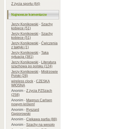
Z życia sportu (64)
Najnowsze komentarze
Jerzy Konikowski
-
Szachy
kobiece (51)
Jerzy Konikowski
-
Szachy
kobiece (51)
Jerzy Konikowski
-
Ćwiczenia
z taktyki (1)
Jerzy Konikowski
-
Taka
sytuacja (381)
Jerzy Konikowski
-
Literatura
szachowa po polsku (124)
Jerzy Konikowski
-
Mistrzowie
Polski (28)
wireless clock
-
CZESKA
WIOSNA
Anonim
-
Z życia PZSzach
(258)
Anonim
-
Magnus Carlsen
nowym królem!
Anonim
-
Ryszard
Gąsiorowski
Anonim
-
Ciekawa partia (88)
Anonim
-
Szachy na wesoło