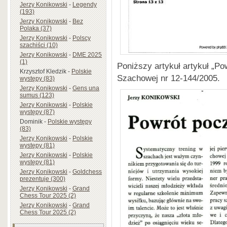
Jerzy Konikowski
-
Legendy
(193)
Jerzy Konikowski
-
Bez
Polaka (37)
Jerzy Konikowski
-
Polscy
szachiści (10)
Jerzy Konikowski
-
DME 2025
(1)
Poniższy artykuł artykuł „Po
Krzysztof Kledzik
-
Polskie
Szachowej nr 12-144/2005.
występy (83)
Jerzy Konikowski
-
Gens una
sumus (123)
Jerzy Konikowski
-
Polskie
występy (87)
Dominik
-
Polskie występy
(83)
Jerzy Konikowski
-
Polskie
występy (81)
Jerzy Konikowski
-
Polskie
występy (81)
Jerzy Konikowski
-
Goldchess
prezentuje (300)
Jerzy Konikowski
-
Grand
Chess Tour 2025 (2)
Jerzy Konikowski
-
Grand
Chess Tour 2025 (2)