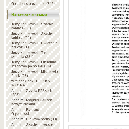
Goldchess prezentuje (342)
Najnowsze komentarze
Jerzy Konikowski
-
Szachy
kobiece (51)
Jerzy Konikowski
-
Szachy
kobiece (51)
Jerzy Konikowski
-
Ćwiczenia
z taktyki (1)
Jerzy Konikowski
-
Taka
sytuacja (381)
Jerzy Konikowski
-
Literatura
szachowa po polsku (124)
Jerzy Konikowski
-
Mistrzowie
Polski (28)
wireless clock
-
CZESKA
WIOSNA
Anonim
-
Z życia PZSzach
(258)
Anonim
-
Magnus Carlsen
nowym królem!
Anonim
-
Ryszard
Gąsiorowski
Anonim
-
Ciekawa partia (88)
Anonim
-
Szachy na wesoło