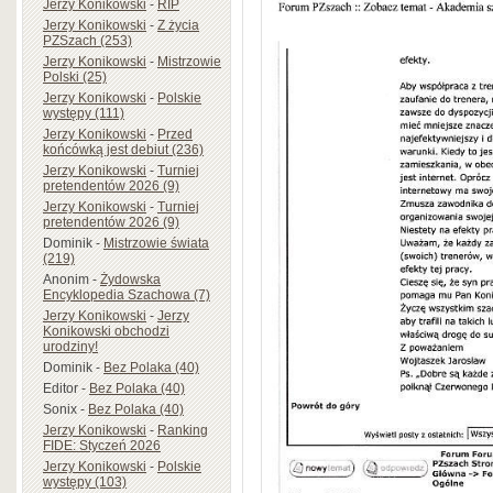
Jerzy Konikowski
-
RIP
Jerzy Konikowski
-
Z życia
PZSzach (253)
Jerzy Konikowski
-
Mistrzowie
Polski (25)
Jerzy Konikowski
-
Polskie
występy (111)
Jerzy Konikowski
-
Przed
końcówką jest debiut (236)
Jerzy Konikowski
-
Turniej
pretendentów 2026 (9)
Jerzy Konikowski
-
Turniej
pretendentów 2026 (9)
Dominik
-
Mistrzowie świata
(219)
Anonim
-
Żydowska
Encyklopedia Szachowa (7)
Jerzy Konikowski
-
Jerzy
Konikowski obchodzi
urodziny!
Dominik
-
Bez Polaka (40)
Editor
-
Bez Polaka (40)
Sonix
-
Bez Polaka (40)
Jerzy Konikowski
-
Ranking
FIDE: Styczeń 2026
Jerzy Konikowski
-
Polskie
występy (103)