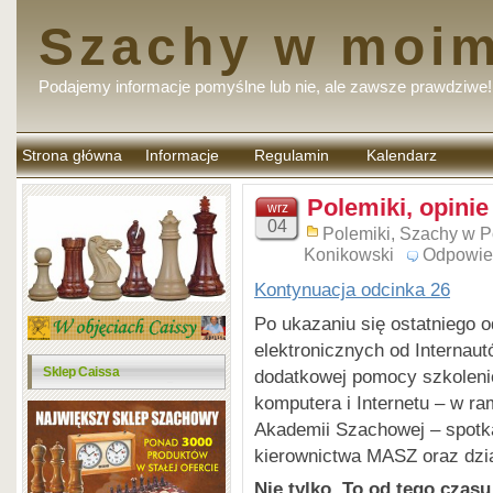
Szachy w moim
Podajemy informacje pomyślne lub nie, ale zawsze prawdziwe!
Strona główna
Informacje
Regulamin
Kalendarz
komentarzy
Polemiki, opinie
wrz
04
Polemiki
,
Szachy w P
Konikowski
Odpowie
Kontynuacja odcinka 26
Po ukazaniu się ostatniego 
elektronicznych od Internaut
Sklep Caissa
dodatkowej pomocy szkoleni
komputera i Internetu – w r
Akademii Szachowej – spotka
kierownictwa MASZ oraz dzi
Nie tylko. To od tego czas