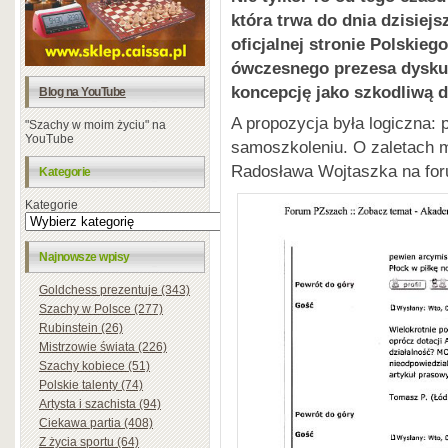
która trwa do dnia dzisiej
oficjalnej stronie Polski
ówczesnego prezesa dyskus
koncepcję jako szkodliwą d
Blog na YouTube
A propozycja była logiczna
"Szachy w moim życiu" na
YouTube
samoszkoleniu. O zaletach mo
Radosława Wojtaszka na fo
Kategorie
Kategorie
Najnowsze wpisy
Goldchess prezentuje (343)
Szachy w Polsce (277)
Rubinstein (26)
Mistrzowie świata (226)
Szachy kobiece (51)
Polskie talenty (74)
Artysta i szachista (94)
Ciekawa partia (408)
Z życia sportu (64)