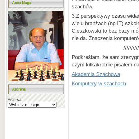
Autor bloga
szachów.
3.Z perspektywy czasu widać,
wielu branżach (np IT) szkole
Cieszkowski to bez bazy mógł
nie da. Znaczenia komputeró
//////////
Podkreślam, że sam zrezyg
czym kilkakrotnie pisałem na
Akademia Szachowa
Komputery w szachach
Archiwa
Archiwa