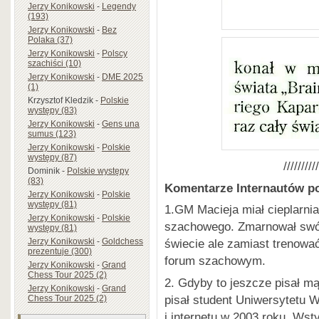
Jerzy Konikowski
-
Legendy
(193)
Jerzy Konikowski
-
Bez
Polaka (37)
Jerzy Konikowski
-
Polscy
szachiści (10)
Jerzy Konikowski
-
DME 2025
(1)
Krzysztof Kledzik
-
Polskie
występy (83)
Jerzy Konikowski
-
Gens una
sumus (123)
Jerzy Konikowski
-
Polskie
występy (87)
//////////
Dominik
-
Polskie występy
(83)
Komentarze Internautów po 
Jerzy Konikowski
-
Polskie
występy (81)
1.GM Macieja miał cieplarnia
Jerzy Konikowski
-
Polskie
szachowego. Zmarnował swój 
występy (81)
Jerzy Konikowski
-
Goldchess
świecie ale zamiast trenowa
prezentuje (300)
forum szachowym.
Jerzy Konikowski
-
Grand
Chess Tour 2025 (2)
2. Gdyby to jeszcze pisał mą
Jerzy Konikowski
-
Grand
pisał student Uniwersytetu
Chess Tour 2025 (2)
i internetu w 2003 roku. Wsty