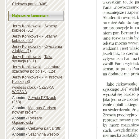
Ciekawa partia (408)
Najnowsze komentarze
Jerzy Konikowski
-
Szachy
kobiece (51)
Jerzy Konikowski
-
Szachy
kobiece (51)
Jerzy Konikowski
-
Ćwiczenia
z taktyki (1)
Jerzy Konikowski
-
Taka
sytuacja (381)
Jerzy Konikowski
-
Literatura
szachowa po polsku (124)
Jerzy Konikowski
-
Mistrzowie
Polski (28)
wireless clock
-
CZESKA
WIOSNA
Anonim
-
Z życia PZSzach
(258)
Anonim
-
Magnus Carlsen
nowym królem!
Anonim
-
Ryszard
Gąsiorowski
Anonim
-
Ciekawa partia (88)
Anonim
-
Szachy na wesoło