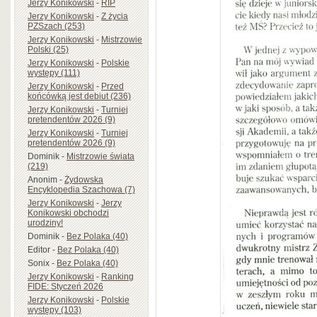
Jerzy Konikowski
-
RIP
Jerzy Konikowski
-
Z życia
PZSzach (253)
Jerzy Konikowski
-
Mistrzowie
Polski (25)
Jerzy Konikowski
-
Polskie
występy (111)
Jerzy Konikowski
-
Przed
końcówką jest debiut (236)
Jerzy Konikowski
-
Turniej
pretendentów 2026 (9)
Jerzy Konikowski
-
Turniej
pretendentów 2026 (9)
Dominik
-
Mistrzowie świata
(219)
Anonim
-
Żydowska
Encyklopedia Szachowa (7)
Jerzy Konikowski
-
Jerzy
Konikowski obchodzi
urodziny!
Dominik
-
Bez Polaka (40)
Editor
-
Bez Polaka (40)
Sonix
-
Bez Polaka (40)
Jerzy Konikowski
-
Ranking
FIDE: Styczeń 2026
Jerzy Konikowski
-
Polskie
występy (103)