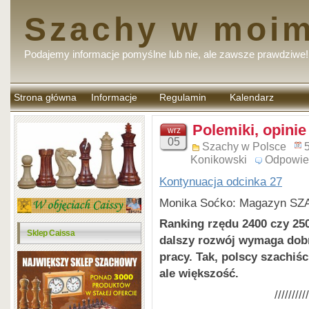
Szachy w moim
Podajemy informacje pomyślne lub nie, ale zawsze prawdziwe!
Strona główna
Informacje
Regulamin
Kalendarz
komentarzy
Polemiki, opinie
wrz
05
Szachy w Polsce
Konikowski
Odpowie
Kontynuacja odcinka 27
Monika Soćko: Magazyn SZA
Ranking rzędu 2400 czy 25
Sklep Caissa
dalszy rozwój wymaga dobry
pracy. Tak, polscy szachiśc
ale większość.
//////////