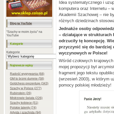
Idea systematycznego i uzup
komputera oraz Internetu – 
Akademii Szachowej – nie b
różnych dziedzinach stosowa
Blog na YouTube
Jednakże osoby odpowiedzi
"Szachy w moim życiu" na
– działające w strukturac
YouTube
odrzuciły tę koncepcję. Wi
Kategorie
przyczynić się do bardzie
wyczynowych w Polsce!
Kategorie
Wśród czołowych krajowych
Najnowsze wpisy
mojej propozycji był arcymis
fragment jego tekstu opubli
Radość wygrywania (68)
(wrzesień 2003), w którym u
GM to brzmi dumnie (58)
Goldchess prezentuje (343)
pomocy polskiej młodzieży!
Szachy w Polsce (277)
Rubinstein (26)
Mistrzowie świata (226)
Szachy kobiece (51)
Polskie talenty (74)
Artysta i szachista (94)