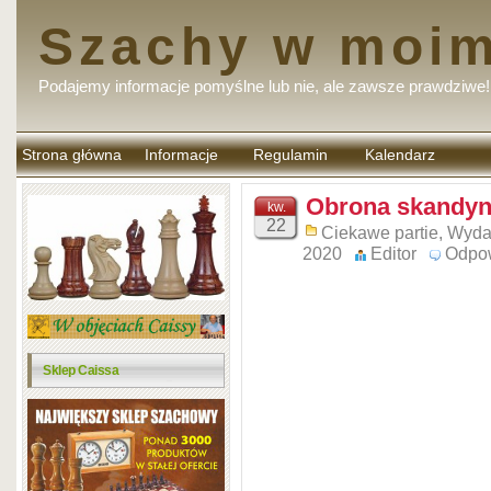
Szachy w moim
Podajemy informacje pomyślne lub nie, ale zawsze prawdziwe!
Strona główna
Informacje
Regulamin
Kalendarz
komentarzy
Obrona skandyn
kw.
22
Ciekawe partie
,
Wyda
2020
Editor
Odpo
Sklep Caissa