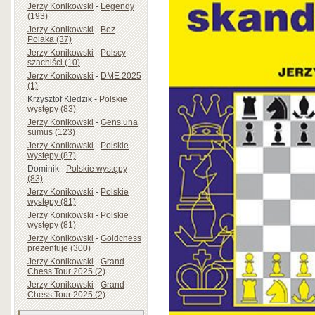
Jerzy Konikowski
-
Legendy
(193)
Jerzy Konikowski
-
Bez
Polaka (37)
Jerzy Konikowski
-
Polscy
szachiści (10)
Jerzy Konikowski
-
DME 2025
(1)
Krzysztof Kledzik
-
Polskie
występy (83)
Jerzy Konikowski
-
Gens una
sumus (123)
Jerzy Konikowski
-
Polskie
występy (87)
Dominik
-
Polskie występy
(83)
Jerzy Konikowski
-
Polskie
występy (81)
Jerzy Konikowski
-
Polskie
występy (81)
Jerzy Konikowski
-
Goldchess
prezentuje (300)
Jerzy Konikowski
-
Grand
Chess Tour 2025 (2)
Jerzy Konikowski
-
Grand
Chess Tour 2025 (2)