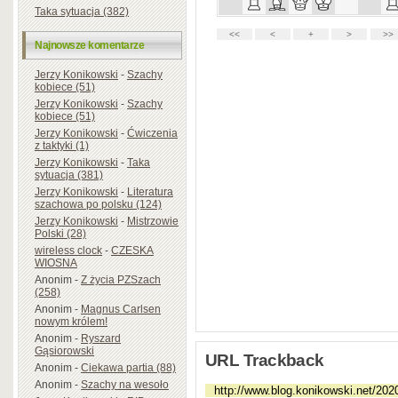
Taka sytuacja (382)
Najnowsze komentarze
Jerzy Konikowski
-
Szachy
kobiece (51)
Jerzy Konikowski
-
Szachy
kobiece (51)
Jerzy Konikowski
-
Ćwiczenia
z taktyki (1)
Jerzy Konikowski
-
Taka
sytuacja (381)
Jerzy Konikowski
-
Literatura
szachowa po polsku (124)
Jerzy Konikowski
-
Mistrzowie
Polski (28)
wireless clock
-
CZESKA
WIOSNA
Anonim
-
Z życia PZSzach
(258)
Anonim
-
Magnus Carlsen
nowym królem!
Anonim
-
Ryszard
Gąsiorowski
URL Trackback
Anonim
-
Ciekawa partia (88)
Anonim
-
Szachy na wesoło