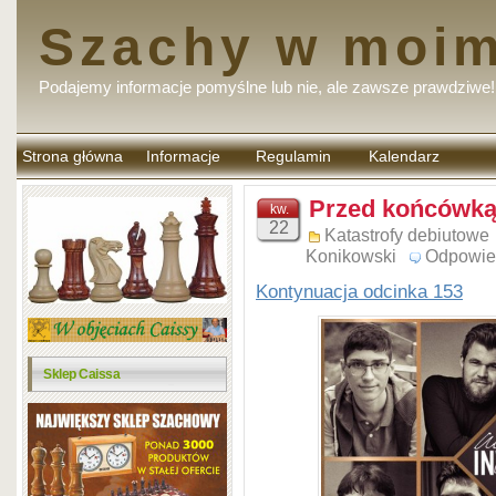
Szachy w moim
Podajemy informacje pomyślne lub nie, ale zawsze prawdziwe!
Strona główna
Informacje
Regulamin
Kalendarz
komentarzy
Przed końcówką 
kw.
22
Katastrofy debiutowe
Konikowski
Odpowie
Kontynuacja odcinka 153
Sklep Caissa