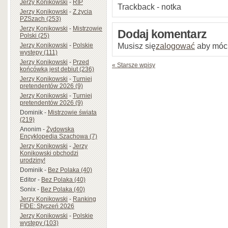
Jerzy Konikowski
-
RIP
Trackback - notka
Jerzy Konikowski
-
Z życia
PZSzach (253)
Jerzy Konikowski
-
Mistrzowie
Dodaj komentarz
Polski (25)
Musisz się
zalogować
aby móc
Jerzy Konikowski
-
Polskie
występy (111)
Jerzy Konikowski
-
Przed
« Starsze wpisy
końcówką jest debiut (236)
Jerzy Konikowski
-
Turniej
pretendentów 2026 (9)
Jerzy Konikowski
-
Turniej
pretendentów 2026 (9)
Dominik
-
Mistrzowie świata
(219)
Anonim
-
Żydowska
Encyklopedia Szachowa (7)
Jerzy Konikowski
-
Jerzy
Konikowski obchodzi
urodziny!
Dominik
-
Bez Polaka (40)
Editor
-
Bez Polaka (40)
Sonix
-
Bez Polaka (40)
Jerzy Konikowski
-
Ranking
FIDE: Styczeń 2026
Jerzy Konikowski
-
Polskie
występy (103)