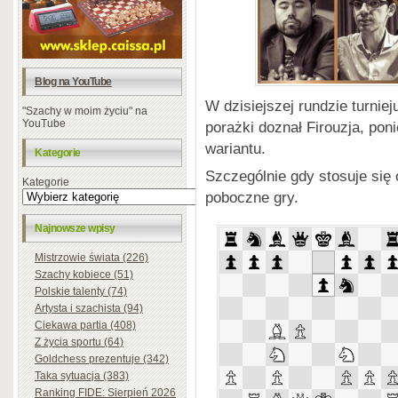
Blog na YouTube
W dzisiejszej rundzie turnie
"Szachy w moim życiu" na
YouTube
porażki doznał Firouzja, pon
wariantu.
Kategorie
Szczególnie gdy stosuje się
Kategorie
poboczne gry.
Najnowsze wpisy
Mistrzowie świata (226)
Szachy kobiece (51)
Polskie talenty (74)
Artysta i szachista (94)
Ciekawa partia (408)
Z życia sportu (64)
Goldchess prezentuje (342)
Taka sytuacja (383)
Ranking FIDE: Sierpień 2026