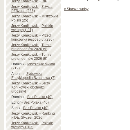
Jerzy Konikowski
-
RIP
Jerzy Konikowski
-
Z życia
« Starsze wpisy
PZSzach (253)
Jerzy Konikowski
-
Mistrzowie
Polski (25)
Jerzy Konikowski
-
Polskie
występy (111)
Jerzy Konikowski
-
Przed
końcówką jest debiut (236)
Jerzy Konikowski
-
Turniej
pretendentów 2026 (9)
Jerzy Konikowski
-
Turniej
pretendentów 2026 (9)
Dominik
-
Mistrzowie świata
(219)
Anonim
-
Żydowska
Encyklopedia Szachowa (7)
Jerzy Konikowski
-
Jerzy
Konikowski obchodzi
urodziny!
Dominik
-
Bez Polaka (40)
Editor
-
Bez Polaka (40)
Sonix
-
Bez Polaka (40)
Jerzy Konikowski
-
Ranking
FIDE: Styczeń 2026
Jerzy Konikowski
-
Polskie
występy (103)