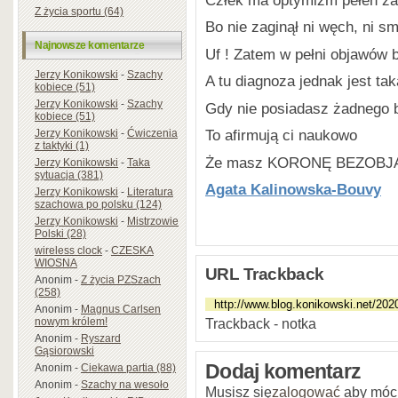
Z życia sportu (64)
Bo nie zaginął ni węch, ni s
Najnowsze komentarze
Uf ! Zatem w pełni objawów b
Jerzy Konikowski
-
Szachy
A tu diagnoza jednak jest tak
kobiece (51)
Jerzy Konikowski
-
Szachy
Gdy nie posiadasz żadnego 
kobiece (51)
To afirmują ci naukowo
Jerzy Konikowski
-
Ćwiczenia
z taktyki (1)
Że masz KORONĘ BEZOB
Jerzy Konikowski
-
Taka
sytuacja (381)
Agata Kalinowska-Bouvy
Jerzy Konikowski
-
Literatura
szachowa po polsku (124)
Jerzy Konikowski
-
Mistrzowie
Polski (28)
wireless clock
-
CZESKA
WIOSNA
URL Trackback
Anonim
-
Z życia PZSzach
(258)
Anonim
-
Magnus Carlsen
Trackback - notka
nowym królem!
Anonim
-
Ryszard
Gąsiorowski
Dodaj komentarz
Anonim
-
Ciekawa partia (88)
Anonim
-
Szachy na wesoło
Musisz się
zalogować
aby móc