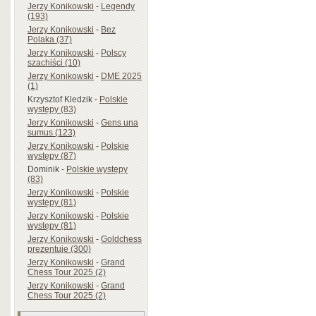
Jerzy Konikowski
-
Legendy
(193)
Jerzy Konikowski
-
Bez
Polaka (37)
Jerzy Konikowski
-
Polscy
szachiści (10)
Jerzy Konikowski
-
DME 2025
(1)
Krzysztof Kledzik
-
Polskie
występy (83)
Jerzy Konikowski
-
Gens una
sumus (123)
Jerzy Konikowski
-
Polskie
występy (87)
Dominik
-
Polskie występy
(83)
Jerzy Konikowski
-
Polskie
występy (81)
Jerzy Konikowski
-
Polskie
występy (81)
Jerzy Konikowski
-
Goldchess
prezentuje (300)
Jerzy Konikowski
-
Grand
Chess Tour 2025 (2)
Jerzy Konikowski
-
Grand
Chess Tour 2025 (2)