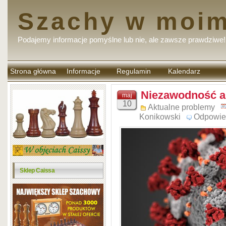
Szachy w moim
Podajemy informacje pomyślne lub nie, ale zawsze prawdziwe!
Strona główna
Informacje
Regulamin
Kalendarz
komentarzy
Niezawodność au
maj
10
Aktualne problemy
Konikowski
Odpowie
Sklep Caissa