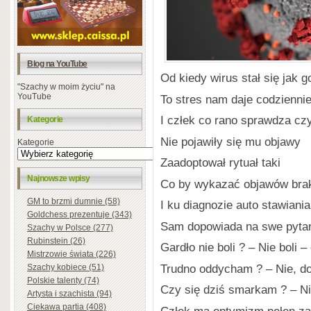
Blog na YouTube
Od kiedy wirus stał się jak g
"Szachy w moim życiu" na
YouTube
To stres nam daje codzienni
I człek co rano sprawdza cz
Kategorie
Nie pojawiły się mu objawy
Kategorie
Zaadoptował rytuał taki
Najnowsze wpisy
Co by wykazać objawów bra
GM to brzmi dumnie (58)
I ku diagnozie auto stawiania
Goldchess prezentuje (343)
Sam dopowiada na swe pyta
Szachy w Polsce (277)
Rubinstein (26)
Gardło nie boli ? – Nie boli –
Mistrzowie świata (226)
Trudno oddycham ? – Nie, d
Szachy kobiece (51)
Polskie talenty (74)
Czy się dziś smarkam ? – N
Artysta i szachista (94)
Ciekawa partia (408)
Człek ma optymizm pełen za