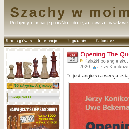
Szachy w moim
Podajemy informacje pomyślne lub nie, ale zawsze prawdziwe!
Strona główna
Informacje
Regulamin
Kalendarz
komentarzy
Opening The Qu
paź
25
Książki po angielsku
,
2020
Jerzy Konikows
To jest angielska wersja ksi
Sklep Caissa