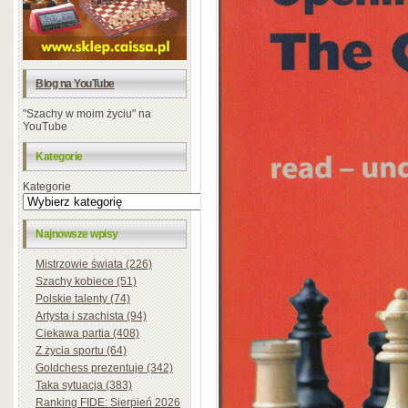
Blog na YouTube
"Szachy w moim życiu" na
YouTube
Kategorie
Kategorie
Najnowsze wpisy
Mistrzowie świata (226)
Szachy kobiece (51)
Polskie talenty (74)
Artysta i szachista (94)
Ciekawa partia (408)
Z życia sportu (64)
Goldchess prezentuje (342)
Taka sytuacja (383)
Ranking FIDE: Sierpień 2026