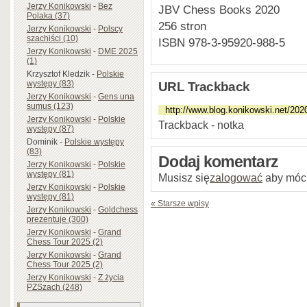
Jerzy Konikowski
-
Bez
JBV Chess Books 2020
Polaka (37)
256 stron
Jerzy Konikowski
-
Polscy
szachiści (10)
ISBN 978-3-95920-988-5
Jerzy Konikowski
-
DME 2025
(1)
Krzysztof Kledzik
-
Polskie
występy (83)
URL Trackback
Jerzy Konikowski
-
Gens una
sumus (123)
Jerzy Konikowski
-
Polskie
Trackback - notka
występy (87)
Dominik
-
Polskie występy
(83)
Dodaj komentarz
Jerzy Konikowski
-
Polskie
występy (81)
Musisz się
zalogować
aby móc
Jerzy Konikowski
-
Polskie
występy (81)
« Starsze wpisy
Jerzy Konikowski
-
Goldchess
prezentuje (300)
Jerzy Konikowski
-
Grand
Chess Tour 2025 (2)
Jerzy Konikowski
-
Grand
Chess Tour 2025 (2)
Jerzy Konikowski
-
Z życia
PZSzach (248)