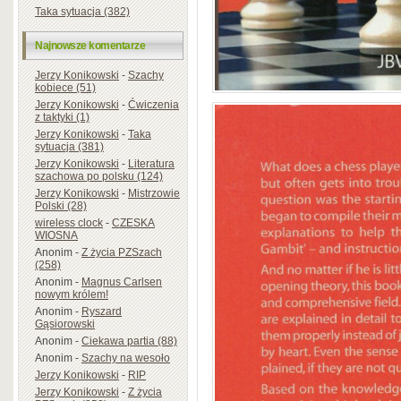
Taka sytuacja (382)
Najnowsze komentarze
Jerzy Konikowski
-
Szachy
kobiece (51)
Jerzy Konikowski
-
Ćwiczenia
z taktyki (1)
Jerzy Konikowski
-
Taka
sytuacja (381)
Jerzy Konikowski
-
Literatura
szachowa po polsku (124)
Jerzy Konikowski
-
Mistrzowie
Polski (28)
wireless clock
-
CZESKA
WIOSNA
Anonim
-
Z życia PZSzach
(258)
Anonim
-
Magnus Carlsen
nowym królem!
Anonim
-
Ryszard
Gąsiorowski
Anonim
-
Ciekawa partia (88)
Anonim
-
Szachy na wesoło
Jerzy Konikowski
-
RIP
Jerzy Konikowski
-
Z życia