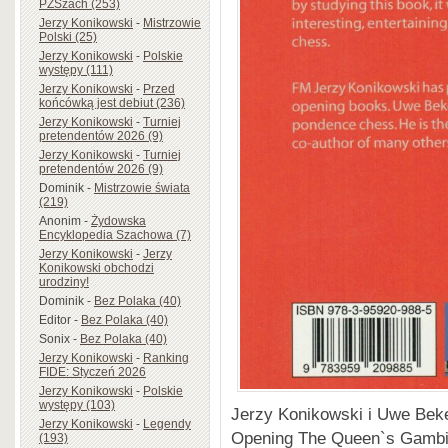
PZSzach (253)
Jerzy Konikowski
-
Mistrzowie
Polski (25)
Jerzy Konikowski
-
Polskie
występy (111)
Jerzy Konikowski
-
Przed
końcówką jest debiut (236)
Jerzy Konikowski
-
Turniej
pretendentów 2026 (9)
Jerzy Konikowski
-
Turniej
pretendentów 2026 (9)
Dominik
-
Mistrzowie świata
(219)
Anonim
-
Żydowska
Encyklopedia Szachowa (7)
Jerzy Konikowski
-
Jerzy
Konikowski obchodzi
urodziny!
Dominik
-
Bez Polaka (40)
Editor
-
Bez Polaka (40)
Sonix
-
Bez Polaka (40)
Jerzy Konikowski
-
Ranking
FIDE: Styczeń 2026
Jerzy Konikowski
-
Polskie
występy (103)
Jerzy Konikowski i Uwe Be
Jerzy Konikowski
-
Legendy
Opening The Queen`s Gambi
(193)