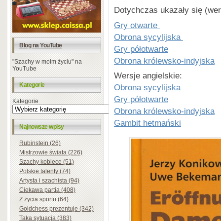
Dotychczas ukazały się (wer
Gry otwarte
Obrona sycylijska
Blog na YouTube
Gry półotwarte
Obrona królewsko-indyjska
"Szachy w moim życiu" na
YouTube
Wersje angielskie:
Kategorie
Obrona sycylijska
Gry półotwarte
Kategorie
Obrona królewsko-indyjska
Gambit hetmański
Najnowsze wpisy
Rubinstein (26)
Mistrzowie świata (226)
Szachy kobiece (51)
Polskie talenty (74)
Artysta i szachista (94)
Ciekawa partia (408)
Z życia sportu (64)
Goldchess prezentuje (342)
Taka sytuacja (383)