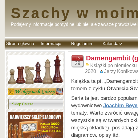
Szachy w moim
Podajemy informacje pomyślne lub nie, ale zawsze prawdziwe!
Strona główna
Informacje
Regulamin
Kalendarz
komentarzy
Damengambit (g
lip
29
Książki po niemiecku 
2020
Jerzy Konikows
Książka ta pt. „Damengambit
tomem z cyklu
Otwarcia Sz
Seria ta jest bardzo popular
Sklep Caissa
wydawnictwo
Joachim Beyer
tematy. Warto zwrócić uwagę
wszystkie są w twardych okł
miękką okładkę), posiadają z
diagramów, opisy itd.