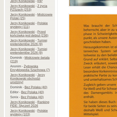
Jerzy Konikowski
-
RIP
Jerzy Konikowski
-
Z życia
PZSzach (253)
Jerzy Konikowski
-
Mistrzowie
Polski (25)
Jerzy Konikowski
-
Polskie
występy (111)
Jerzy Konikowski
-
Przed
końcówką jest debiut (236)
Jerzy Konikowski
-
Turniej
pretendentów 2026 (9)
Jerzy Konikowski
-
Turniej
pretendentów 2026 (9)
Dominik
-
Mistrzowie świata
(219)
Anonim
-
Żydowska
Encyklopedia Szachowa (7)
Jerzy Konikowski
-
Jerzy
Konikowski obchodzi
urodziny!
Dominik
-
Bez Polaka (40)
Editor
-
Bez Polaka (40)
Sonix
-
Bez Polaka (40)
Jerzy Konikowski
-
Ranking
FIDE: Styczeń 2026
Jerzy Konikowski
-
Polskie
występy (103)