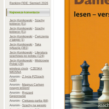
Ranking FIDE: Sierpień 2026
Najnowsze komentarze
Jerzy Konikowski
-
Szachy
kobiece (51)
Jerzy Konikowski
-
Szachy
kobiece (51)
Jerzy Konikowski
-
Ćwiczenia
z taktyki (1)
Jerzy Konikowski
-
Taka
sytuacja (381)
Jerzy Konikowski
-
Literatura
szachowa po polsku (124)
Jerzy Konikowski
-
Mistrzowie
Polski (28)
wireless clock
-
CZESKA
WIOSNA
Anonim
-
Z życia PZSzach
(258)
Anonim
-
Magnus Carlsen
nowym królem!
Anonim
-
Ryszard
Gąsiorowski
Anonim
-
Ciekawa partia (88)
Anonim
-
Szachy na wesoło