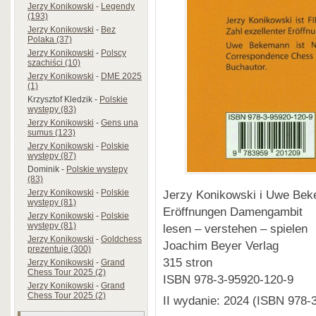
Jerzy Konikowski
-
Legendy
(193)
Jerzy Konikowski
-
Bez
Polaka (37)
Jerzy Konikowski
-
Polscy
szachiści (10)
Jerzy Konikowski
-
DME 2025
(1)
Krzysztof Kledzik
-
Polskie
występy (83)
Jerzy Konikowski
-
Gens una
sumus (123)
Jerzy Konikowski
-
Polskie
występy (87)
Dominik
-
Polskie występy
(83)
Jerzy Konikowski i Uwe Be
Jerzy Konikowski
-
Polskie
występy (81)
Eröffnungen Damengambit
Jerzy Konikowski
-
Polskie
występy (81)
lesen – verstehen – spielen
Jerzy Konikowski
-
Goldchess
Joachim Beyer Verlag
prezentuje (300)
315 stron
Jerzy Konikowski
-
Grand
Chess Tour 2025 (2)
ISBN 978-3-95920-120-9
Jerzy Konikowski
-
Grand
Chess Tour 2025 (2)
II wydanie: 2024 (ISBN 978-