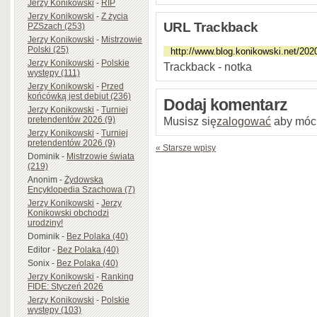
Jerzy Konikowski
-
RIP
Jerzy Konikowski
-
Z życia
URL Trackback
PZSzach (253)
Jerzy Konikowski
-
Mistrzowie
Polski (25)
Jerzy Konikowski
-
Polskie
Trackback - notka
występy (111)
Jerzy Konikowski
-
Przed
końcówką jest debiut (236)
Dodaj komentarz
Jerzy Konikowski
-
Turniej
Musisz się
zalogować
aby móc
pretendentów 2026 (9)
Jerzy Konikowski
-
Turniej
pretendentów 2026 (9)
« Starsze wpisy
Dominik
-
Mistrzowie świata
(219)
Anonim
-
Żydowska
Encyklopedia Szachowa (7)
Jerzy Konikowski
-
Jerzy
Konikowski obchodzi
urodziny!
Dominik
-
Bez Polaka (40)
Editor
-
Bez Polaka (40)
Sonix
-
Bez Polaka (40)
Jerzy Konikowski
-
Ranking
FIDE: Styczeń 2026
Jerzy Konikowski
-
Polskie
występy (103)