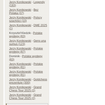
Jerzy Konikowski
-
Legendy
(193)
Jerzy Konikowski
-
Bez
Polaka (37)
Jerzy Konikowski
-
Polscy
szachiści (10)
Jerzy Konikowski
-
DME 2025
(1)
Krzysztof Kledzik
-
Polskie
występy (83)
Jerzy Konikowski
-
Gens una
sumus (123)
Jerzy Konikowski
-
Polskie
występy (87)
Dominik
-
Polskie występy
(83)
Jerzy Konikowski
-
Polskie
występy (81)
Jerzy Konikowski
-
Polskie
występy (81)
Jerzy Konikowski
-
Goldchess
prezentuje (300)
Jerzy Konikowski
-
Grand
Chess Tour 2025 (2)
Jerzy Konikowski
-
Grand
Chess Tour 2025 (2)