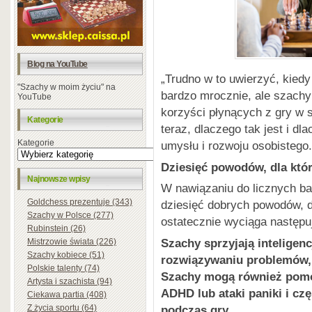
Blog na YouTube
„Trudno w to uwierzyć, kied
"Szachy w moim życiu" na
bardzo mrocznie, ale szachy
YouTube
korzyści płynących z gry w 
Kategorie
teraz, dlaczego tak jest i d
Kategorie
umysłu i rozwoju osobistego.
Dziesięć powodów, dla któ
Najnowsze wpisy
W nawiązaniu do licznych 
Goldchess prezentuje (343)
dziesięć dobrych powodów, d
Szachy w Polsce (277)
ostatecznie wyciąga następu
Rubinstein (26)
Szachy sprzyjają inteligenc
Mistrzowie świata (226)
Szachy kobiece (51)
rozwiązywaniu problemów, 
Polskie talenty (74)
Szachy mogą również pomóc
Artysta i szachista (94)
ADHD lub ataki paniki i c
Ciekawa partia (408)
podczas gry.
Z życia sportu (64)