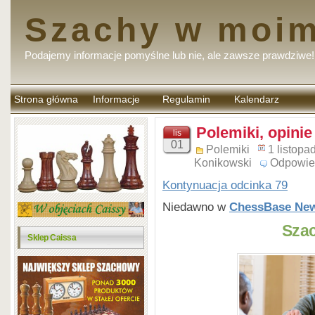
Szachy w moim
Podajemy informacje pomyślne lub nie, ale zawsze prawdziwe!
Strona główna
Informacje
Regulamin
Kalendarz
komentarzy
Polemiki, opinie
lis
01
Polemiki
1 listopa
Konikowski
Odpowie
Kontynuacja odcinka 79
Niedawno w
ChessBase Ne
Szac
Sklep Caissa