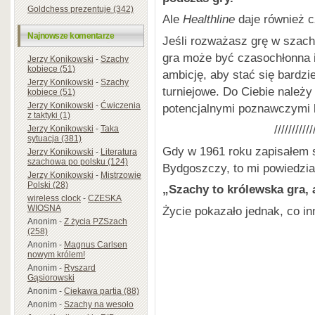
Goldchess prezentuje (342)
Ale
Healthline
daje również c
Najnowsze komentarze
Jeśli rozważasz grę w szach
gra może być czasochłonna i
Jerzy Konikowski
-
Szachy
kobiece (51)
ambicję, aby stać się bardzi
Jerzy Konikowski
-
Szachy
turniejowe. Do Ciebie należ
kobiece (51)
Jerzy Konikowski
-
Ćwiczenia
potencjalnymi poznawczymi k
z taktyki (1)
///////////
Jerzy Konikowski
-
Taka
sytuacja (381)
Gdy w 1961 roku zapisałem 
Jerzy Konikowski
-
Literatura
szachowa po polsku (124)
Bydgoszczy, to mi powiedzia
Jerzy Konikowski
-
Mistrzowie
Polski (28)
„Szachy to królewska gra, a
wireless clock
-
CZESKA
WIOSNA
Życie pokazało jednak, co i
Anonim
-
Z życia PZSzach
(258)
Anonim
-
Magnus Carlsen
nowym królem!
Anonim
-
Ryszard
Gąsiorowski
Anonim
-
Ciekawa partia (88)
Anonim
-
Szachy na wesoło