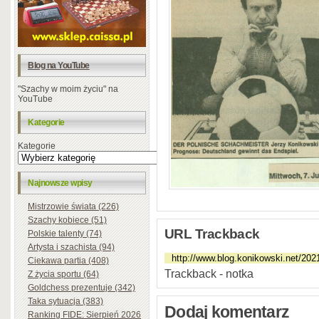
Blog na YouTube
"Szachy w moim życiu" na
YouTube
Kategorie
Kategorie
Najnowsze wpisy
Mistrzowie świata (226)
Szachy kobiece (51)
URL Trackback
Polskie talenty (74)
Artysta i szachista (94)
Ciekawa partia (408)
Trackback - notka
Z życia sportu (64)
Goldchess prezentuje (342)
Taka sytuacja (383)
Dodaj komentarz
Ranking FIDE: Sierpień 2026