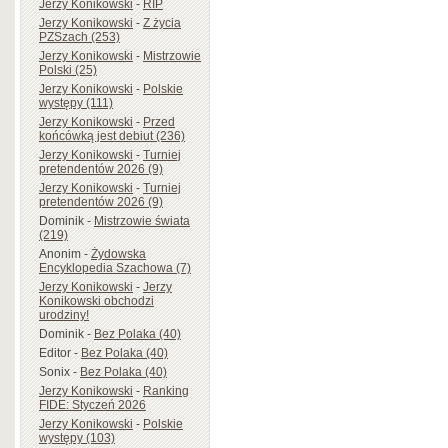
Jerzy Konikowski
-
RIP
Jerzy Konikowski
-
Z życia
PZSzach (253)
Jerzy Konikowski
-
Mistrzowie
Polski (25)
Jerzy Konikowski
-
Polskie
występy (111)
Jerzy Konikowski
-
Przed
końcówką jest debiut (236)
Jerzy Konikowski
-
Turniej
pretendentów 2026 (9)
Jerzy Konikowski
-
Turniej
pretendentów 2026 (9)
Dominik
-
Mistrzowie świata
(219)
Anonim
-
Żydowska
Encyklopedia Szachowa (7)
Jerzy Konikowski
-
Jerzy
Konikowski obchodzi
urodziny!
Dominik
-
Bez Polaka (40)
Editor
-
Bez Polaka (40)
Sonix
-
Bez Polaka (40)
Jerzy Konikowski
-
Ranking
FIDE: Styczeń 2026
Jerzy Konikowski
-
Polskie
występy (103)