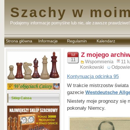
Szachy w moim
Podajemy informacje pomyślne lub nie, ale zawsze prawdziwe!
Strona główna
Informacje
Regulamin
Kalendarz
komentarzy
Z mojego archi
lut
11
Wspomnienia
11 l
Konikowski
Odpowie
Kontynuacja odcinka 95
W trakcie mistrzostw świata
gazecie
Westdeutsche Allg
Sklep Caissa
Niestety moje prognozy się n
pokonały Niemcy.