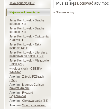
Musisz się
zalogować
aby móc
Taka sytuacja (382)
« Starsze wpisy
Najnowsze komentarze
Jerzy Konikowski
-
Szachy
kobiece (51)
Jerzy Konikowski
-
Szachy
kobiece (51)
Jerzy Konikowski
-
Ćwiczenia
z taktyki (1)
Jerzy Konikowski
-
Taka
sytuacja (381)
Jerzy Konikowski
-
Literatura
szachowa po polsku (124)
Jerzy Konikowski
-
Mistrzowie
Polski (28)
wireless clock
-
CZESKA
WIOSNA
Anonim
-
Z życia PZSzach
(258)
Anonim
-
Magnus Carlsen
nowym królem!
Anonim
-
Ryszard
Gąsiorowski
Anonim
-
Ciekawa partia (88)
Anonim
-
Szachy na wesoło