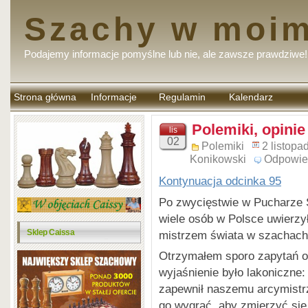
Szachy w moim
Podajemy informacje pomyślne lub nie, ale zawsze prawdziwe!
Strona główna
Informacje
Regulamin
Kalendarz
komentarzy
Polemiki, opinie
lis
02
Polemiki
2 listopa
Konikowski
Odpowie
Kontynuacja odcinka 95
Po zwycięstwie w Pucharze Ś
wiele osób w Polsce uwierzy
Sklep Caissa
mistrzem świata w szachach
Otrzymałem sporo zapytań od
wyjaśnienie było lakoniczne:
zapewnił naszemu arcymistrz
go wygrać, aby zmierzyć się