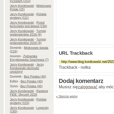
PZSzach (253)
Jerzy Konikowski
-
Mistrzowie
Polski (25)
Jerzy Konikowski
-
Polskie
występy (111)
Jerzy Konikowski
-
Przed
końcówką jest debiut (236)
Jerzy Konikowski
-
Turniej
pretendentów 2026 (9)
Jerzy Konikowski
-
Turniej
pretendentów 2026 (9)
Dominik
-
Mistrzowie świata
(219)
URL Trackback
Anonim
-
Żydowska
Encyklopedia Szachowa (7)
Jerzy Konikowski
-
Jerzy
Trackback - notka
Konikowski obchodzi
urodziny!
Dominik
-
Bez Polaka (40)
Dodaj komentarz
Editor
-
Bez Polaka (40)
Sonix
-
Bez Polaka (40)
Musisz się
zalogować
aby móc
Jerzy Konikowski
-
Ranking
FIDE: Styczeń 2026
« Starsze wpisy
Jerzy Konikowski
-
Polskie
występy (103)
Jerzy Konikowski
-
Legendy
(193)