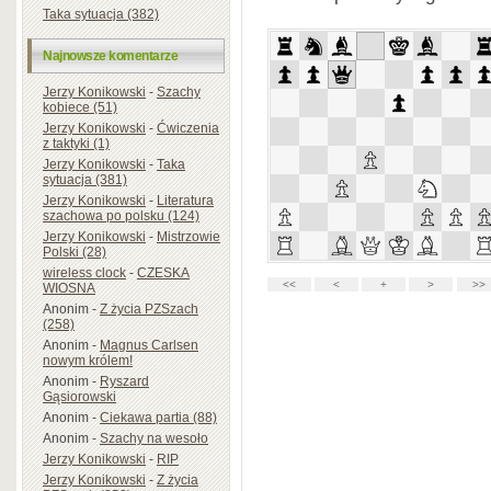
Taka sytuacja (382)
Najnowsze komentarze
Jerzy Konikowski
-
Szachy
kobiece (51)
Jerzy Konikowski
-
Ćwiczenia
z taktyki (1)
Jerzy Konikowski
-
Taka
sytuacja (381)
Jerzy Konikowski
-
Literatura
szachowa po polsku (124)
Jerzy Konikowski
-
Mistrzowie
Polski (28)
wireless clock
-
CZESKA
WIOSNA
Anonim
-
Z życia PZSzach
(258)
Anonim
-
Magnus Carlsen
nowym królem!
Anonim
-
Ryszard
Gąsiorowski
Anonim
-
Ciekawa partia (88)
Anonim
-
Szachy na wesoło
Jerzy Konikowski
-
RIP
Jerzy Konikowski
-
Z życia