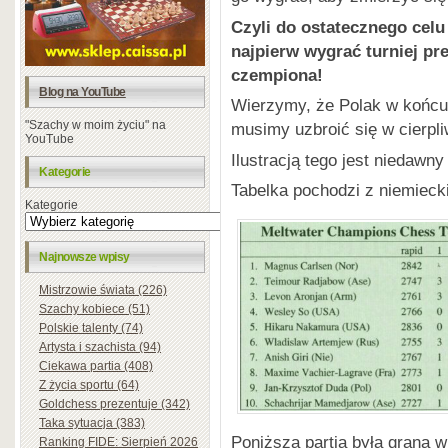
Czyli do ostatecznego celu
najpierw wygrać turniej pr
czempiona!
Blog na YouTube
Wierzymy, że Polak w końcu 
"Szachy w moim życiu" na
musimy uzbroić się w cierp
YouTube
Ilustracją tego jest niedawny
Kategorie
Tabelka pochodzi z niemiec
Kategorie
Najnowsze wpisy
Mistrzowie świata (226)
Szachy kobiece (51)
Polskie talenty (74)
Artysta i szachista (94)
Ciekawa partia (408)
Z życia sportu (64)
Goldchess prezentuje (342)
Taka sytuacja (383)
Poniższa partia była grana w 
Ranking FIDE: Sierpień 2026