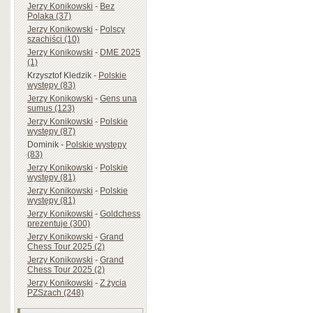
Jerzy Konikowski
-
Bez
Polaka (37)
Jerzy Konikowski
-
Polscy
szachiści (10)
Jerzy Konikowski
-
DME 2025
(1)
Krzysztof Kledzik
-
Polskie
występy (83)
Jerzy Konikowski
-
Gens una
sumus (123)
Jerzy Konikowski
-
Polskie
występy (87)
Dominik
-
Polskie występy
(83)
Jerzy Konikowski
-
Polskie
występy (81)
Jerzy Konikowski
-
Polskie
występy (81)
Jerzy Konikowski
-
Goldchess
prezentuje (300)
Jerzy Konikowski
-
Grand
Chess Tour 2025 (2)
Jerzy Konikowski
-
Grand
Chess Tour 2025 (2)
Jerzy Konikowski
-
Z życia
PZSzach (248)