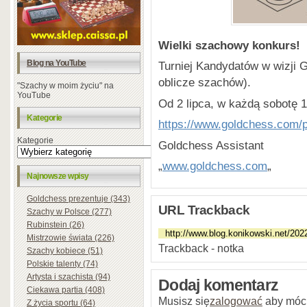
Wielki szachowy konkurs!
Blog na YouTube
Turniej Kandydatów w wizji G
oblicze szachów).
"Szachy w moim życiu" na
YouTube
Od 2 lipca, w każdą sobotę 
Kategorie
https://www.goldchess.com/pl
Kategorie
Goldchess Assistant
„
www.goldchess.com
„
Najnowsze wpisy
Goldchess prezentuje (343)
URL Trackback
Szachy w Polsce (277)
Rubinstein (26)
Mistrzowie świata (226)
Trackback - notka
Szachy kobiece (51)
Polskie talenty (74)
Artysta i szachista (94)
Dodaj komentarz
Ciekawa partia (408)
Musisz się
zalogować
aby móc
Z życia sportu (64)