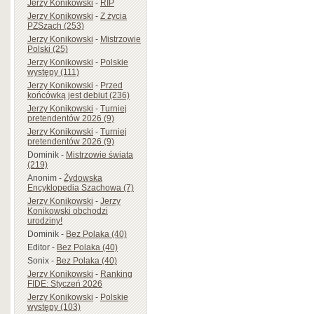
Jerzy Konikowski
-
RIP
Jerzy Konikowski
-
Z życia
PZSzach (253)
Jerzy Konikowski
-
Mistrzowie
Polski (25)
Jerzy Konikowski
-
Polskie
występy (111)
Jerzy Konikowski
-
Przed
końcówką jest debiut (236)
Jerzy Konikowski
-
Turniej
pretendentów 2026 (9)
Jerzy Konikowski
-
Turniej
pretendentów 2026 (9)
Dominik
-
Mistrzowie świata
(219)
Anonim
-
Żydowska
Encyklopedia Szachowa (7)
Jerzy Konikowski
-
Jerzy
Konikowski obchodzi
urodziny!
Dominik
-
Bez Polaka (40)
Editor
-
Bez Polaka (40)
Sonix
-
Bez Polaka (40)
Jerzy Konikowski
-
Ranking
FIDE: Styczeń 2026
Jerzy Konikowski
-
Polskie
występy (103)