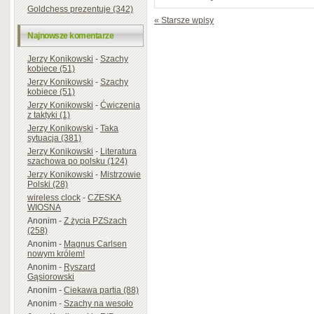
Goldchess prezentuje (342)
« Starsze wpisy
Najnowsze komentarze
Jerzy Konikowski
-
Szachy
kobiece (51)
Jerzy Konikowski
-
Szachy
kobiece (51)
Jerzy Konikowski
-
Ćwiczenia
z taktyki (1)
Jerzy Konikowski
-
Taka
sytuacja (381)
Jerzy Konikowski
-
Literatura
szachowa po polsku (124)
Jerzy Konikowski
-
Mistrzowie
Polski (28)
wireless clock
-
CZESKA
WIOSNA
Anonim
-
Z życia PZSzach
(258)
Anonim
-
Magnus Carlsen
nowym królem!
Anonim
-
Ryszard
Gąsiorowski
Anonim
-
Ciekawa partia (88)
Anonim
-
Szachy na wesoło