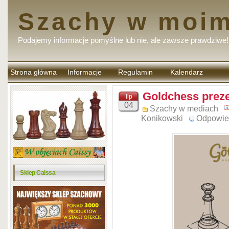
Szachy w moim
Podajemy informacje pomyślne lub nie, ale zawsze prawdziwe!
Strona główna
Informacje
Regulamin
Kalendarz
komentarzy
Goldchess preze
lip
04
Szachy w mediach
Konikowski
Odpowie
Sklep Caissa