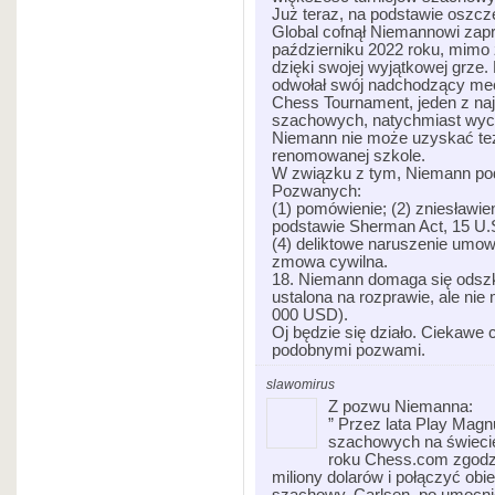
Już teraz, na podstawie osz
Global cofnął Niemannowi zapr
październiku 2022 roku, mimo 
dzięki swojej wyjątkowej grze.
odwołał swój nadchodzący me
Chess Tournament, jeden z naj
szachowych, natychmiast wyco
Niemann nie może uzyskać też
renomowanej szkole.
W związku z tym, Niemann po
Pozwanych:
(1) pomówienie; (2) zniesławie
podstawie Sherman Act, 15 U.S.
(4) deliktowe naruszenie umow
zmowa cywilna.
18. Niemann domaga się odszk
ustalona na rozprawie, ale nie
000 USD).
Oj będzie się działo. Ciekawe
podobnymi pozwami.
slawomirus
Z pozwu Niemanna:
” Przez lata Play Magn
szachowych na świeci
roku Chess.com zgodzi
miliony dolarów i połączyć obi