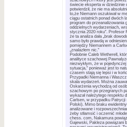
szachowych i który jest pows
świecie eksperta w dziedzinie
potwierdził, że nie ma absolu
to,że Niemann oszukiwał w m
ciągu ostatnich ponad dwóch l
program do przeanalizowania g
oddzielnych wydarzeniach, wraz
stycznia 2020 roku”. Profesor 
że ta analiza dała „brak dowo
samo było prawdą w odniesien
pomiędzy Niemannem a Carlsen
„znalazłem nic.”
Podobnie Caleb Wetherell, któ
analityce szachowej Pawnalyze,
niezwykłym, że w pojedynczej
sytuacja,” ponieważ jest to na
czasem stają się lepsi i w ko
Przypadki Niemanna i Waszczuk
skala wydarzeń. Można zauważ
Oskarżenia wychodzą od osób
szachowym po przegranych par
wykazał należytego respektu 
Carlsen, w przypadku Patrycji
Polski). Mimo braku ewident
analizowane i rozpowszechnian
żeby stłamsić i oczernić młode
chess. com, Nakamura powiąza
Gajewski, Pakleza powiązani 