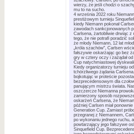
szachowy. Carlsen, po umocnie
wierzy, że jeśli chodzi o szac
mu to na sucho.
4 września 2022 roku Niemann 
prestiżowym turnieju Sinquefie
kiedy Niemann pokonał Carlsen
zawodach sankcjonowanych pr
Carlsena, żartobliwie drwiąc 
tego, że nie potrafi poradzić 
że młody Niemann, 12 lat młod
„króla szachów”, Carlsen wście
fałszywie oskarżając go bez 
gry w cztery oczy i zażądał od
Cup natychmiastowej dyskwalifi
Kiedy organizatorzy turnieju 
tchórzliwego żądania Carlsena
bojkotując w proteście pozosta
bezprecedensowym dla czołowe
panującym mistrzu świata. Nas
oszczercze Niemanna prowoka
zamierzony sposób rozpowszec
oskarżeń Carlsena, że Niemann
później Carlsen miał ponowni
Generation Cup. Zamiast próbo
przegranej z Niemannem, Carls
po wykonaniu jednego ruchu, 
powtarzający jego fałszywe o
Sinquefield Cup. Bezprecedens