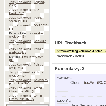
Jerzy Konikowski
-
Legendy
(193)
Jerzy Konikowski
-
Bez
Polaka (37)
Jerzy Konikowski
-
Polscy
szachiści (10)
Jerzy Konikowski
-
DME 2025
(1)
Krzysztof Kledzik
-
Polskie
występy (83)
Jerzy Konikowski
-
Gens una
URL Trackback
sumus (123)
Jerzy Konikowski
-
Polskie
występy (87)
Trackback - notka
Dominik
-
Polskie występy
(83)
Jerzy Konikowski
-
Polskie
Komentarzy: 3
występy (81)
Jerzy Konikowski
-
Polskie
występy (81)
marekwiecz
Jerzy Konikowski
-
Goldchess
Cheat:
https://pin.it/
prezentuje (300)
Jerzy Konikowski
-
Grand
Chess Tour 2025 (2)
Jerzy Konikowski
-
Grand
Chess Tour 2025 (2)
slawomirus
Hans Niemann pozywa 