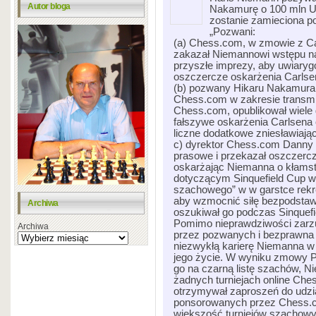
Autor bloga
Nakamurę o 100 mln USD
zostanie zamieciona po
„Pozwani:
(a) Chess.com, w zmowie z Ca
zakazał Niemannowi wstępu na 
przyszłe imprezy, aby uwiaryg
oszczercze oskarżenia Carlse
(b) pozwany Hikaru Nakamura 
Chess.com w zakresie transmis
Chess.com, opublikował wiele
fałszywe oskarżenia Carlsena
liczne dodatkowe zniesławiając
c) dyrektor Chess.com Danny 
prasowe i przekazał oszczercze
oskarżając Niemanna o kłam
dotyczącym Sinquefield Cup w 
szachowego” w w garstce rekre
aby wzmocnić siłę bezpodsta
Archiwa
oszukiwał go podczas Sinquefi
Pomimo nieprawdziwości zarzu
Archiwa
przez pozwanych i bezprawna
niezwykłą karierę Niemanna w
jego życie. W wyniku zmowy P
go na czarną listę szachów, N
żadnych turniejach online Che
otrzymywał zaproszeń do udzi
ponsorowanych przez Chess.c
większość turniejów szachow