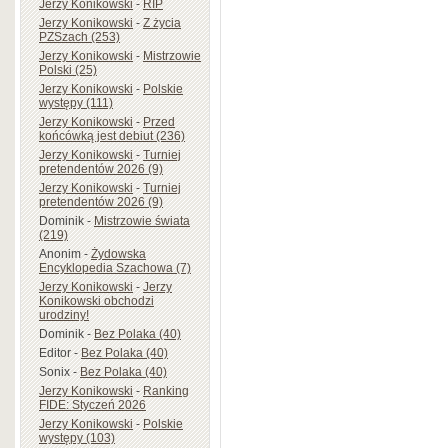
Jerzy Konikowski
-
RIP
Jerzy Konikowski
-
Z życia
PZSzach (253)
Jerzy Konikowski
-
Mistrzowie
Polski (25)
Jerzy Konikowski
-
Polskie
występy (111)
Jerzy Konikowski
-
Przed
końcówką jest debiut (236)
Jerzy Konikowski
-
Turniej
pretendentów 2026 (9)
Jerzy Konikowski
-
Turniej
pretendentów 2026 (9)
Dominik
-
Mistrzowie świata
(219)
Anonim
-
Żydowska
Encyklopedia Szachowa (7)
Jerzy Konikowski
-
Jerzy
Konikowski obchodzi
urodziny!
Dominik
-
Bez Polaka (40)
Editor
-
Bez Polaka (40)
Sonix
-
Bez Polaka (40)
Jerzy Konikowski
-
Ranking
FIDE: Styczeń 2026
Jerzy Konikowski
-
Polskie
występy (103)