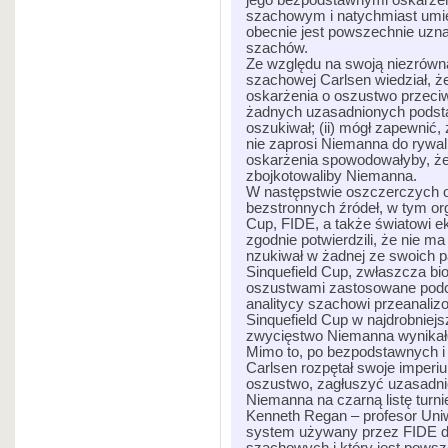
jego bezpodstawnymi oskarżen
szachowym i natychmiast umie
obecnie jest powszechnie uzna
szachów.
Ze względu na swoją niezrówn
szachowej Carlsen wiedział, że
oskarżenia o oszustwo przeci
żadnych uzasadnionych podsta
oszukiwał; (ii) mógł zapewnić
nie zaprosi Niemanna do rywaliz
oskarżenia spowodowałyby, że 
zbojkotowaliby Niemanna.
W następstwie oszczerczych o
bezstronnych źródeł, w tym orga
Cup, FIDE, a także światowi e
zgodnie potwierdzili, że nie 
nzukiwał w żadnej ze swoich p
Sinquefield Cup, zwłaszcza bi
oszustwami zastosowane podcz
analitycy szachowi przeanalizo
Sinquefield Cup w najdrobniejs
zwycięstwo Niemanna wynikało 
Mimo to, po bezpodstawnych i
Carlsen rozpętał swoje imperi
oszustwo, zagłuszyć uzasadnio
Niemanna na czarną listę turn
Kenneth Regan – profesor Uniw
system używany przez FIDE do