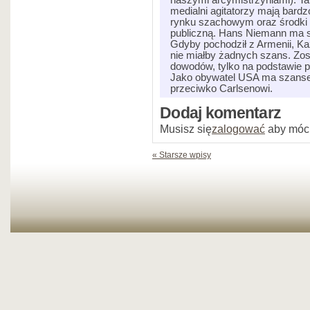
naszymi arcymistrzyniami). Ta
medialni agitatorzy mają bar
rynku szachowym oraz środki 
publiczną. Hans Niemann ma sz
Gdyby pochodził z Armenii, Ka
nie miałby żadnych szans. Zo
dowodów, tylko na podstawie p
Jako obywatel USA ma szanse 
przeciwko Carlsenowi.
Dodaj komentarz
Musisz się
zalogować
aby móc
« Starsze wpisy