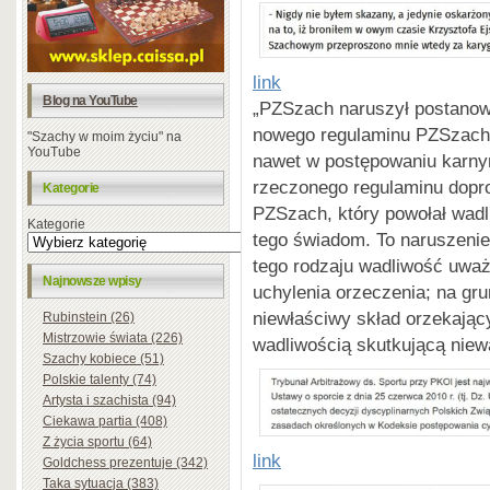
link
Blog na YouTube
„PZSzach naruszył postanow
nowego regulaminu PZSzach. 
"Szachy w moim życiu" na
YouTube
nawet w postępowaniu karnym
rzeczonego regulaminu dopro
Kategorie
PZSzach, który powołał wadl
Kategorie
tego świadom. To naruszenie
tego rodzaju wadliwość uwa
Najnowsze wpisy
uchylenia orzeczenia; na gr
niewłaściwy skład orzekający
Rubinstein (26)
Mistrzowie świata (226)
wadliwością skutkującą niew
Szachy kobiece (51)
Polskie talenty (74)
Artysta i szachista (94)
Ciekawa partia (408)
Z życia sportu (64)
link
Goldchess prezentuje (342)
Taka sytuacja (383)