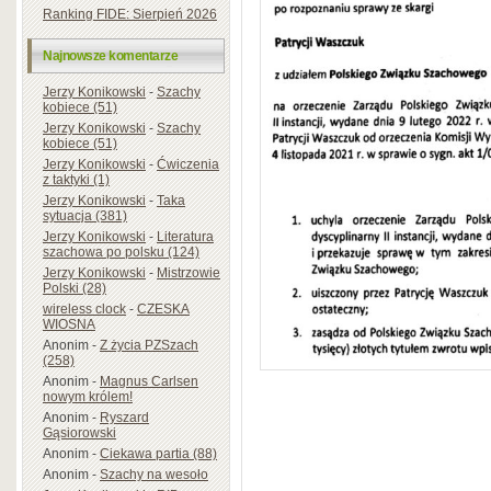
Ranking FIDE: Sierpień 2026
Najnowsze komentarze
Jerzy Konikowski
-
Szachy
kobiece (51)
Jerzy Konikowski
-
Szachy
kobiece (51)
Jerzy Konikowski
-
Ćwiczenia
z taktyki (1)
Jerzy Konikowski
-
Taka
sytuacja (381)
Jerzy Konikowski
-
Literatura
szachowa po polsku (124)
Jerzy Konikowski
-
Mistrzowie
Polski (28)
wireless clock
-
CZESKA
WIOSNA
Anonim
-
Z życia PZSzach
(258)
Anonim
-
Magnus Carlsen
nowym królem!
Anonim
-
Ryszard
Gąsiorowski
Anonim
-
Ciekawa partia (88)
Anonim
-
Szachy na wesoło