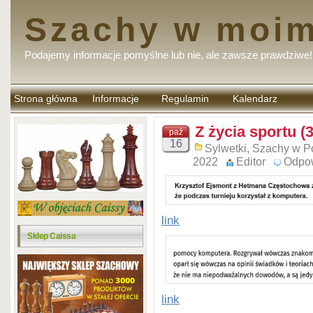
Szachy w moim
Podajemy informacje pomyślne lub nie, ale zawsze prawdziwe!
Strona główna
Informacje
Regulamin
Kalendarz
komentarzy
Z życia sportu (
paź
16
Sylwetki
,
Szachy w P
2022
Editor
Odpo
link
Sklep Caissa
link