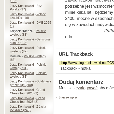
zawodniczkom Malcewskiej
(193)
potrzebne jest wzmocnien
Jerzy Konikowski
-
Bez
Polaka (37)
minie kilka lat i będziem
Jerzy Konikowski
-
Polscy
2400, mocne w szachach 
szachiści (10)
Jerzy Konikowski
-
DME 2025
się w zawodach indywidu
(1)
///////
Krzysztof Kledzik
-
Polskie
występy (83)
cdn
Jerzy Konikowski
-
Gens una
sumus (123)
Jerzy Konikowski
-
Polskie
występy (87)
URL Trackback
Dominik
-
Polskie występy
(83)
Jerzy Konikowski
-
Polskie
Trackback - notka
występy (81)
Jerzy Konikowski
-
Polskie
występy (81)
Dodaj komentarz
Jerzy Konikowski
-
Goldchess
prezentuje (300)
Musisz się
zalogować
aby móc
Jerzy Konikowski
-
Grand
Chess Tour 2025 (2)
« Starsze wpisy
Jerzy Konikowski
-
Grand
Chess Tour 2025 (2)
Jerzy Konikowski
-
Z życia
PZSzach (248)