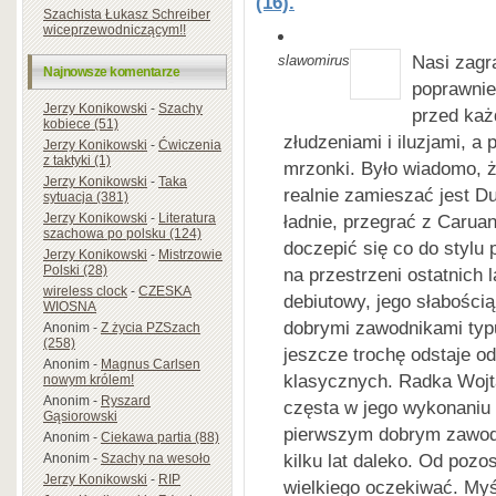
(16).
Szachista Łukasz Schreiber
wiceprzewodniczącym!!
Nasi zagra
slawomirus
Najnowsze komentarze
poprawnie
Jerzy Konikowski
-
Szachy
przed każ
kobiece (51)
złudzeniami i iluzjami, a 
Jerzy Konikowski
-
Ćwiczenia
z taktyki (1)
mrzonki. Było wiadomo,
Jerzy Konikowski
-
Taka
realnie zamieszać jest D
sytuacja (381)
Jerzy Konikowski
-
Literatura
ładnie, przegrać z Carua
szachowa po polsku (124)
doczepić się co do stylu 
Jerzy Konikowski
-
Mistrzowie
Polski (28)
na przestrzeni ostatnich l
wireless clock
-
CZESKA
debiutowy, jego słabością
WIOSNA
dobrymi zawodnikami typ
Anonim
-
Z życia PZSzach
(258)
jeszcze trochę odstaje od
Anonim
-
Magnus Carlsen
klasycznych. Radka Wojt
nowym królem!
Anonim
-
Ryszard
częsta w jego wykonaniu 
Gąsiorowski
pierwszym dobrym zawodn
Anonim
-
Ciekawa partia (88)
kilku lat daleko. Od poz
Anonim
-
Szachy na wesoło
Jerzy Konikowski
-
RIP
wielkiego oczekiwać. Myś