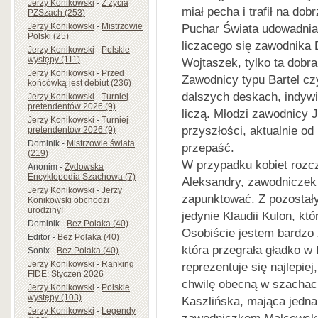
Jerzy Konikowski
-
Z życia
miał pecha i trafił na d
PZSzach (253)
Jerzy Konikowski
-
Mistrzowie
Puchar Świata udowadnia
Polski (25)
liczacego się zawodnika 
Jerzy Konikowski
-
Polskie
występy (111)
Wojtaszek, tylko ta dobra
Jerzy Konikowski
-
Przed
Zawodnicy typu Bartel c
końcówką jest debiut (236)
dalszych deskach, indywi
Jerzy Konikowski
-
Turniej
pretendentów 2026 (9)
liczą. Młodzi zawodnicy J
Jerzy Konikowski
-
Turniej
przyszłości, aktualnie od 
pretendentów 2026 (9)
Dominik
-
Mistrzowie świata
przepaść.
(219)
W przypadku kobiet rozcz
Anonim
-
Żydowska
Encyklopedia Szachowa (7)
Aleksandry, zawodniczek 
Jerzy Konikowski
-
Jerzy
zapunktować. Z pozostał
Konikowski obchodzi
urodziny!
jedynie Klaudii Kulon, kt
Dominik
-
Bez Polaka (40)
Osobiście jestem bardzo 
Editor
-
Bez Polaka (40)
która przegrała gładko w 
Sonix
-
Bez Polaka (40)
Jerzy Konikowski
-
Ranking
reprezentuje się najlepiej
FIDE: Styczeń 2026
chwilę obecną w szachach
Jerzy Konikowski
-
Polskie
występy (103)
Kaszlińska, mająca jedn
Jerzy Konikowski
-
Legendy