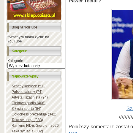
Paweł Teclaf?
Blog na YouTube
"Szachy w moim życiu" na
YouTube
Kategorie
Kategorie
Najnowsze wpisy
Szachy kobiece (51)
Polskie talenty (74)
Artysta i szachista (94)
Ciekawa partia (408)
Sz
Z życia sportu (64)
Goldchess prezentuje (342)
/////////
Taka sytuacja (383)
Poniższy komentarz został 
Ranking FIDE: Sierpień 2026
Taka sytuacja (382)