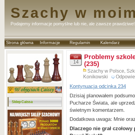
Szachy w moim
Podajemy informacje pomyślne lub nie, ale zawsze prawdziwe!
Strona główna
Informacje
Regulamin
Kalendarz
komentarzy
Problemy szkol
sie
14
(235)
Szachy w Polsce
,
Szk
Konikowski
Odpowie
Kontynuacja odcinka 234
Dzisiaj planowałem podsumo
Pucharze Świata, ale uprzed
Sklep Caissa
świetnym komentarzem.
Dodatkowa uwaga: Mnie oraz 
Dlaczego nie grał czołowy 