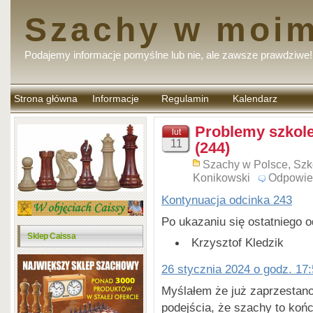
Szachy w moim
Podajemy informacje pomyślne lub nie, ale zawsze prawdziwe!
Strona główna
Informacje
Regulamin
Kalendarz
komentarzy
Problemy szkol
lut
11
(244)
Szachy w Polsce
,
Szk
Konikowski
Odpowie
Kontynuacja odcinka 243
Po ukazaniu się ostatniego 
Sklep Caissa
Krzysztof Kledzik
26 stycznia 2024 o godz. 17
Myślałem że już zaprzestan
podejścia, że szachy to ko