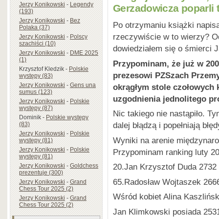
Jerzy Konikowski
-
Legendy
Gerzadowicza poparli 
(193)
Jerzy Konikowski
-
Bez
Po otrzymaniu książki napis
Polaka (37)
rzeczywiście w to wierzy? O
Jerzy Konikowski
-
Polscy
szachiści (10)
dowiedziałem się o śmierci 
Jerzy Konikowski
-
DME 2025
(1)
Przypominam, że już w 2
Krzysztof Kledzik
-
Polskie
prezesowi PZSzach Przemy
występy (83)
Jerzy Konikowski
-
Gens una
okrągłym stole czołowych 
sumus (123)
uzgodnienia jednolitego p
Jerzy Konikowski
-
Polskie
występy (87)
Nic takiego nie nastąpiło. 
Dominik
-
Polskie występy
dalej błądzą i popełniają bł
(83)
Jerzy Konikowski
-
Polskie
Wyniki na arenie międzynaro
występy (81)
Jerzy Konikowski
-
Polskie
Przypominam ranking luty 20
występy (81)
20.Jan Krzysztof Duda 2732
Jerzy Konikowski
-
Goldchess
prezentuje (300)
65.Radosław Wojtaszek 266
Jerzy Konikowski
-
Grand
Chess Tour 2025 (2)
Wśród kobiet Alina Kaszlińsk
Jerzy Konikowski
-
Grand
Chess Tour 2025 (2)
Jan Klimkowski posiada 2531 