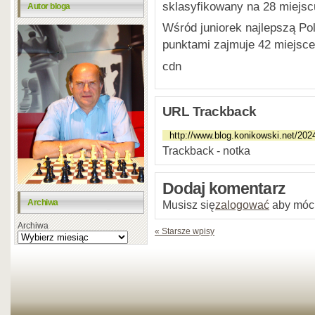
sklasyfikowany na 28 miejsc
Autor bloga
Wśród juniorek najlepszą Pol
punktami zajmuje 42 miejsce
cdn
URL Trackback
Trackback - notka
Dodaj komentarz
Archiwa
Musisz się
zalogować
aby móc
Archiwa
« Starsze wpisy