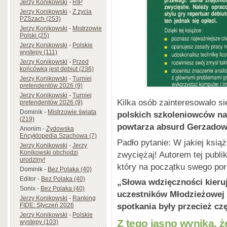
Jerzy Konikowski
-
RIP
Jerzy Konikowski
-
Z życia
PZSzach (253)
Jerzy Konikowski
-
Mistrzowie
Polski (25)
Jerzy Konikowski
-
Polskie
występy (111)
Jerzy Konikowski
-
Przed
końcówką jest debiut (236)
Jerzy Konikowski
-
Turniej
pretendentów 2026 (9)
Jerzy Konikowski
-
Turniej
Kilka osób zainteresowało 
pretendentów 2026 (9)
Dominik
-
Mistrzowie świata
polskich szkoleniowców na
(219)
powtarza absurd Gerzadow
Anonim
-
Żydowska
Encyklopedia Szachowa (7)
Padło pytanie: W jakiej ksią
Jerzy Konikowski
-
Jerzy
Konikowski obchodzi
zwyciężaj! Autorem tej publi
urodziny!
który na początku swego por
Dominik
-
Bez Polaka (40)
Editor
-
Bez Polaka (40)
„Słowa wdzięczności kieruj
Sonix
-
Bez Polaka (40)
uczestników Młodzieżowej
Jerzy Konikowski
-
Ranking
spotkania były przecież cz
FIDE: Styczeń 2026
Jerzy Konikowski
-
Polskie
Z tego jasno wynika, 
występy (103)