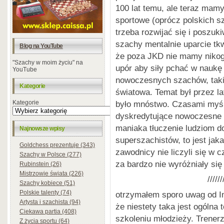
100 lat temu, ale teraz mamy
sportowe (oprócz polskich s
trzeba rozwijać się i poszuk
szachy mentalnie uparcie tkw
Blog na YouTube
że poza JKD nie mamy nikog
"Szachy w moim życiu" na
upór aby siły pchać w naukę
YouTube
nowoczesnych szachów, taki
Kategorie
światowa. Temat był przez l
było mnóstwo. Czasami myśl
Kategorie
dyskredytujące nowoczesne 
maniaka tłuczenie ludziom d
Najnowsze wpisy
superszachistów, to jest jak
Goldchess prezentuje (343)
zawodnicy nie liczyli się w 
Szachy w Polsce (277)
za bardzo nie wyróżniały się
Rubinstein (26)
Mistrzowie świata (226)
//////
Szachy kobiece (51)
Polskie talenty (74)
otrzymałem sporo uwag od In
Artysta i szachista (94)
że niestety taka jest ogólna
Ciekawa partia (408)
szkoleniu młodzieży. Trener
Z życia sportu (64)