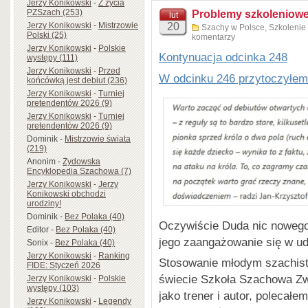
Jerzy Konikowski
-
Z życia
PZSzach (253)
Problemy szkoleniowe
lut
Anna Mrozińska
– Członek 
Jerzy Konikowski
-
Mistrzowie
20
Szachy w Polsce
,
Szkolenie
Wyczynowego, organizatorka 
Polski (25)
komentarzy
Jerzy Konikowski
-
Polskie
instruktorka i sędzia klasy F
Kontynuacja odcinka 248
występy (111)
Jerzy Konikowski
-
Przed
Marian Sadzikowski
– Kiero
W odcinku 246 przytoczyłem
końcówką jest debiut (236)
Chrzanow, od 15 lat dyrekto
Jerzy Konikowski
-
Turniej
pretendentów 2026 (9)
szachach oraz trener II klas
Jerzy Konikowski
-
Turniej
Daniela Sadzikowskiego; kil
pretendentów 2026 (9)
Szkół), kierował kilkunasto
Dominik
-
Mistrzowie świata
(219)
PZSzach.
Anonim
-
Żydowska
Encyklopedia Szachowa (7)
Leszek Zega
– Nauczyciel; 
Jerzy Konikowski
-
Jerzy
Szachowego, Prezes MUKS St
Konikowski obchodzi
urodziny!
najaktywniejszych działaczy
Dominik
-
Bez Polaka (40)
Oczywiście Duda nic nowego 
setek turniejów dla dzieci, m
Editor
-
Bez Polaka (40)
jego zaangażowanie się w ud
Sonix
-
Bez Polaka (40)
Jerzy Konikowski
-
Ranking
Stosowanie młodym szachist
FIDE: Styczeń 2026
świecie Szkoła Szachowa Zwi
Jerzy Konikowski
-
Polskie
występy (103)
jako trener i autor, poleca
Jerzy Konikowski
-
Legendy