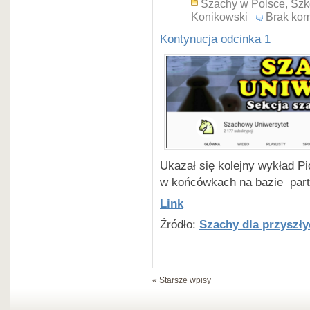
się do klubu. Pozytywny re
Szachy w Polsce
,
Szk
Konikowski
Brak kom
samoszkoleniu. Jak już pisa
trenowałem wbrew rad stars
Kontynucja odcinka 1
przez nich „Teorii Capablanki
Już wtedy – w wieku 14 lat
doszedłem do wniosku, że 
debiut!
Końcowe wyniki:
Ukazał się kolejny wykład Pi
w końcówkach na bazie parti
Link
Źródło:
Szachy dla przyszł
« Starsze wpisy