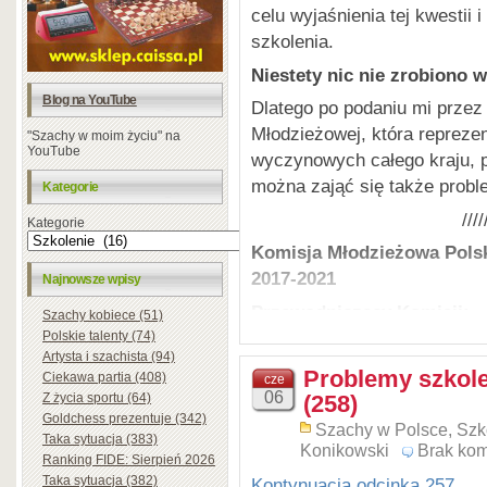
celu wyjaśnienia tej kwestii
szkolenia.
Niestety nic nie zrobiono 
Blog na YouTube
Dlatego po podaniu mi przez
Młodzieżowej, która reprez
"Szachy w moim życiu" na
YouTube
wyczynowych całego kraju, 
można zająć się także probl
Kategorie
////
Kategorie
Komisja Młodzieżowa Pols
2017-2021
Najnowsze wpisy
Przewodniczący Komisji:
Szachy kobiece (51)
FM Paweł Dudziński
– Czło
Polskie talenty (74)
Artysta i szachista (94)
Młodzieżowych, trener i sęd
Problemy szkol
Ciekawa partia (408)
cze
przedsiębiorców 2016/17, au
06
Z życia sportu (64)
(258)
redaktor prowadzący i nacze
Goldchess prezentuje (342)
Szachy w Polsce
,
Szk
2017.
Taka sytuacja (383)
Konikowski
Brak kom
Ranking FIDE: Sierpień 2026
Członkowie Komisji Młodzi
Taka sytuacja (382)
Kontynuacja odcinka 257