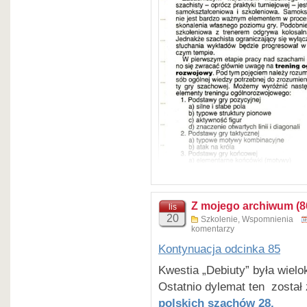
Z mojego archiwum (8
lis
20
Szkolenie
,
Wspomnienia
komentarzy
Kontynuacja odcinka 85
Kwestia „Debiuty” była wielo
Ostatnio dylemat ten został
polskich szachów 28.