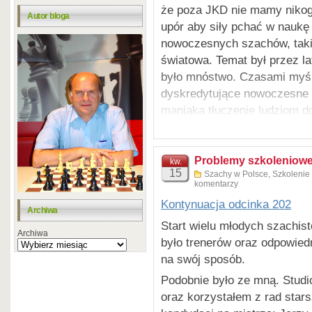
Natomiast problematyce parti
że poza JKD nie mamy nikog
Autor bloga
upór aby siły pchać w naukę
nowoczesnych szachów, taki
światowa. Temat był przez l
było mnóstwo. Czasami myśl
dyskredytujące nowoczesne 
maniaka tłuczenie ludziom d
superszachistów, to jest jak
zawodnicy nie liczyli się w 
za bardzo nie wyróżniały się
Problemy szkoleniowe
kw.
15
Szachy w Polsce
,
Szkolenie
//////
komentarzy
otrzymałem sporo uwag od In
Kontynuacja odcinka 202
Archiwa
że niestety taka jest ogólna
Start wielu młodych szachist
Archiwa
szkoleniu młodzieży. Trener
było trenerów oraz odpowiedn
problemami gry środkowej i 
na swój sposób.
marginalnie traktowane i kwe
Podobnie było ze mną. Studi
pozostawiona do indywidualn
oraz korzystałem z rad star
Młodzież potrzebuje tymcz