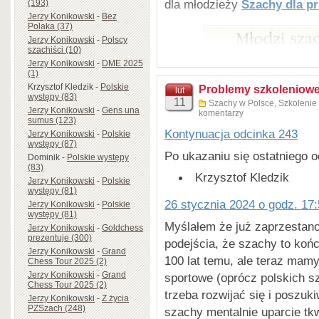
dla młodzieży
Szachy dla p
(193)
Jerzy Konikowski
-
Bez
Polaka (37)
Jerzy Konikowski
-
Polscy
szachiści (10)
Jerzy Konikowski
-
DME 2025
(1)
Krzysztof Kledzik
-
Polskie
Problemy szkoleniowe
lut
występy (83)
11
Szachy w Polsce
,
Szkolenie
Jerzy Konikowski
-
Gens una
komentarzy
sumus (123)
Kontynuacja odcinka 243
Jerzy Konikowski
-
Polskie
występy (87)
Po ukazaniu się ostatniego 
Dominik
-
Polskie występy
(83)
Krzysztof Kledzik
Jerzy Konikowski
-
Polskie
występy (81)
26 stycznia 2024 o godz. 17
Jerzy Konikowski
-
Polskie
występy (81)
Myślałem że już zaprzestan
Jerzy Konikowski
-
Goldchess
prezentuje (300)
podejścia, że szachy to ko
Jerzy Konikowski
-
Grand
100 lat temu, ale teraz mamy
Chess Tour 2025 (2)
Jerzy Konikowski
-
Grand
sportowe (oprócz polskich s
Chess Tour 2025 (2)
trzeba rozwijać się i poszuk
Jerzy Konikowski
-
Z życia
PZSzach (248)
szachy mentalnie uparcie tkw