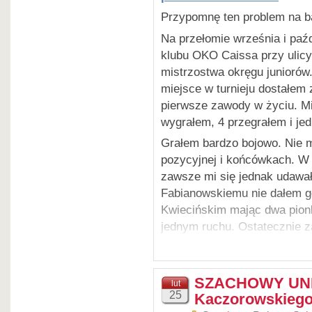
Przypomnę ten problem na b
Tytuł książki uzasadnił on
Na przełomie września i paźd
najlepszymi w świecie. Inac
klubu OKO Caissa przy ulic
Takich „mocno ambitnych” ma
mistrzostwa okręgu juniorów.
zawsze starałem się być so
miejsce w turnieju dostałem z
swoim podopiecznym wiedzę, 
pierwsze zawody w życiu. Mi
studiów nad szachami. Czynił
wygrałem, 4 przegrałem i je
Każda faza gry i 
publikacjach (książki i artyku
Grałem bardzo bojowo. Nie m
ważny i istotny
pozycyjnej i końcówkach. W k
–
pisze o tym od wielu lat
zawsze mi się jednak udawał
naczelny tego bloga:
Fabianowskiemu nie dałem g
Kwiecińskim mając dwa pion
„To kiedy nasza młodzież ma
jednym ruchu. Ostatecznie z
indywidualny repertuar debiu
IV kategorię. Zostałem nieof
nauczyć się szachów! Z tym
najsilniejszym juniorem klub
„Oczywiście polecam studio
Był to mój duży sukces bior
SZACHOWY UNI
opracowanie repertuaru debi
lut
25
poznałem dopiero pod koniec
Kaczorowskiego
z elementarnymi zasadami kr