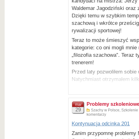
kandydaci na mistrza: Jerzy
szkoleniowców. O tych prob
Waldemar Jagodziński oraz za
i tę kwestię poruszyłem rów
Dzięki temu w szybkim temp
mistrzów”.
szachową i wkrótce prześcig
rywalizacji sportowej!
Teraz to może śmieszyć wspó
kategorie: co oni mogli mni
„filozofia szachowa”. Teraz
trenerem!
Przed laty pozwoliłem sobie 
Natychmiast otrzymałem kilk
doradzać mistrzowi świata i 
młodzieniec miał wtedy dopi
Ten problem przedstawiałem 
Problemy szkoleniowe
mar
29
także na blogu, np:
Szachy w Polsce
,
Szkolenie
komentarzy
Wielkim paradoksem w polski
Kontynuacja odcinka 201
kwestii:
„Siła gry zawodnika
Zanim przypomnę problemy
porównywać wiedzę szachową