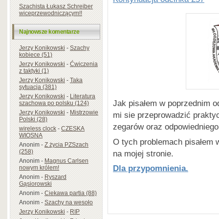
kolejności alfabetycznej):
Szachista Łukasz Schreiber
wiceprzewodniczącym!!
Łukasz Brożek –
Prezes Śl
organizator największego tur
Najnowsze komentarze
Ogólnopolskich Mistrzostw 
Jerzy Konikowski
-
Szachy
kobiece (51)
1500 uczestników, sędzia kla
Jerzy Konikowski
-
Ćwiczenia
Prezydium Rady Prezesów.
z taktyki (1)
Jerzy Konikowski
-
Taka
Andrzej Ciesiński
– Człone
sytuacja (381)
Technologii, przewodnicząc
Jerzy Konikowski
-
Literatura
Jak pisałem w poprzednim od
szachowa po polsku (124)
Wielkopolskiego Związku Sz
Jerzy Konikowski
-
Mistrzowie
mi sie przeprowadzić prakt
szachowy.
Polski (28)
zegarów oraz odpowiedniego
wireless clock
-
CZESKA
FM Dawid Janaszak
– Szkol
WIOSNA
O tych problemach pisałem w
wielu ogólnopolskich turniejó
Anonim
-
Z życia PZSzach
(258)
na mojej stronie.
szachowego w Polsce oraz z
Anonim
-
Magnus Carlsen
Dla przypomnienia.
pracuje w branży IT (SAP).
nowym królem!
Anonim
-
Ryszard
FM Jerzy Konikowski
– Tren
Gąsiorowski
Anonim
-
Ciekawa partia (88)
Polski kobiet, która wywalc
Anonim
-
Szachy na wesoło
r. na Malcie), autor wielu ks
Jerzy Konikowski
-
RIP
publicysta szachowy.