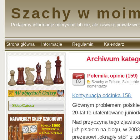
Szachy w moim
Podajemy informacje pomyślne lub nie, ale zawsze prawdziwe!
Strona główna
Informacje
Regulamin
Kalendarz
komentarzy
Archiwum kategor
Polemiki, opinie (159)
wrz
02
Szachy w Polsce
,
Szkolenie
komentarzy
Kontynuacja odcinka 158
Głównym problemem polskiej 
Sklep Caissa
20-lat te utalentowane juniork
Nad przyczyną tego zjawiska 
już pisałem na blogu, w 20
prezesowi „okrągły stół” z 