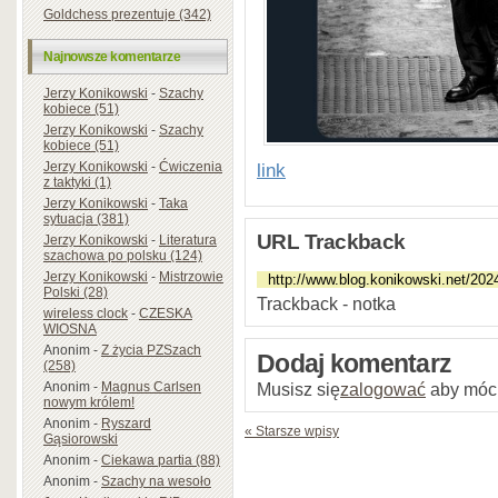
Goldchess prezentuje (342)
Najnowsze komentarze
Jerzy Konikowski
-
Szachy
kobiece (51)
Jerzy Konikowski
-
Szachy
kobiece (51)
Jerzy Konikowski
-
Ćwiczenia
link
z taktyki (1)
Jerzy Konikowski
-
Taka
sytuacja (381)
URL Trackback
Jerzy Konikowski
-
Literatura
szachowa po polsku (124)
Jerzy Konikowski
-
Mistrzowie
Polski (28)
Trackback - notka
wireless clock
-
CZESKA
WIOSNA
Anonim
-
Z życia PZSzach
Dodaj komentarz
(258)
Anonim
-
Magnus Carlsen
Musisz się
zalogować
aby móc
nowym królem!
Anonim
-
Ryszard
« Starsze wpisy
Gąsiorowski
Anonim
-
Ciekawa partia (88)
Anonim
-
Szachy na wesoło