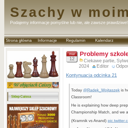
Szachy w moim
Podajemy informacje pomyślne lub nie, ale zawsze prawdziwe!
Strona główna
Informacje
Regulamin
Kalendarz
komentarzy
Problemy szkole
mar
12
Ciekawe partie
,
Sylwe
2024
Editor
Odpo
Kontynuacja odcinka 21
Today
@Radek_Wojtaszek
is h
Sklep Caissa
Classroom!
He is explaining how deep prep
Championship Match, and we ar
(Kramnik vs Anand)
pic.twitte