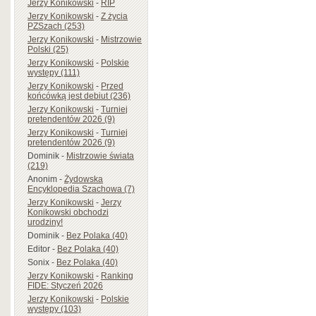
Jerzy Konikowski
-
RIP
Jerzy Konikowski
-
Z życia
PZSzach (253)
Jerzy Konikowski
-
Mistrzowie
Polski (25)
Jerzy Konikowski
-
Polskie
występy (111)
Jerzy Konikowski
-
Przed
końcówką jest debiut (236)
Jerzy Konikowski
-
Turniej
pretendentów 2026 (9)
Jerzy Konikowski
-
Turniej
pretendentów 2026 (9)
Dominik
-
Mistrzowie świata
(219)
Anonim
-
Żydowska
Encyklopedia Szachowa (7)
Jerzy Konikowski
-
Jerzy
Konikowski obchodzi
urodziny!
Dominik
-
Bez Polaka (40)
Editor
-
Bez Polaka (40)
Sonix
-
Bez Polaka (40)
Jerzy Konikowski
-
Ranking
FIDE: Styczeń 2026
Jerzy Konikowski
-
Polskie
występy (103)