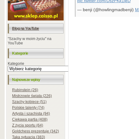
pic.twitter.com/DszPKk1leD
— benji (@howlingmadbenji)
M
Blog na YouTube
"Szachy w moim życiu" na
YouTube
Kategorie
Kategorie
Najnowsze wpisy
Rubinstein (26)
Mistrzowie świata (226)
Szachy kobiece (51)
Polskie talenty (74)
Artysta i szachista (94)
Ciekawa partia (408)
Z życia sportu (64)
Goldchess prezentuje (342)
Taka sytuacja (383)