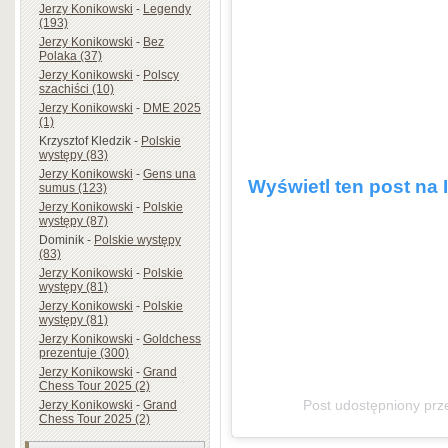
Jerzy Konikowski
-
Legendy
(193)
Jerzy Konikowski
-
Bez
Polaka (37)
Jerzy Konikowski
-
Polscy
szachiści (10)
Jerzy Konikowski
-
DME 2025
(1)
Krzysztof Kledzik
-
Polskie
występy (83)
Jerzy Konikowski
-
Gens una
Wyświetl ten post na 
sumus (123)
Jerzy Konikowski
-
Polskie
występy (87)
Dominik
-
Polskie występy
(83)
Jerzy Konikowski
-
Polskie
występy (81)
Jerzy Konikowski
-
Polskie
występy (81)
Jerzy Konikowski
-
Goldchess
prezentuje (300)
Jerzy Konikowski
-
Grand
Chess Tour 2025 (2)
Post udostępniony pr
Jerzy Konikowski
-
Grand
Chess Tour 2025 (2)