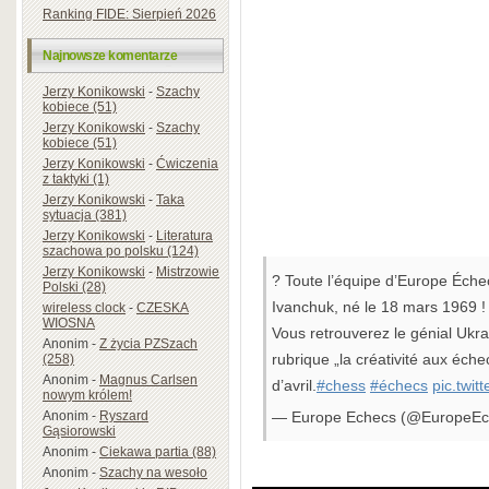
Ranking FIDE: Sierpień 2026
Najnowsze komentarze
Jerzy Konikowski
-
Szachy
kobiece (51)
Jerzy Konikowski
-
Szachy
kobiece (51)
Jerzy Konikowski
-
Ćwiczenia
z taktyki (1)
Jerzy Konikowski
-
Taka
sytuacja (381)
Jerzy Konikowski
-
Literatura
szachowa po polsku (124)
Jerzy Konikowski
-
Mistrzowie
? Toute l’équipe d’Europe Éche
Polski (28)
Ivanchuk, né le 18 mars 1969 !
wireless clock
-
CZESKA
WIOSNA
Vous retrouverez le génial Ukr
Anonim
-
Z życia PZSzach
rubrique „la créativité aux éch
(258)
Anonim
-
Magnus Carlsen
d’avril.
#chess
#échecs
pic.twi
nowym królem!
Anonim
-
Ryszard
— Europe Echecs (@EuropeE
Gąsiorowski
Anonim
-
Ciekawa partia (88)
Anonim
-
Szachy na wesoło