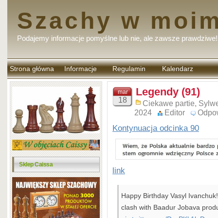
Szachy w moim
Podajemy informacje pomyślne lub nie, ale zawsze prawdziwe!
Strona główna
Informacje
Regulamin
Kalendarz
komentarzy
Legendy (91)
mar
18
Ciekawe partie
,
Sylwe
2024
Editor
Odpo
Kontynuacja odcinka 90
Sklep Caissa
link
Happy Birthday Vasyl Ivanchuk
clash with Baadur Jobava pro