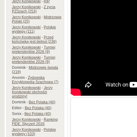
Jerzy Konikowski
-
RIP
Jerzy Konikowski
-
Z życia
PZSzach (253)
Jerzy Konikowski
-
Mistrzowie
Polski (25)
Jerzy Konikowski
-
Polskie
występy (111)
Jerzy Konikowski
-
Przed
końcówką jest debiut (236)
Jerzy Konikowski
-
Turniej
pretendentów 2026 (9)
Jerzy Konikowski
-
Turniej
pretendentów 2026 (9)
Dominik
-
Mistrzowie świata
(219)
Anonim
-
Żydowska
Encyklopedia Szachowa (7)
Jerzy Konikowski
-
Jerzy
Konikowski obchodzi
urodziny!
Dominik
-
Bez Polaka (40)
Editor
-
Bez Polaka (40)
Sonix
-
Bez Polaka (40)
Jerzy Konikowski
-
Ranking
FIDE: Styczeń 2026
Jerzy Konikowski
-
Polskie
występy (103)