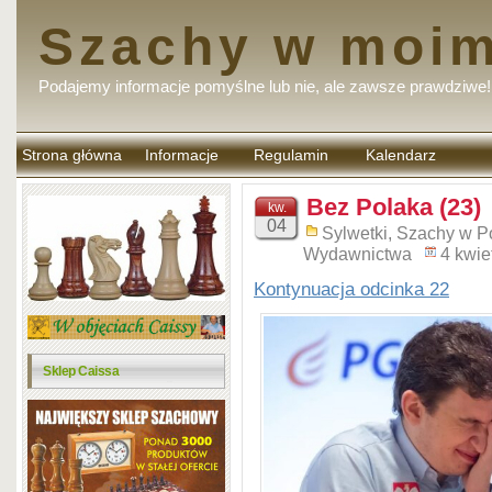
Szachy w moim
Podajemy informacje pomyślne lub nie, ale zawsze prawdziwe!
Strona główna
Informacje
Regulamin
Kalendarz
komentarzy
Bez Polaka (23)
kw.
04
Sylwetki
,
Szachy w P
Wydawnictwa
4 kwie
Kontynuacja odcinka 22
Sklep Caissa