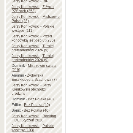
Jerzy Konikowski
-
RIP
Jerzy Konikowski
-
Z życia
PZSzach (253)
Jerzy Konikowski
-
Mistrzowie
Polski (25)
Jerzy Konikowski
-
Polskie
występy (111)
Jerzy Konikowski
-
Przed
końcówką jest debiut (236)
Jerzy Konikowski
-
Turniej
pretendentów 2026 (9)
Jerzy Konikowski
-
Turniej
pretendentów 2026 (9)
Dominik
-
Mistrzowie świata
(219)
Anonim
-
Żydowska
Encyklopedia Szachowa (7)
Jerzy Konikowski
-
Jerzy
Konikowski obchodzi
urodziny!
Dominik
-
Bez Polaka (40)
Editor
-
Bez Polaka (40)
Sonix
-
Bez Polaka (40)
Jerzy Konikowski
-
Ranking
FIDE: Styczeń 2026
Jerzy Konikowski
-
Polskie
występy (103)