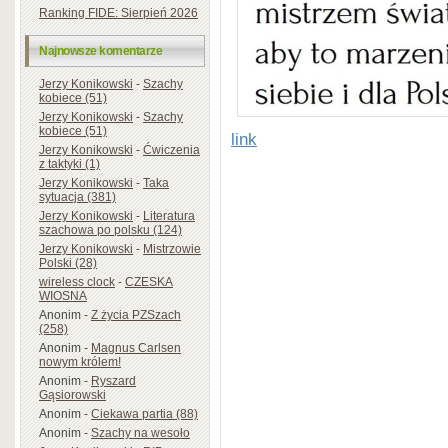
Ranking FIDE: Sierpień 2026
Najnowsze komentarze
Jerzy Konikowski
-
Szachy
kobiece (51)
Jerzy Konikowski
-
Szachy
kobiece (51)
link
Jerzy Konikowski
-
Ćwiczenia
z taktyki (1)
Jerzy Konikowski
-
Taka
sytuacja (381)
Jerzy Konikowski
-
Literatura
szachowa po polsku (124)
Jerzy Konikowski
-
Mistrzowie
Polski (28)
wireless clock
-
CZESKA
WIOSNA
Anonim
-
Z życia PZSzach
(258)
Anonim
-
Magnus Carlsen
nowym królem!
Anonim
-
Ryszard
Gąsiorowski
Anonim
-
Ciekawa partia (88)
Anonim
-
Szachy na wesoło