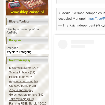
⚡️ Media: German companies inv
occupied Mariupol.
https://t.co
Blog na YouTube
— The Kyiv Independent (@Ky
"Szachy w moim życiu" na
YouTube
Kategorie
Kategorie
Najnowsze wpisy
Mistrzowie świata (226)
Szachy kobiece (51)
Polskie talenty (74)
Artysta i szachista (94)
Ciekawa partia (408)
Z życia sportu (64)
Goldchess prezentuje (342)
Taka sytuacja (383)
Ranking FIDE: Sierpień 2026