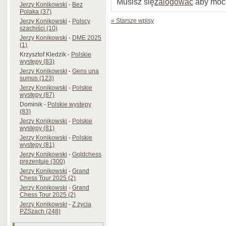
Musisz się
zalogować
aby móc
Jerzy Konikowski
-
Bez
Polaka (37)
« Starsze wpisy
Jerzy Konikowski
-
Polscy
szachiści (10)
Jerzy Konikowski
-
DME 2025
(1)
Krzysztof Kledzik
-
Polskie
występy (83)
Jerzy Konikowski
-
Gens una
sumus (123)
Jerzy Konikowski
-
Polskie
występy (87)
Dominik
-
Polskie występy
(83)
Jerzy Konikowski
-
Polskie
występy (81)
Jerzy Konikowski
-
Polskie
występy (81)
Jerzy Konikowski
-
Goldchess
prezentuje (300)
Jerzy Konikowski
-
Grand
Chess Tour 2025 (2)
Jerzy Konikowski
-
Grand
Chess Tour 2025 (2)
Jerzy Konikowski
-
Z życia
PZSzach (248)