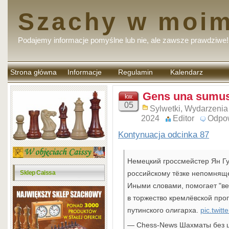
Szachy w moim
Podajemy informacje pomyślne lub nie, ale zawsze prawdziwe!
Strona główna
Informacje
Regulamin
Kalendarz
komentarzy
Gens una sumus
kw.
05
Sylwetki
,
Wydarzenia
2024
Editor
Odpo
Kontynuacja odcinka 87
Немецкий гроссмейстер Ян Г
Sklep Caissa
российскому тёзке непомнящ
Иными словами, помогает "вер
в торжество кремлёвской проп
путинского олигарха.
pic.twit
— Chess-News Шахматы без 