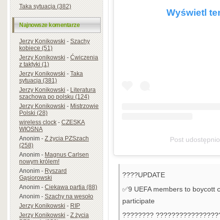
Taka sytuacja (382)
Wyświetl te
Najnowsze komentarze
Jerzy Konikowski
-
Szachy
kobiece (51)
Jerzy Konikowski
-
Ćwiczenia
z taktyki (1)
Jerzy Konikowski
-
Taka
sytuacja (381)
Jerzy Konikowski
-
Literatura
szachowa po polsku (124)
Jerzy Konikowski
-
Mistrzowie
Polski (28)
wireless clock
-
CZESKA
WIOSNA
Anonim
-
Z życia PZSzach
Post udostępni
(258)
Anonim
-
Magnus Carlsen
nowym królem!
Anonim
-
Ryszard
????UPDATE
Gąsiorowski
Anonim
-
Ciekawa partia (88)
✅9 UEFA members to boycott c
Anonim
-
Szachy na wesoło
participate
Jerzy Konikowski
-
RIP
???????? ????????????????
Jerzy Konikowski
-
Z życia