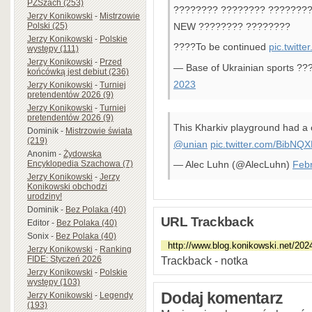
PZSzach (253)
???????? ???????? ???????
Jerzy Konikowski
-
Mistrzowie
Polski (25)
NEW ???????? ????????
Jerzy Konikowski
-
Polskie
????To be continued
pic.twitt
występy (111)
Jerzy Konikowski
-
Przed
— Base of Ukrainian sports ?
końcówką jest debiut (236)
2023
Jerzy Konikowski
-
Turniej
pretendentów 2026 (9)
Jerzy Konikowski
-
Turniej
pretendentów 2026 (9)
This Kharkiv playground had a c
Dominik
-
Mistrzowie świata
(219)
@unian
pic.twitter.com/BibNQ
Anonim
-
Żydowska
Encyklopedia Szachowa (7)
— Alec Luhn (@AlecLuhn)
Febr
Jerzy Konikowski
-
Jerzy
Konikowski obchodzi
urodziny!
Dominik
-
Bez Polaka (40)
URL Trackback
Editor
-
Bez Polaka (40)
Sonix
-
Bez Polaka (40)
Jerzy Konikowski
-
Ranking
FIDE: Styczeń 2026
Trackback - notka
Jerzy Konikowski
-
Polskie
występy (103)
Dodaj komentarz
Jerzy Konikowski
-
Legendy
(193)