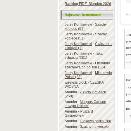
Ranking FIDE: Sierpień 2026
Najnowsze komentarze
Jerzy Konikowski
-
Szachy
kobiece (51)
Jerzy Konikowski
-
Szachy
Tod
kobiece (51)
pla
Jerzy Konikowski
-
Ćwiczenia
z taktyki (1)
Bec
Jerzy Konikowski
-
Taka
yea
sytuacja (381)
— I
Jerzy Konikowski
-
Literatura
szachowa po polsku (124)
Jerzy Konikowski
-
Mistrzowie
Polski (28)
Hap
wireless clock
-
CZESKA
WIOSNA
The
Anonim
-
Z życia PZSzach
jus
(258)
way
Anonim
-
Magnus Carlsen
nowym królem!
Be 
Anonim
-
Ryszard
Gąsiorowski
— P
Anonim
-
Ciekawa partia (88)
Anonim
-
Szachy na wesoło