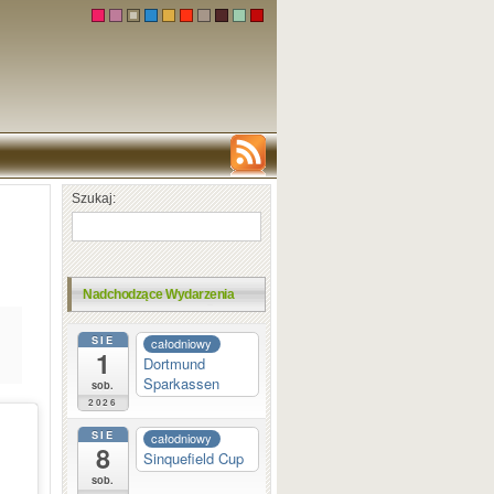
Szukaj:
Nadchodzące Wydarzenia
SIE
całodniowy
1
Dortmund
Sparkassen
sob.
2026
SIE
całodniowy
8
Sinquefield Cup
sob.