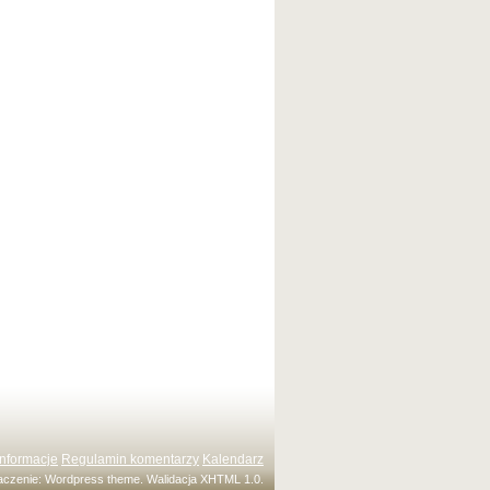
Informacje
Regulamin komentarzy
Kalendarz
maczenie:
Wordpress theme
. Walidacja
XHTML 1.0
.