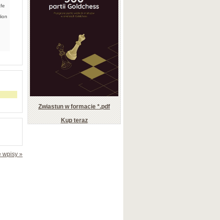
afe
lion
Zwiastun w formacie *.pdf
Kup teraz
 wpisy »