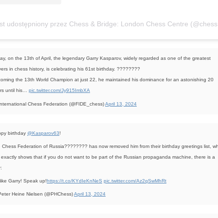
Post 
ay, on the 13th of April, the legendary Garry Kasparov, widely regarded as one of the greatest
yers in chess history, is celebrating his 61st birthday. ????????
oming the 13th World Champion at just 22, he maintained his dominance for an astonishing 20
rs until his…
pic.twitter.com/Jy915ImbXA
nternational Chess Federation (@FIDE_chess)
April 13, 2024
py birthday
@Kasparov63
!
 Chess Federation of Russia???????? has now removed him from their birthday greetings list, w
t exactly shows that if you do not want to be part of the Russian propaganda machine, there is a
:
like Garry! Speak up!
https://t.co/KYdIeKnNeS
pic.twitter.com/Az2qSwMhRt
eter Heine Nielsen (@PHChess)
April 13, 2024