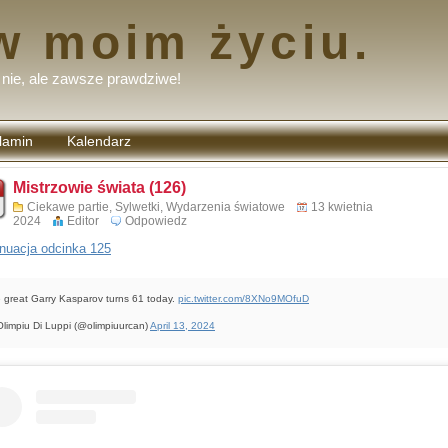
w moim życiu.
nie, ale zawsze prawdziwe!
lamin
Kalendarz
tarzy
Mistrzowie świata (126)
Ciekawe partie
,
Sylwetki
,
Wydarzenia światowe
13 kwietnia
2024
Editor
Odpowiedz
nuacja odcinka 125
 great Garry Kasparov turns 61 today.
pic.twitter.com/8XNo9MOfuD
limpiu Di Luppi (@olimpiuurcan)
April 13, 2024