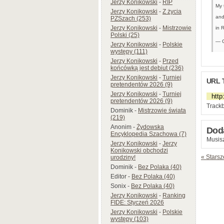
Jerzy Konikowski
-
RIP
My 
Jerzy Konikowski
-
Z życia
and
PZSzach (253)
Jerzy Konikowski
-
Mistrzowie
in 
Polski (25)
— G
Jerzy Konikowski
-
Polskie
występy (111)
Jerzy Konikowski
-
Przed
końcówką jest debiut (236)
Jerzy Konikowski
-
Turniej
URL 
pretendentów 2026 (9)
Jerzy Konikowski
-
Turniej
pretendentów 2026 (9)
Trackb
Dominik
-
Mistrzowie świata
(219)
Anonim
-
Żydowska
Dod
Encyklopedia Szachowa (7)
Musisz
Jerzy Konikowski
-
Jerzy
Konikowski obchodzi
« Starsz
urodziny!
Dominik
-
Bez Polaka (40)
Editor
-
Bez Polaka (40)
Sonix
-
Bez Polaka (40)
Jerzy Konikowski
-
Ranking
FIDE: Styczeń 2026
Jerzy Konikowski
-
Polskie
występy (103)