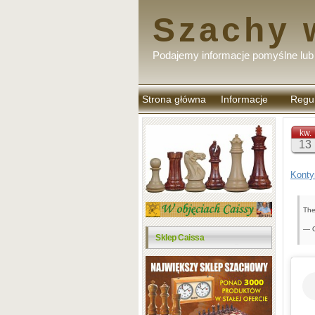
Szachy 
Podajemy informacje pomyślne lub 
Strona główna
Informacje
Regu
komen
kw.
13
Konty
The
— O
Sklep Caissa