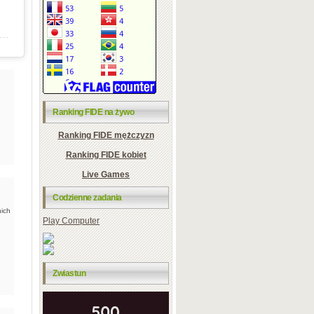
udostępniony przez Chess & Bridge: London Chess Centre (@chessandbridge)
Ranking FIDE na żywo
Ranking FIDE mężczyzn
Ranking FIDE kobiet
Live Games
Codzienne zadania
hich
Play Computer
Zwiastun