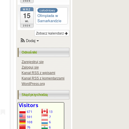
2026
WRZ
całodniowy
15
Olimpiada w
Samarkandzie
wt.
2026
Zobacz kalendarz
Dodaj
Odnośniki
Zarejestruj się
Zaloguj się
Kanał
RSS
z wpisami
Kanał
RSS
z komentarzami
WordPress.org
Skąd przychodzą