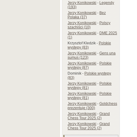
Jerzy Konikowski
-
Legendy
(193)
Jerzy Konikowski
-
Bez
Polaka (37)
Jerzy Konikowski
-
Polscy
szachiści (10)
Jerzy Konikowski
-
DME 2025
(1)
Krzysztof Kledzik
-
Polskie
występy (83)
Jerzy Konikowski
-
Gens una
sumus (123)
Jerzy Konikowski
-
Polskie
występy (87)
Dominik
-
Polskie występy
(83)
Jerzy Konikowski
-
Polskie
występy (81)
Jerzy Konikowski
-
Polskie
występy (81)
Jerzy Konikowski
-
Goldchess
prezentuje (300)
Jerzy Konikowski
-
Grand
Chess Tour 2025 (2)
Jerzy Konikowski
-
Grand
Chess Tour 2025 (2)