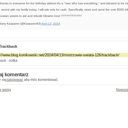
thanks to everyone for the birthday wishes! As a "man who has everything," and blessed to be s
 sound with my family today, I will ask only for cash. Specifically, seize and send the over $300 bil
Russian assets to aid and rebuild Ukraine now! ????????????
arry Kasparov (@Kasparov63)
April 13, 2024
Trackback
ack - notka
aj komentarz
 się
zalogować
aby móc komentować.
e wpisy
Nowsze