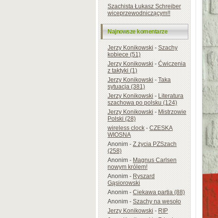
Szachista Łukasz Schreiber
wiceprzewodniczącym!!
Najnowsze komentarze
Jerzy Konikowski
-
Szachy
kobiece (51)
Jerzy Konikowski
-
Ćwiczenia
z taktyki (1)
Jerzy Konikowski
-
Taka
sytuacja (381)
Jerzy Konikowski
-
Literatura
szachowa po polsku (124)
Jerzy Konikowski
-
Mistrzowie
Polski (28)
wireless clock
-
CZESKA
WIOSNA
Anonim
-
Z życia PZSzach
(258)
Anonim
-
Magnus Carlsen
nowym królem!
Anonim
-
Ryszard
Gąsiorowski
Anonim
-
Ciekawa partia (88)
Anonim
-
Szachy na wesoło
Jerzy Konikowski
-
RIP