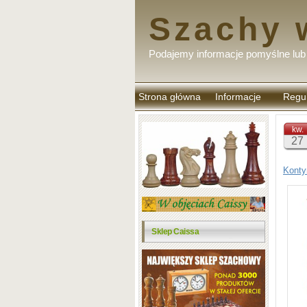
Szachy 
Podajemy informacje pomyślne lub 
Strona główna
Informacje
Regu
komen
kw.
27
Konty
Sklep Caissa