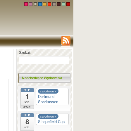
Szukaj:
Nadchodzące Wydarzenia
SIE
całodniowy
1
Dortmund
Sparkassen
sob.
2026
SIE
całodniowy
8
Sinquefield Cup
sob.