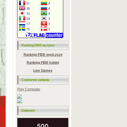
Ranking FIDE na żywo
Ranking FIDE mężczyzn
Ranking FIDE kobiet
Live Games
Codzienne zadania
Play Computer
Zwiastun