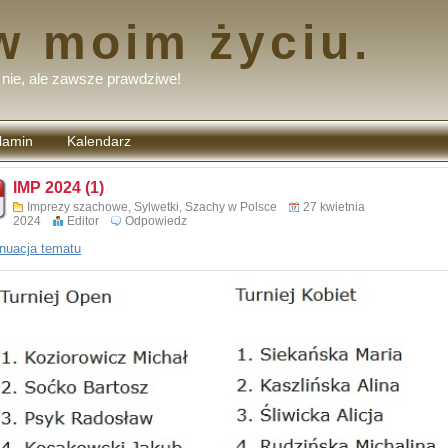
w moim życiu.
nie, ale zawsze prawdziwe!
lamin
Kalendarz
tarzy
IMP 2024 (1)
Imprezy szachowe
,
Sylwetki
,
Szachy w Polsce
27 kwietnia
2024
Editor
Odpowiedz
nuacja tematu