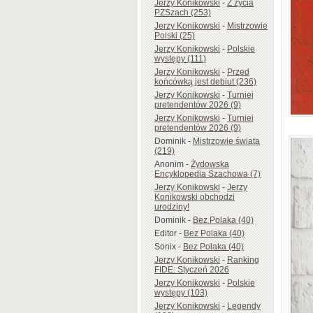
Jerzy Konikowski
-
Z życia
PZSzach (253)
Jerzy Konikowski
-
Mistrzowie
Polski (25)
Jerzy Konikowski
-
Polskie
występy (111)
Jerzy Konikowski
-
Przed
końcówką jest debiut (236)
Jerzy Konikowski
-
Turniej
pretendentów 2026 (9)
Jerzy Konikowski
-
Turniej
pretendentów 2026 (9)
Dominik
-
Mistrzowie świata
(219)
Anonim
-
Żydowska
Encyklopedia Szachowa (7)
Jerzy Konikowski
-
Jerzy
Konikowski obchodzi
urodziny!
Dominik
-
Bez Polaka (40)
Editor
-
Bez Polaka (40)
Sonix
-
Bez Polaka (40)
Jerzy Konikowski
-
Ranking
FIDE: Styczeń 2026
Jerzy Konikowski
-
Polskie
występy (103)
Jerzy Konikowski
-
Legendy