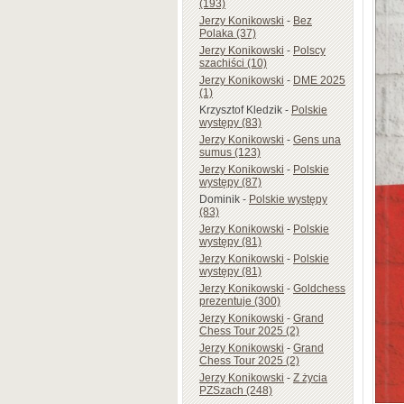
(193)
Jerzy Konikowski
-
Bez
Polaka (37)
Jerzy Konikowski
-
Polscy
szachiści (10)
Jerzy Konikowski
-
DME 2025
(1)
Krzysztof Kledzik
-
Polskie
występy (83)
Jerzy Konikowski
-
Gens una
sumus (123)
Jerzy Konikowski
-
Polskie
występy (87)
Dominik
-
Polskie występy
(83)
Jerzy Konikowski
-
Polskie
występy (81)
Jerzy Konikowski
-
Polskie
występy (81)
Jerzy Konikowski
-
Goldchess
prezentuje (300)
Jerzy Konikowski
-
Grand
Chess Tour 2025 (2)
Jerzy Konikowski
-
Grand
Chess Tour 2025 (2)
Jerzy Konikowski
-
Z życia
PZSzach (248)