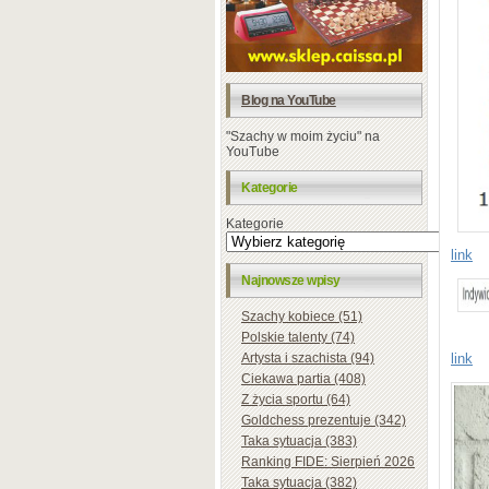
Blog na YouTube
"Szachy w moim życiu" na
YouTube
Kategorie
Kategorie
link
Najnowsze wpisy
Szachy kobiece (51)
Polskie talenty (74)
Artysta i szachista (94)
link
Ciekawa partia (408)
Z życia sportu (64)
Goldchess prezentuje (342)
Taka sytuacja (383)
Ranking FIDE: Sierpień 2026
Taka sytuacja (382)