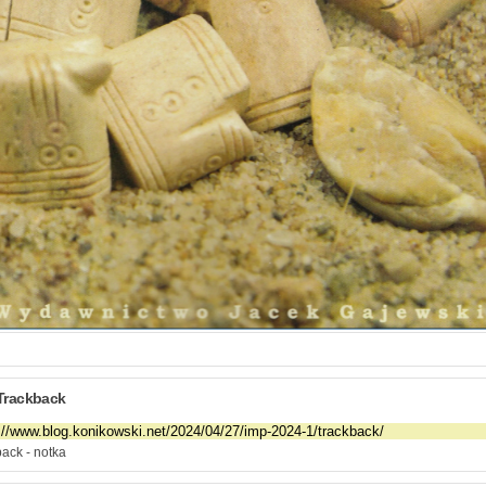
Trackback
ack - notka