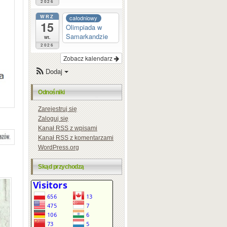
2026
WRZ
całodniowy
15
Olimpiada w
Samarkandzie
wt.
2026
Zobacz kalendarz
Dodaj
Odnośniki
Zarejestruj się
Zaloguj się
Kanał
RSS
z wpisami
Kanał
RSS
z komentarzami
WordPress.org
Skąd przychodzą