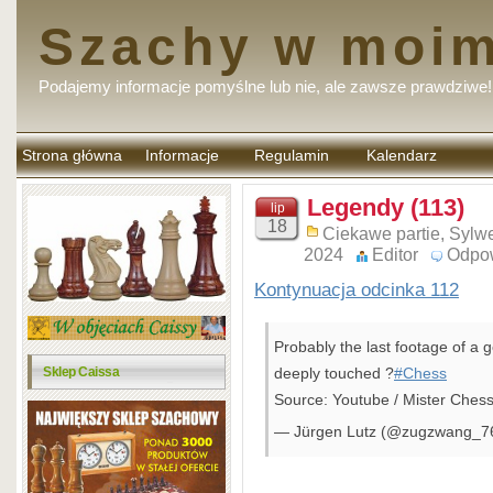
Szachy w moim
Podajemy informacje pomyślne lub nie, ale zawsze prawdziwe!
Strona główna
Informacje
Regulamin
Kalendarz
komentarzy
Legendy (113)
lip
18
Ciekawe partie
,
Sylwe
2024
Editor
Odpo
Kontynuacja odcinka 112
Probably the last footage of a g
Sklep Caissa
deeply touched ?
#Chess
Source: Youtube / Mister Ches
— Jürgen Lutz (@zugzwang_7