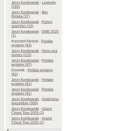
Jerzy Konikowski
-
Legendy
(193)
Jerzy Konikowski
-
Bez
Polaka (37)
Jerzy Konikowski
-
Polscy
szachiści (10)
Jerzy Konikowski
-
DME 2025
(1)
Krzysztof Kledzik
-
Polskie
występy (83)
Jerzy Konikowski
-
Gens una
sumus (123)
Jerzy Konikowski
-
Polskie
występy (87)
Dominik
-
Polskie występy
(83)
Jerzy Konikowski
-
Polskie
występy (81)
Jerzy Konikowski
-
Polskie
występy (81)
Jerzy Konikowski
-
Goldchess
prezentuje (300)
Jerzy Konikowski
-
Grand
Chess Tour 2025 (2)
Jerzy Konikowski
-
Grand
Chess Tour 2025 (2)