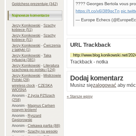
???? Georges Bertola vous prop
Goldchess prezentuje (342)
https://t.co/x6I389qcTn
pic.twi
Najnowsze komentarze
— Europe Echecs (@EuropeE
Jerzy Konikowski
-
Szachy
kobiece (51)
Jerzy Konikowski
-
Szachy
kobiece (51)
URL Trackback
Jerzy Konikowski
-
Ćwiczenia
z taktyki (1)
Jerzy Konikowski
-
Taka
sytuacja (381)
Trackback - notka
Jerzy Konikowski
-
Literatura
szachowa po polsku (124)
Jerzy Konikowski
-
Mistrzowie
Dodaj komentarz
Polski (28)
Musisz się
zalogować
aby móc
wireless clock
-
CZESKA
WIOSNA
Anonim
-
Z życia PZSzach
« Starsze wpisy
(258)
Anonim
-
Magnus Carlsen
nowym królem!
Anonim
-
Ryszard
Gąsiorowski
Anonim
-
Ciekawa partia (88)
Anonim
-
Szachy na wesoło