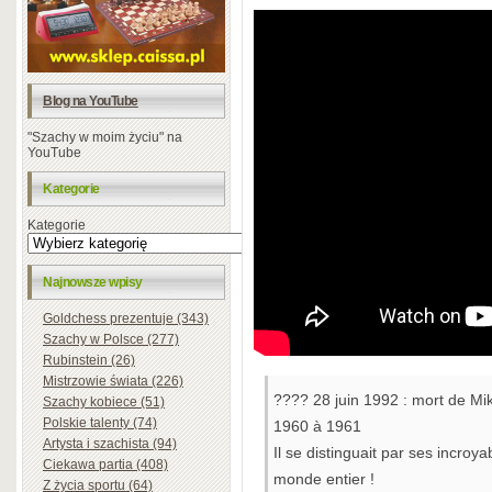
Blog na YouTube
"Szachy w moim życiu" na
YouTube
Kategorie
Kategorie
Najnowsze wpisy
Goldchess prezentuje (343)
Szachy w Polsce (277)
Rubinstein (26)
Mistrzowie świata (226)
???? 28 juin 1992 : mort de Mi
Szachy kobiece (51)
Polskie talenty (74)
1960 à 1961
Artysta i szachista (94)
Il se distinguait par ses incroy
Ciekawa partia (408)
monde entier !
Z życia sportu (64)