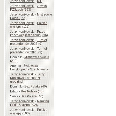
Jerzy Konikowski
-
RIP
Jerzy Konikowski
-
Z życia
PZSzach (253)
Jerzy Konikowski
-
Mistrzowie
Polski (25)
Jerzy Konikowski
-
Polskie
występy (111)
Jerzy Konikowski
-
Przed
końcówką jest debiut (236)
Jerzy Konikowski
-
Turniej
pretendentów 2026 (9)
Jerzy Konikowski
-
Turniej
pretendentów 2026 (9)
Dominik
-
Mistrzowie świata
(219)
Anonim
-
Żydowska
Encyklopedia Szachowa (7)
Jerzy Konikowski
-
Jerzy
Konikowski obchodzi
urodziny!
Dominik
-
Bez Polaka (40)
Editor
-
Bez Polaka (40)
Sonix
-
Bez Polaka (40)
Jerzy Konikowski
-
Ranking
FIDE: Styczeń 2026
Jerzy Konikowski
-
Polskie
występy (103)