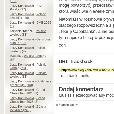
(193)
mogę powtórzyć) przedstawił
Jerzy Konikowski
-
Bez
Polaka (37)
która właściwie niewiele zmie
Jerzy Konikowski
-
Polscy
szachiści (10)
Natomiast w rozmowie prywat
Jerzy Konikowski
-
DME 2025
dlaczego rozpowszechnia si
(1)
„Teorię Capablanki”, a nie o
Krzysztof Kledzik
-
Polskie
występy (83)
tym napiszę bliżej w później
Jerzy Konikowski
-
Gens una
sumus (123)
cdn
Jerzy Konikowski
-
Polskie
występy (87)
Dominik
-
Polskie występy
(83)
URL Trackback
Jerzy Konikowski
-
Polskie
występy (81)
Jerzy Konikowski
-
Polskie
Trackback - notka
występy (81)
Jerzy Konikowski
-
Goldchess
prezentuje (300)
Dodaj komentarz
Jerzy Konikowski
-
Grand
Chess Tour 2025 (2)
Musisz się
zalogować
aby móc
Jerzy Konikowski
-
Grand
Chess Tour 2025 (2)
« Starsze wpisy
Jerzy Konikowski
-
Z życia
PZSzach (248)