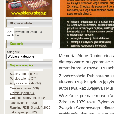
Blog na YouTube
"Szachy w moim życiu" na
YouTube
Kategorie
Kategorie
Memoriał Akiby Rubinsteina 
dlatego warto przypomnieć 
Najnowsze wpisy
arcymistrza w rozwoju szac
Szachy kobiece (51)
Z twórczością Rubinsteina z
Polskie talenty (74)
ukazaniu się książki w język
Artysta i szachista (94)
autorstwa Razuwajewa i Mur
Ciekawa partia (408)
Z życia sportu (64)
Wcześniej poznałem osobiście
Goldchess prezentuje (342)
Zdroju w 1979 roku. Byłem w
Taka sytuacja (383)
Związku Szachowego i dlate
Ranking FIDE: Sierpień 2026
Taka sytuacja (382)