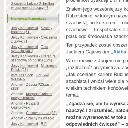
problemów dyskusji z nim na
Szachista Łukasz Schreiber
wiceprzewodniczącym!!
Znałem jego wcześniejszy ko
Rubinsteinie, w którym nazw
Najnowsze komentarze
szachistą, prekursorem – obo
Jerzy Konikowski
-
Szachy
szachowej”. To spotkało się
kobiece (51)
polskiego środowiska szach
Jerzy Konikowski
-
Ćwiczenia
z taktyki (1)
Ten przypadek został obszer
Jerzy Konikowski
-
Taka
sytuacja (381)
Jackiem Gajewskim
„
Akiba 
Jerzy Konikowski
-
Literatura
W rozmowie z Jurijem nie po
szachowa po polsku (124)
Jerzy Konikowski
-
Mistrzowie
„rozdrażnić” arcymistrza. 
Polski (28)
„Jak oceniasz karierę Rubins
wireless clock
-
CZESKA
WIOSNA
szachistą i wniósł wiele dla r
Anonim
-
Z życia PZSzach
wielkim technikiem końcówe
(258)
temat.
Anonim
-
Magnus Carlsen
nowym królem!
„
Zgadza się, ale to wynika 
Anonim
-
Ryszard
Gąsiorowski
nauczyć i zrozumieć, nato
Anonim
-
Ciekawa partia (88)
można wytrenować w toku 
Anonim
-
Szachy na wesoło
odpowiednich ćwiczeń
” –
o
Jerzy Konikowski
-
RIP