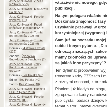
Jerzy Konikowski
-
Z życia
właściwie nic nowego, gdyż
PZSzach (253)
publikacji.
Jerzy Konikowski
-
Mistrzowie
Polski (25)
Na tym polegała właśnie ni
Jerzy Konikowski
-
Polskie
występy (111)
Doskonała znajomość fazy 
Jerzy Konikowski
-
Przed
uzyskanie przewagi w grze 
końcówką jest debiut (236)
korzystniejszej (wygranej)
Jerzy Konikowski
-
Turniej
pretendentów 2026 (9)
Sam już na początku moje
Jerzy Konikowski
-
Turniej
pretendentów 2026 (9)
sobie i innym pytanie:
„
Dla
Dominik
-
Mistrzowie świata
odnoszą znaczących sukce
(219)
Anonim
-
Żydowska
mamy zdolności do uprawian
Encyklopedia Szachowa (7)
są jakieś inne przyczyny
”
?
Jerzy Konikowski
-
Jerzy
Konikowski obchodzi
Ten dylemat próbowałem wyja
urodziny!
trenerem kadry PZSzach i m
Dominik
-
Bez Polaka (40)
Editor
-
Bez Polaka (40)
z różnymi osobami, które mi
Sonix
-
Bez Polaka (40)
Pisałem już kiedyś na blogu
Jerzy Konikowski
-
Ranking
FIDE: Styczeń 2026
zgrupowaniu kadry narodow
Jerzy Konikowski
-
Polskie
publicysta i badacz dziejów 
występy (103)
Jerzy Konikowski
-
Legendy
temat historii naszej dyscyp