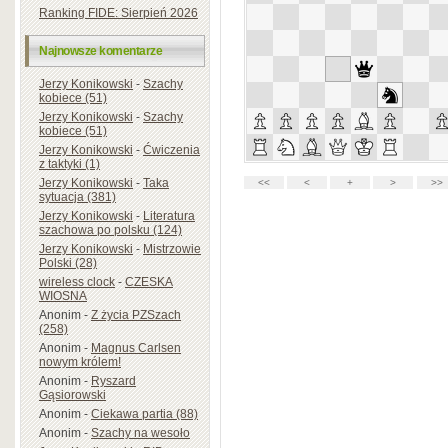
Ranking FIDE: Sierpień 2026
Najnowsze komentarze
Jerzy Konikowski
-
Szachy
kobiece (51)
Jerzy Konikowski
-
Szachy
kobiece (51)
Jerzy Konikowski
-
Ćwiczenia
z taktyki (1)
Jerzy Konikowski
-
Taka
sytuacja (381)
Jerzy Konikowski
-
Literatura
szachowa po polsku (124)
Jerzy Konikowski
-
Mistrzowie
Polski (28)
wireless clock
-
CZESKA
WIOSNA
Anonim
-
Z życia PZSzach
(258)
Anonim
-
Magnus Carlsen
nowym królem!
Anonim
-
Ryszard
Gąsiorowski
Anonim
-
Ciekawa partia (88)
Anonim
-
Szachy na wesoło