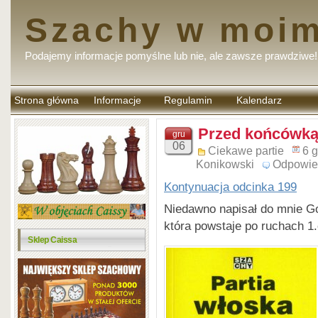
Szachy w moim
Podajemy informacje pomyślne lub nie, ale zawsze prawdziwe!
Strona główna
Informacje
Regulamin
Kalendarz
komentarzy
Przed końcówką 
gru
06
Ciekawe partie
6 
Konikowski
Odpowie
Kontynuacja odcinka 199
Niedawno napisał do mnie 
która powstaje po ruchach 1
Sklep Caissa