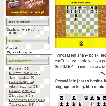
Blog na YouTube
"Szachy w moim życiu" na
YouTube
Kategorie
Kategorie
Tymczasem znany polski teor
YouTube, że partia włoska po
Najnowsze wpisy
Sc6 3.Gc4 i następnie anal
Rubinstein (26)
/////
Mistrzowie świata (226)
Szachy kobiece (51)
Oczywiście jest to błędna 
Polskie talenty (74)
sięgnąć po książki o debiu
Artysta i szachista (94)
Ciekawa partia (408)
Z życia sportu (64)
Goldchess prezentuje (342)
Taka sytuacja (383)