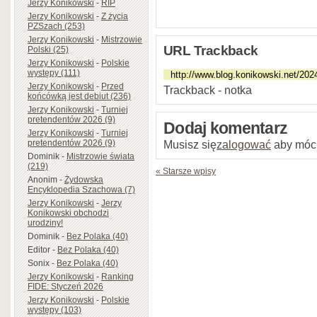
Jerzy Konikowski
-
RIP
Jerzy Konikowski
-
Z życia
PZSzach (253)
Jerzy Konikowski
-
Mistrzowie
URL Trackback
Polski (25)
Jerzy Konikowski
-
Polskie
występy (111)
Jerzy Konikowski
-
Przed
Trackback - notka
końcówką jest debiut (236)
Jerzy Konikowski
-
Turniej
pretendentów 2026 (9)
Dodaj komentarz
Jerzy Konikowski
-
Turniej
Musisz się
zalogować
aby móc
pretendentów 2026 (9)
Dominik
-
Mistrzowie świata
(219)
« Starsze wpisy
Anonim
-
Żydowska
Encyklopedia Szachowa (7)
Jerzy Konikowski
-
Jerzy
Konikowski obchodzi
urodziny!
Dominik
-
Bez Polaka (40)
Editor
-
Bez Polaka (40)
Sonix
-
Bez Polaka (40)
Jerzy Konikowski
-
Ranking
FIDE: Styczeń 2026
Jerzy Konikowski
-
Polskie
występy (103)