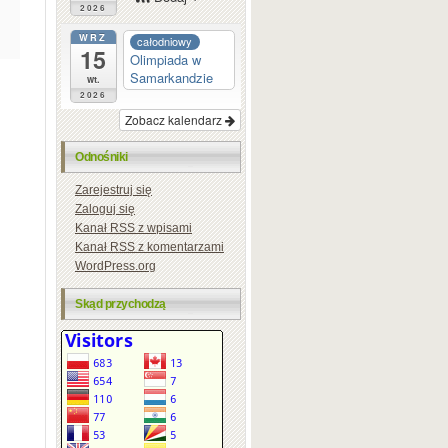
2026
WRZ
całodniowy
15
Olimpiada w
Samarkandzie
wt.
2026
Zobacz kalendarz
Odnośniki
Zarejestruj się
Zaloguj się
Kanał
RSS
z wpisami
Kanał
RSS
z komentarzami
WordPress.org
Skąd przychodzą