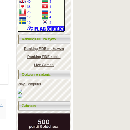
Ranking FIDE na żywo
Ranking FIDE mężczyzn
Ranking FIDE kobiet
Live Games
Codzienne zadania
Play Computer
bB
Zwiastun