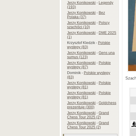
Jerzy Konikowski
-
Legendy
(193)
Jerzy Konikowski
-
Bez
Polaka (37)
Jerzy Konikowski
-
Polscy
szachiści (10)
Jerzy Konikowski
-
DME 2025
(1)
Krzysztof Kledzik
-
Polskie
występy (83)
Jerzy Konikowski
-
Gens una
sumus (123)
Jerzy Konikowski
-
Polskie
występy (87)
Dominik
-
Polskie występy
(83)
Szach
Jerzy Konikowski
-
Polskie
występy (81)
Jerzy Konikowski
-
Polskie
występy (81)
Jerzy Konikowski
-
Goldchess
prezentuje (300)
Jerzy Konikowski
-
Grand
Chess Tour 2025 (2)
Jerzy Konikowski
-
Grand
Chess Tour 2025 (2)