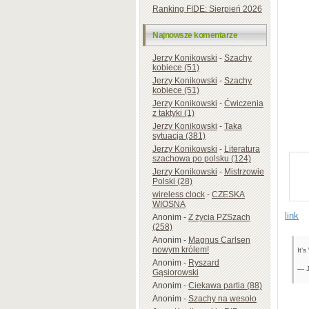
Ranking FIDE: Sierpień 2026
Najnowsze komentarze
Jerzy Konikowski
-
Szachy
kobiece (51)
Jerzy Konikowski
-
Szachy
kobiece (51)
Jerzy Konikowski
-
Ćwiczenia
z taktyki (1)
Jerzy Konikowski
-
Taka
sytuacja (381)
Jerzy Konikowski
-
Literatura
szachowa po polsku (124)
Jerzy Konikowski
-
Mistrzowie
Polski (28)
wireless clock
-
CZESKA
WIOSNA
link
Anonim
-
Z życia PZSzach
(258)
Anonim
-
Magnus Carlsen
nowym królem!
It’
Anonim
-
Ryszard
— 
Gąsiorowski
Anonim
-
Ciekawa partia (88)
Anonim
-
Szachy na wesoło