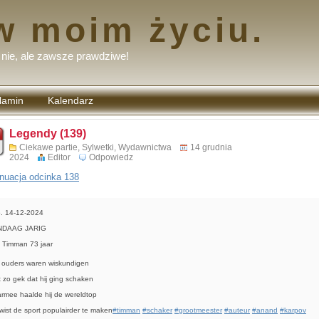
w moim życiu.
nie, ale zawsze prawdziwe!
lamin
Kalendarz
tarzy
Legendy (139)
Ciekawe partie
,
Sylwetki
,
Wydawnictwa
14 grudnia
2024
Editor
Odpowiedz
nuacja odcinka 138
. 14-12-2024
NDAAG JARIG
 Timman 73 jaar
n ouders waren wiskundigen
t zo gek dat hij ging schaken
rmee haalde hij de wereldtop
wist de sport populairder te maken
#timman
#schaker
#grootmeester
#auteur
#anand
#karpov