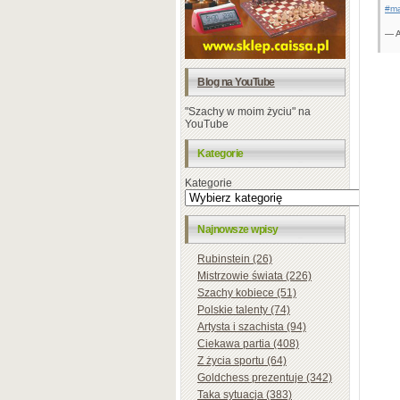
#m
— A
Blog na YouTube
"Szachy w moim życiu" na
YouTube
Kategorie
Kategorie
Najnowsze wpisy
Rubinstein (26)
Mistrzowie świata (226)
Szachy kobiece (51)
Polskie talenty (74)
Artysta i szachista (94)
Ciekawa partia (408)
Z życia sportu (64)
Goldchess prezentuje (342)
Taka sytuacja (383)