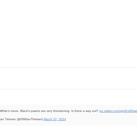
s White’s move. Black’s pawns are very threatening. Is there a way out?
pic.twitter.com/sgUKxW3w
Jan Timman (@GMJanTimman)
March 22, 2024