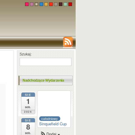
Szukaj:
Nadchodzące Wydarzenia
SIE
całodniowy
1
Dortmund
Sparkassen
sob.
2026
całodniowy
SIE
Sinquefield Cup
8
sob.
Dodaj