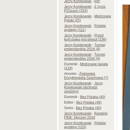
Jerzy Konikowski
-
RIP
Jerzy Konikowski
-
Z życia
PZSzach (253)
Jerzy Konikowski
-
Mistrzowie
Polski (25)
Jerzy Konikowski
-
Polskie
występy (111)
Jerzy Konikowski
-
Przed
końcówką jest debiut (236)
Jerzy Konikowski
-
Turniej
pretendentów 2026 (9)
Jerzy Konikowski
-
Turniej
pretendentów 2026 (9)
Dominik
-
Mistrzowie świata
(219)
Anonim
-
Żydowska
Encyklopedia Szachowa (7)
Jerzy Konikowski
-
Jerzy
Konikowski obchodzi
urodziny!
Dominik
-
Bez Polaka (40)
Editor
-
Bez Polaka (40)
Sonix
-
Bez Polaka (40)
Jerzy Konikowski
-
Ranking
FIDE: Styczeń 2026
Jerzy Konikowski
-
Polskie
występy (103)