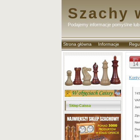
Szachy 
Podajemy informacje pomyślne lub 
Strona główna
Informacje
Regu
komen
gru
14
Konty
745
VA
Sklep Caissa
Jan
Zij
Nie
Daa
En 