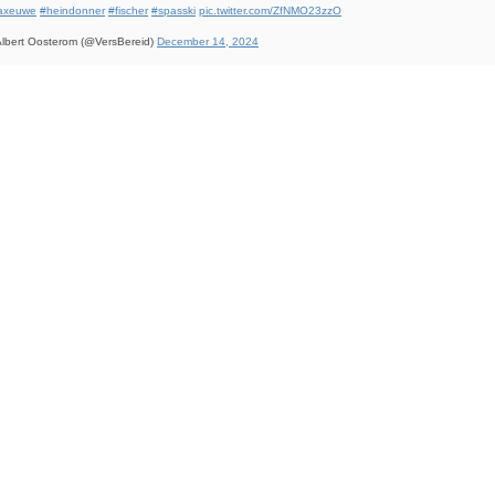
axeuwe
#heindonner
#fischer
#spasski
pic.twitter.com/ZfNMO23zzO
lbert Oosterom (@VersBereid)
December 14, 2024