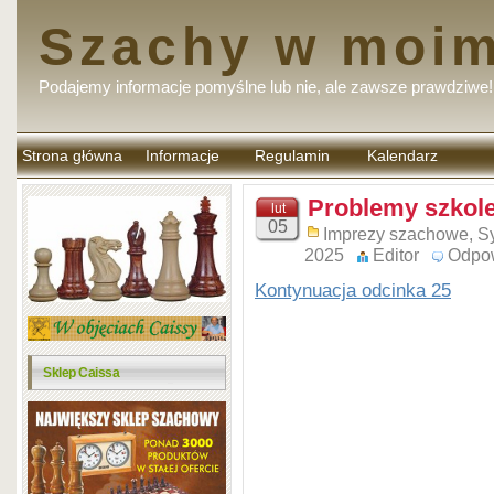
Szachy w moim
Podajemy informacje pomyślne lub nie, ale zawsze prawdziwe!
Strona główna
Informacje
Regulamin
Kalendarz
komentarzy
Problemy szkole
lut
05
Imprezy szachowe
,
Sy
2025
Editor
Odpo
Kontynuacja odcinka 25
Sklep Caissa