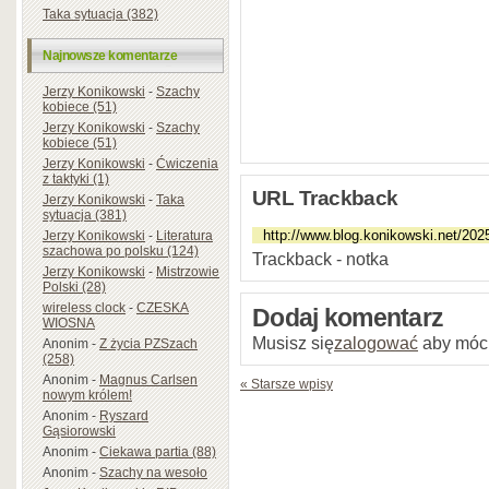
Taka sytuacja (382)
Najnowsze komentarze
Jerzy Konikowski
-
Szachy
kobiece (51)
Jerzy Konikowski
-
Szachy
kobiece (51)
Jerzy Konikowski
-
Ćwiczenia
z taktyki (1)
URL Trackback
Jerzy Konikowski
-
Taka
sytuacja (381)
Jerzy Konikowski
-
Literatura
szachowa po polsku (124)
Trackback - notka
Jerzy Konikowski
-
Mistrzowie
Polski (28)
wireless clock
-
CZESKA
Dodaj komentarz
WIOSNA
Musisz się
zalogować
aby móc
Anonim
-
Z życia PZSzach
(258)
Anonim
-
Magnus Carlsen
« Starsze wpisy
nowym królem!
Anonim
-
Ryszard
Gąsiorowski
Anonim
-
Ciekawa partia (88)
Anonim
-
Szachy na wesoło