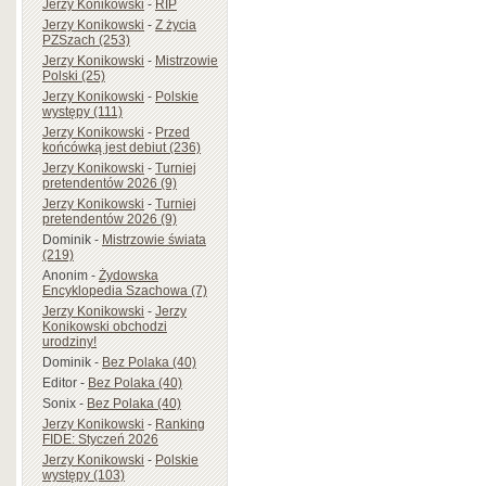
Jerzy Konikowski
-
RIP
Jerzy Konikowski
-
Z życia
PZSzach (253)
Jerzy Konikowski
-
Mistrzowie
Polski (25)
Jerzy Konikowski
-
Polskie
występy (111)
Jerzy Konikowski
-
Przed
końcówką jest debiut (236)
Jerzy Konikowski
-
Turniej
pretendentów 2026 (9)
Jerzy Konikowski
-
Turniej
pretendentów 2026 (9)
Dominik
-
Mistrzowie świata
(219)
Anonim
-
Żydowska
Encyklopedia Szachowa (7)
Jerzy Konikowski
-
Jerzy
Konikowski obchodzi
urodziny!
Dominik
-
Bez Polaka (40)
Editor
-
Bez Polaka (40)
Sonix
-
Bez Polaka (40)
Jerzy Konikowski
-
Ranking
FIDE: Styczeń 2026
Jerzy Konikowski
-
Polskie
występy (103)