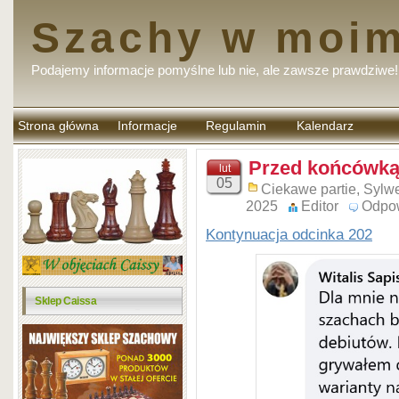
Szachy w moim
Podajemy informacje pomyślne lub nie, ale zawsze prawdziwe!
Strona główna
Informacje
Regulamin
Kalendarz
komentarzy
Przed końcówką 
lut
05
Ciekawe partie
,
Sylwe
2025
Editor
Odpo
Kontynuacja odcinka 202
Sklep Caissa