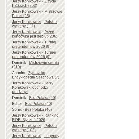
Jerzy Konikowski
-
Z życia
PZSzach (253)
Jerzy Konikowski
-
Mistrzowie
Polski (25)
Jerzy Konikowski
-
Polskie
występy (111)
Jerzy Konikowski
-
Przed
końcówką jest debiut (236)
Jerzy Konikowski
-
Turniej
pretendentów 2026 (9)
Jerzy Konikowski
-
Turniej
pretendentów 2026 (9)
Dominik
-
Mistrzowie świata
(219)
Anonim
-
Żydowska
Encyklopedia Szachowa (7)
Jerzy Konikowski
-
Jerzy
Konikowski obchodzi
urodziny!
Dominik
-
Bez Polaka (40)
Editor
-
Bez Polaka (40)
Sonix
-
Bez Polaka (40)
Jerzy Konikowski
-
Ranking
FIDE: Styczeń 2026
Jerzy Konikowski
-
Polskie
występy (103)
Jerzy Konikowski
-
Legendy