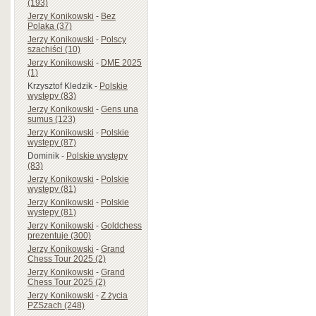
(193)
Jerzy Konikowski
-
Bez
Polaka (37)
Jerzy Konikowski
-
Polscy
szachiści (10)
Jerzy Konikowski
-
DME 2025
(1)
Krzysztof Kledzik
-
Polskie
występy (83)
Jerzy Konikowski
-
Gens una
sumus (123)
Jerzy Konikowski
-
Polskie
występy (87)
Dominik
-
Polskie występy
(83)
Jerzy Konikowski
-
Polskie
występy (81)
Jerzy Konikowski
-
Polskie
występy (81)
Jerzy Konikowski
-
Goldchess
prezentuje (300)
Jerzy Konikowski
-
Grand
Chess Tour 2025 (2)
Jerzy Konikowski
-
Grand
Chess Tour 2025 (2)
Jerzy Konikowski
-
Z życia
PZSzach (248)