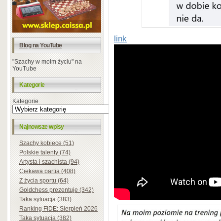
link
Blog na YouTube
"Szachy w moim życiu" na
YouTube
Kategorie
Kategorie
Najnowsze wpisy
Szachy kobiece (51)
Polskie talenty (74)
Artysta i szachista (94)
Ciekawa partia (408)
Z życia sportu (64)
Goldchess prezentuje (342)
Taka sytuacja (383)
Ranking FIDE: Sierpień 2026
Taka sytuacja (382)