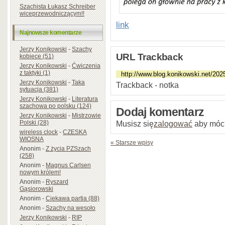
Szachista Łukasz Schreiber
wiceprzewodniczącym!!
link
Najnowsze komentarze
Jerzy Konikowski
-
Szachy
URL Trackback
kobiece (51)
Jerzy Konikowski
-
Ćwiczenia
z taktyki (1)
Jerzy Konikowski
-
Taka
Trackback - notka
sytuacja (381)
Jerzy Konikowski
-
Literatura
szachowa po polsku (124)
Dodaj komentarz
Jerzy Konikowski
-
Mistrzowie
Polski (28)
Musisz się
zalogować
aby móc
wireless clock
-
CZESKA
WIOSNA
« Starsze wpisy
Anonim
-
Z życia PZSzach
(258)
Anonim
-
Magnus Carlsen
nowym królem!
Anonim
-
Ryszard
Gąsiorowski
Anonim
-
Ciekawa partia (88)
Anonim
-
Szachy na wesoło
Jerzy Konikowski
-
RIP