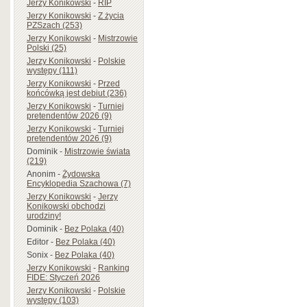
Jerzy Konikowski
-
RIP
Jerzy Konikowski
-
Z życia
PZSzach (253)
Jerzy Konikowski
-
Mistrzowie
Polski (25)
Jerzy Konikowski
-
Polskie
występy (111)
Jerzy Konikowski
-
Przed
końcówką jest debiut (236)
Jerzy Konikowski
-
Turniej
pretendentów 2026 (9)
Jerzy Konikowski
-
Turniej
pretendentów 2026 (9)
Dominik
-
Mistrzowie świata
(219)
Anonim
-
Żydowska
Encyklopedia Szachowa (7)
Jerzy Konikowski
-
Jerzy
Konikowski obchodzi
urodziny!
Dominik
-
Bez Polaka (40)
Editor
-
Bez Polaka (40)
Sonix
-
Bez Polaka (40)
Jerzy Konikowski
-
Ranking
FIDE: Styczeń 2026
Jerzy Konikowski
-
Polskie
występy (103)