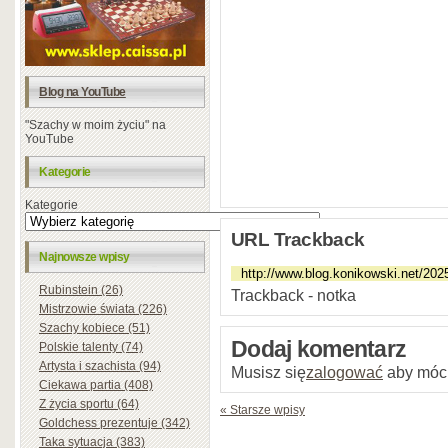
Blog na YouTube
"Szachy w moim życiu" na
YouTube
Kategorie
Kategorie
URL Trackback
Najnowsze wpisy
Rubinstein (26)
Trackback - notka
Mistrzowie świata (226)
Szachy kobiece (51)
Dodaj komentarz
Polskie talenty (74)
Artysta i szachista (94)
Musisz się
zalogować
aby móc
Ciekawa partia (408)
Z życia sportu (64)
« Starsze wpisy
Goldchess prezentuje (342)
Taka sytuacja (383)