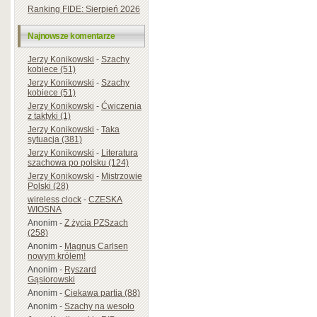
Ranking FIDE: Sierpień 2026
Najnowsze komentarze
Jerzy Konikowski
-
Szachy
kobiece (51)
Jerzy Konikowski
-
Szachy
kobiece (51)
Jerzy Konikowski
-
Ćwiczenia
z taktyki (1)
Jerzy Konikowski
-
Taka
sytuacja (381)
Jerzy Konikowski
-
Literatura
szachowa po polsku (124)
Jerzy Konikowski
-
Mistrzowie
Polski (28)
wireless clock
-
CZESKA
WIOSNA
Anonim
-
Z życia PZSzach
(258)
Anonim
-
Magnus Carlsen
nowym królem!
Anonim
-
Ryszard
Gąsiorowski
Anonim
-
Ciekawa partia (88)
Anonim
-
Szachy na wesoło