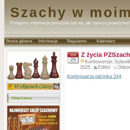
Szachy w moim
Podajemy informacje pomyślne lub nie, ale zawsze prawdziwe!
Strona główna
Informacje
Regulamin
Kalendarz
komentarzy
Z życia PZSzach
mar
25
Kontrowersje
,
Sylwetk
2025
Editor
Odpo
Kontynuacja odcinka 244
Sklep Caissa