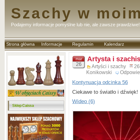
Szachy w moim
Podajemy informacje pomyślne lub nie, ale zawsze prawdziwe!
Strona główna
Informacje
Regulamin
Kalendarz
komentarzy
Artysta i szachis
mar
26
Artyści i szachy
26
Konikowski
Odpowie
Kontynuacja odcinka 56
Ciekawe to światło i dźwięk!
Wideo (6)
Sklep Caissa