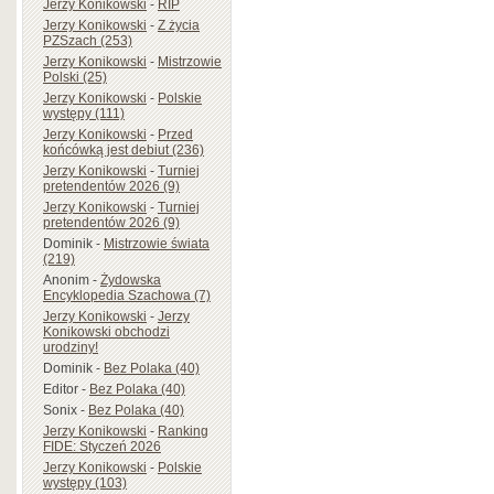
Jerzy Konikowski
-
RIP
Jerzy Konikowski
-
Z życia
PZSzach (253)
Jerzy Konikowski
-
Mistrzowie
Polski (25)
Jerzy Konikowski
-
Polskie
występy (111)
Jerzy Konikowski
-
Przed
końcówką jest debiut (236)
Jerzy Konikowski
-
Turniej
pretendentów 2026 (9)
Jerzy Konikowski
-
Turniej
pretendentów 2026 (9)
Dominik
-
Mistrzowie świata
(219)
Anonim
-
Żydowska
Encyklopedia Szachowa (7)
Jerzy Konikowski
-
Jerzy
Konikowski obchodzi
urodziny!
Dominik
-
Bez Polaka (40)
Editor
-
Bez Polaka (40)
Sonix
-
Bez Polaka (40)
Jerzy Konikowski
-
Ranking
FIDE: Styczeń 2026
Jerzy Konikowski
-
Polskie
występy (103)