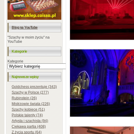
Blog na YouTube
"Szachy w moim życiu" na
YouTube
Kategorie
Kategorie
Najnowsze wpisy
Goldchess prezentuje (343)
Szachy w Polsce (277)
Rubinstein (26)
Mistrzowie świata (226)
Szachy kobiece (51)
Polskie talenty (74)
Artysta i szachista (94)
Ciekawa partia (408)
Z życia sportu (64)