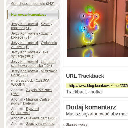
Goldchess prezentuje (342)
Najnowsze komentarze
Jerzy Konikowski
-
Szachy
kobiece (51)
Jerzy Konikowski
-
Szachy
kobiece (51)
Jerzy Konikowski
-
Ćwiczenia
z taktyki (1)
Jerzy Konikowski
-
Taka
sytuacja (381)
Jerzy Konikowski
-
Literatura
szachowa po polsku (124)
Jerzy Konikowski
-
Mistrzowie
URL Trackback
Polski (28)
wireless clock
-
CZESKA
WIOSNA
Anonim
-
Z życia PZSzach
Trackback - notka
(258)
Anonim
-
Magnus Carlsen
nowym królem!
Dodaj komentarz
Anonim
-
Ryszard
Gąsiorowski
Musisz się
zalogować
aby móc
Anonim
-
Ciekawa partia (88)
Anonim
-
Szachy na wesoło
« Starsze wpisy