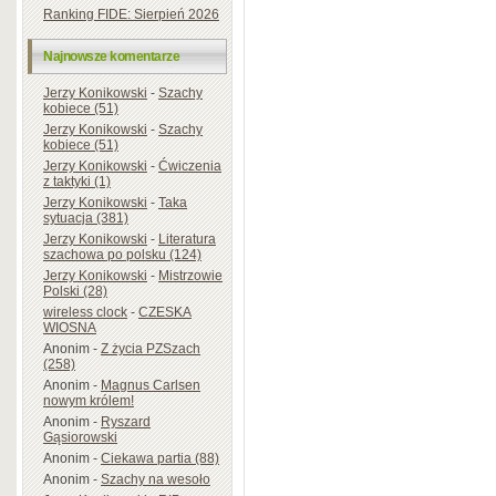
Ranking FIDE: Sierpień 2026
Najnowsze komentarze
Jerzy Konikowski
-
Szachy
kobiece (51)
Jerzy Konikowski
-
Szachy
kobiece (51)
Jerzy Konikowski
-
Ćwiczenia
z taktyki (1)
Jerzy Konikowski
-
Taka
sytuacja (381)
Jerzy Konikowski
-
Literatura
szachowa po polsku (124)
Jerzy Konikowski
-
Mistrzowie
Polski (28)
wireless clock
-
CZESKA
WIOSNA
Anonim
-
Z życia PZSzach
(258)
Anonim
-
Magnus Carlsen
nowym królem!
Anonim
-
Ryszard
Gąsiorowski
Anonim
-
Ciekawa partia (88)
Anonim
-
Szachy na wesoło