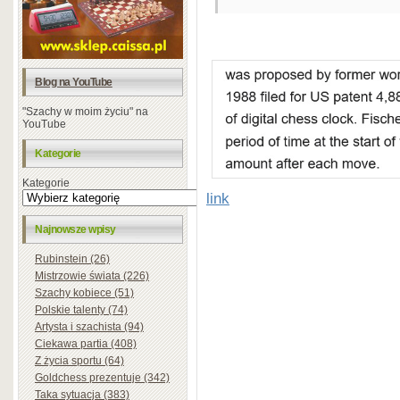
Blog na YouTube
"Szachy w moim życiu" na
YouTube
Kategorie
Kategorie
link
Najnowsze wpisy
Rubinstein (26)
Mistrzowie świata (226)
Szachy kobiece (51)
Polskie talenty (74)
Artysta i szachista (94)
Ciekawa partia (408)
Z życia sportu (64)
Goldchess prezentuje (342)
Taka sytuacja (383)