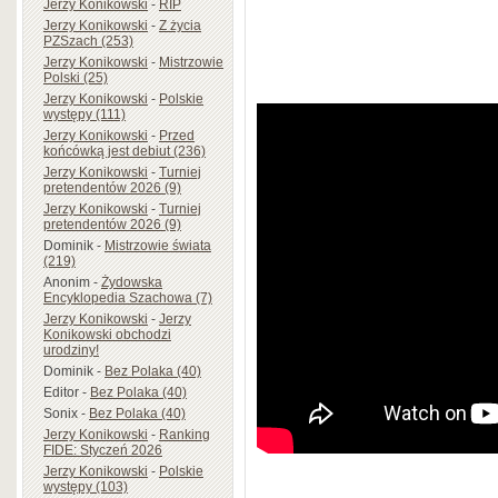
Jerzy Konikowski
-
RIP
Jerzy Konikowski
-
Z życia
PZSzach (253)
Jerzy Konikowski
-
Mistrzowie
Polski (25)
Jerzy Konikowski
-
Polskie
występy (111)
Jerzy Konikowski
-
Przed
końcówką jest debiut (236)
Jerzy Konikowski
-
Turniej
pretendentów 2026 (9)
Jerzy Konikowski
-
Turniej
pretendentów 2026 (9)
Dominik
-
Mistrzowie świata
(219)
Anonim
-
Żydowska
Encyklopedia Szachowa (7)
Jerzy Konikowski
-
Jerzy
Konikowski obchodzi
urodziny!
Dominik
-
Bez Polaka (40)
Editor
-
Bez Polaka (40)
Sonix
-
Bez Polaka (40)
Jerzy Konikowski
-
Ranking
FIDE: Styczeń 2026
Jerzy Konikowski
-
Polskie
występy (103)