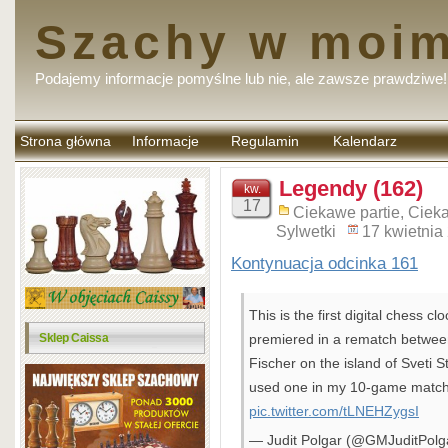
Szachy w moim
Podajemy informacje pomyślne lub nie, ale zawsze prawdziwe!
Strona główna
Informacje
Regulamin
Kalendarz
komentarzy
Legendy (162)
kw.
17
Ciekawe partie
,
Ciek
Sylwetki
17 kwietnia
Kontynuacja odcinka 161
This is the first digital chess c
Sklep Caissa
premiered in a rematch betwee
Fischer on the island of Sveti S
used one in my 10-game match
pic.twitter.com/tLNEHZygsI
— Judit Polgar (@GMJuditPolg