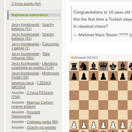
Z życia sportu (64)
Congratulations to 16-year-old 
Najnowsze komentarze
this the first time a Turkish p
Jerzy Konikowski
-
Szachy
in classical chess?
kobiece (51)
Jerzy Konikowski
-
Szachy
— Mehmet Mars Seven ???? 
kobiece (51)
Jerzy Konikowski
-
Ćwiczenia
z taktyki (1)
Jerzy Konikowski
-
Taka
sytuacja (381)
Jerzy Konikowski
-
Literatura
szachowa po polsku (124)
Jerzy Konikowski
-
Mistrzowie
Polski (28)
wireless clock
-
CZESKA
WIOSNA
Anonim
-
Z życia PZSzach
(258)
Anonim
-
Magnus Carlsen
nowym królem!
Anonim
-
Ryszard
Gąsiorowski
Anonim
-
Ciekawa partia (88)
Anonim
-
Szachy na wesoło