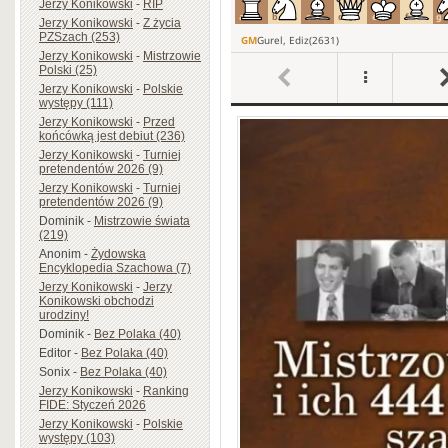
Jerzy Konikowski
-
RIP
Jerzy Konikowski
-
Z życia
PZSzach (253)
Jerzy Konikowski
-
Mistrzowie
Polski (25)
Jerzy Konikowski
-
Polskie
występy (111)
Jerzy Konikowski
-
Przed
końcówką jest debiut (236)
Jerzy Konikowski
-
Turniej
pretendentów 2026 (9)
Jerzy Konikowski
-
Turniej
pretendentów 2026 (9)
Dominik
-
Mistrzowie świata
(219)
Anonim
-
Żydowska
Encyklopedia Szachowa (7)
Jerzy Konikowski
-
Jerzy
Konikowski obchodzi
urodziny!
Dominik
-
Bez Polaka (40)
Editor
-
Bez Polaka (40)
Sonix
-
Bez Polaka (40)
Jerzy Konikowski
-
Ranking
FIDE: Styczeń 2026
Jerzy Konikowski
-
Polskie
występy (103)