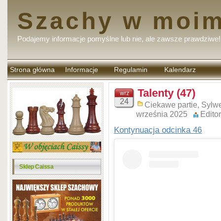
Szachy w moim
Podajemy informacje pomyślne lub nie, ale zawsze prawdziwe!
Strona główna
Informacje
Regulamin
Kalendarz
komentarzy
Talenty (47)
wrz
24
Ciekawe partie
,
Sylwe
września 2025
Editor
Kontynuacja odcinka 46
Sklep Caissa