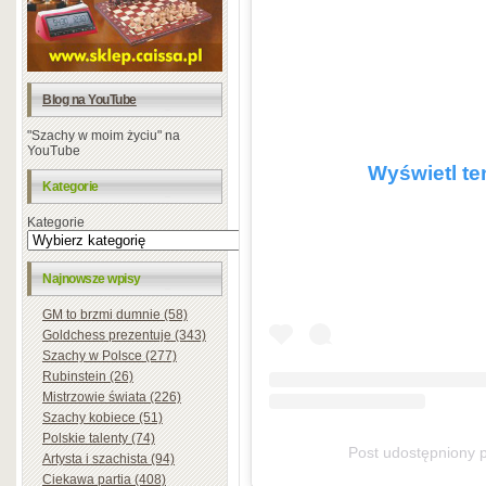
Blog na YouTube
"Szachy w moim życiu" na
YouTube
Wyświetl te
Kategorie
Kategorie
Najnowsze wpisy
GM to brzmi dumnie (58)
Goldchess prezentuje (343)
Szachy w Polsce (277)
Rubinstein (26)
Mistrzowie świata (226)
Szachy kobiece (51)
Polskie talenty (74)
Post udostępniony 
Artysta i szachista (94)
Ciekawa partia (408)