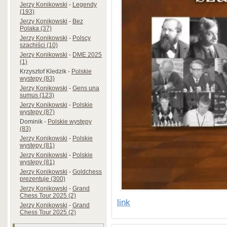
Jerzy Konikowski
-
Legendy
(193)
Jerzy Konikowski
-
Bez
Polaka (37)
Jerzy Konikowski
-
Polscy
szachiści (10)
Jerzy Konikowski
-
DME 2025
(1)
Krzysztof Kledzik
-
Polskie
występy (83)
Jerzy Konikowski
-
Gens una
sumus (123)
Jerzy Konikowski
-
Polskie
występy (87)
Dominik
-
Polskie występy
(83)
Jerzy Konikowski
-
Polskie
występy (81)
Jerzy Konikowski
-
Polskie
występy (81)
Jerzy Konikowski
-
Goldchess
prezentuje (300)
Jerzy Konikowski
-
Grand
Chess Tour 2025 (2)
link
Jerzy Konikowski
-
Grand
Chess Tour 2025 (2)