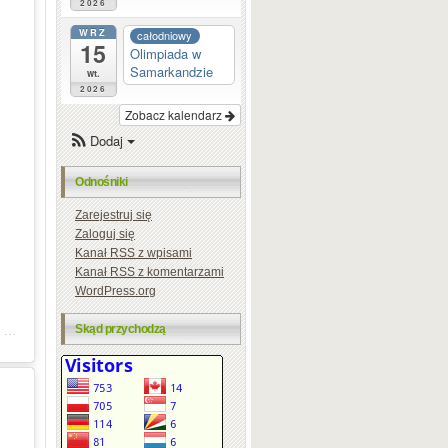
2026
WRZ
całodniowy
15
Olimpiada w
Samarkandzie
wt.
2026
Zobacz kalendarz
Dodaj
Odnośniki
Zarejestruj się
Zaloguj się
Kanał
RSS
z wpisami
Kanał
RSS
z komentarzami
WordPress.org
Skąd przychodzą
Post udostępniony przez Michał Kanarkiewicz | Strategia firmy | Szkolenia | Power Speech (@michalkanarkiewicz)