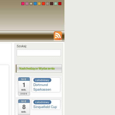
Szukaj:
Nadchodzące Wydarzenia
SIE
całodniowy
1
Dortmund
Sparkassen
sob.
2026
SIE
całodniowy
8
Sinquefield Cup
sob.