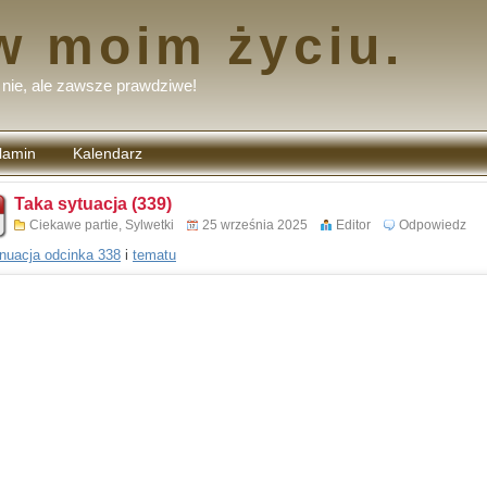
w moim życiu.
nie, ale zawsze prawdziwe!
lamin
Kalendarz
tarzy
Taka sytuacja (339)
Ciekawe partie
,
Sylwetki
25 września 2025
Editor
Odpowiedz
nuacja odcinka 338
i
tematu