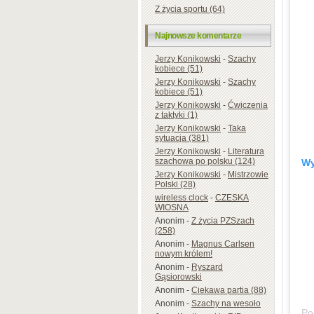
Z życia sportu (64)
Najnowsze komentarze
Jerzy Konikowski
-
Szachy
kobiece (51)
Jerzy Konikowski
-
Szachy
kobiece (51)
Jerzy Konikowski
-
Ćwiczenia
z taktyki (1)
Jerzy Konikowski
-
Taka
sytuacja (381)
Jerzy Konikowski
-
Literatura
szachowa po polsku (124)
Wy
Jerzy Konikowski
-
Mistrzowie
Polski (28)
wireless clock
-
CZESKA
WIOSNA
Anonim
-
Z życia PZSzach
(258)
Anonim
-
Magnus Carlsen
nowym królem!
Anonim
-
Ryszard
Gąsiorowski
Anonim
-
Ciekawa partia (88)
Anonim
-
Szachy na wesoło