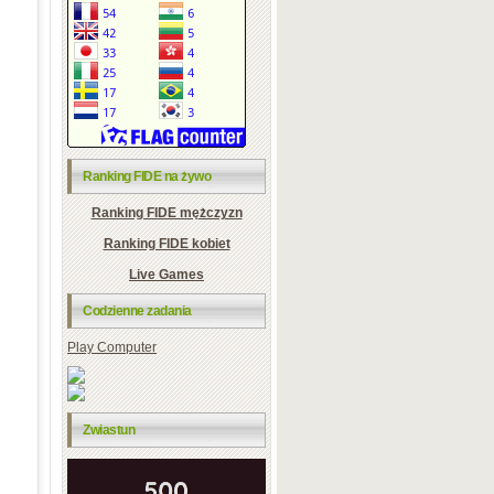
Ranking FIDE na żywo
Ranking FIDE mężczyzn
Ranking FIDE kobiet
Live Games
Codzienne zadania
Play Computer
Zwiastun
Post udostępniony przez Michał Kanarkiewicz | Strategia firmy | Szkolenia | Power Speech (@michalkanarkiewicz)