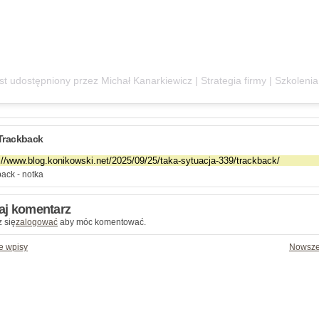
Trackback
ack - notka
aj komentarz
 się
zalogować
aby móc komentować.
e wpisy
Nowsze