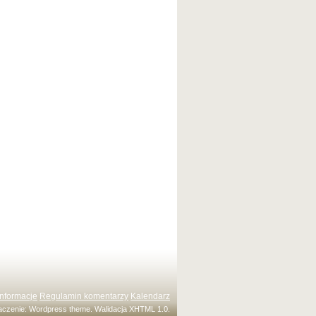
Informacje
Regulamin komentarzy
Kalendarz
maczenie:
Wordpress theme
. Walidacja
XHTML 1.0
.