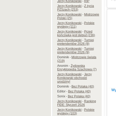
Jerzy Konikowski
-
RIP
Jerzy Konikowski
-
Z życia
PZSzach (253)
Jerzy Konikowski
-
Mistrzowie
Polski (25)
Jerzy Konikowski
-
Polskie
występy (111)
Jerzy Konikowski
-
Przed
końcówką jest debiut (236)
Jerzy Konikowski
-
Turniej
pretendentów 2026 (9)
Jerzy Konikowski
-
Turniej
pretendentów 2026 (9)
Dominik
-
Mistrzowie świata
(219)
Anonim
-
Żydowska
Encyklopedia Szachowa (7)
Jerzy Konikowski
-
Jerzy
Konikowski obchodzi
urodziny!
Dominik
-
Bez Polaka (40)
Wy
Editor
-
Bez Polaka (40)
Sonix
-
Bez Polaka (40)
Jerzy Konikowski
-
Ranking
FIDE: Styczeń 2026
Jerzy Konikowski
-
Polskie
występy (103)