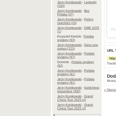
Jerzy Konikowski
-
Legendy
(193)
Jerzy Konikowski
-
Bez
Polaka (37)
Jerzy Konikowski
-
Polscy
szachiści (10)
Jerzy Konikowski
-
DME 2025
(1)
Krzysztof Kledzik
-
Polskie
występy (83)
Jerzy Konikowski
-
Gens una
sumus (123)
URL 
Jerzy Konikowski
-
Polskie
występy (87)
Dominik
-
Polskie występy
Trackb
(83)
Jerzy Konikowski
-
Polskie
występy (81)
Dod
Jerzy Konikowski
-
Polskie
Musisz
występy (81)
Jerzy Konikowski
-
Goldchess
« Starsz
prezentuje (300)
Jerzy Konikowski
-
Grand
Chess Tour 2025 (2)
Jerzy Konikowski
-
Grand
Chess Tour 2025 (2)