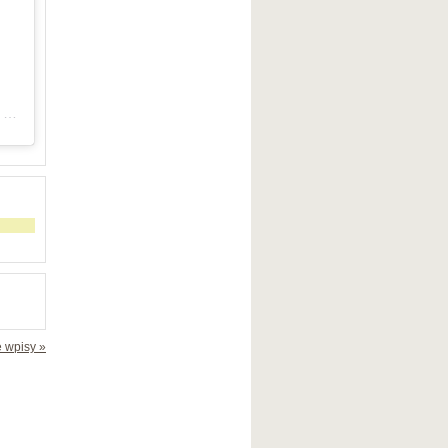
Post udostępniony przez Michał Kanarkiewicz | Strategia firmy | Szkolenia | Power Speech (@michalkanarkiewicz)
 wpisy »