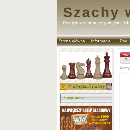
Szachy 
Podajemy informacje pomyślne lub 
Strona główna
Informacje
Regu
komen
wrz
25
Konty
Sklep Caissa