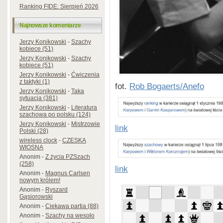
Ranking FIDE: Sierpień 2026
Najnowsze komentarze
Jerzy Konikowski
-
Szachy
kobiece (51)
Jerzy Konikowski
-
Szachy
kobiece (51)
Jerzy Konikowski
-
Ćwiczenia
z taktyki (1)
fot.
Rob Bogaerts/Anefo
Jerzy Konikowski
-
Taka
sytuacja (381)
Jerzy Konikowski
-
Literatura
szachowa po polsku (124)
Jerzy Konikowski
-
Mistrzowie
link
Polski (28)
wireless clock
-
CZESKA
WIOSNA
Anonim
-
Z życia PZSzach
(258)
link
Anonim
-
Magnus Carlsen
nowym królem!
Anonim
-
Ryszard
Gąsiorowski
Anonim
-
Ciekawa partia (88)
Anonim
-
Szachy na wesoło