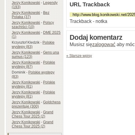
Jerzy Konikowski
-
Legendy
URL Trackback
(193)
Jerzy Konikowski
-
Bez
Polaka (37)
Trackback - notka
Jerzy Konikowski
-
Polscy
szachiści (10)
Jerzy Konikowski
-
DME 2025
Dodaj komentarz
(1)
Krzysztof Kledzik
-
Polskie
Musisz się
zalogować
aby móc
występy (83)
Jerzy Konikowski
-
Gens una
« Starsze wpisy
sumus (123)
Jerzy Konikowski
-
Polskie
występy (87)
Dominik
-
Polskie występy
(83)
Jerzy Konikowski
-
Polskie
występy (81)
Jerzy Konikowski
-
Polskie
występy (81)
Jerzy Konikowski
-
Goldchess
prezentuje (300)
Jerzy Konikowski
-
Grand
Chess Tour 2025 (2)
Jerzy Konikowski
-
Grand
Chess Tour 2025 (2)