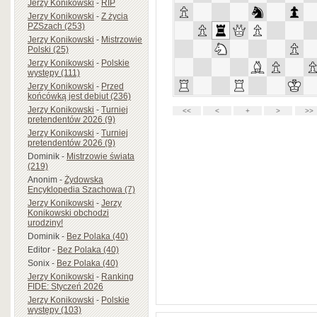
Jerzy Konikowski
-
RIP
Jerzy Konikowski
-
Z życia
PZSzach (253)
Jerzy Konikowski
-
Mistrzowie
Polski (25)
Jerzy Konikowski
-
Polskie
występy (111)
Jerzy Konikowski
-
Przed
końcówką jest debiut (236)
Jerzy Konikowski
-
Turniej
pretendentów 2026 (9)
Jerzy Konikowski
-
Turniej
pretendentów 2026 (9)
Dominik
-
Mistrzowie świata
(219)
Anonim
-
Żydowska
Encyklopedia Szachowa (7)
Jerzy Konikowski
-
Jerzy
Konikowski obchodzi
urodziny!
Dominik
-
Bez Polaka (40)
Editor
-
Bez Polaka (40)
Sonix
-
Bez Polaka (40)
Jerzy Konikowski
-
Ranking
FIDE: Styczeń 2026
Jerzy Konikowski
-
Polskie
występy (103)