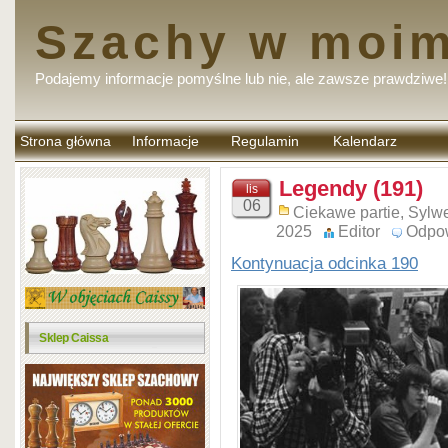
Szachy w moim
Podajemy informacje pomyślne lub nie, ale zawsze prawdziwe!
Strona główna
Informacje
Regulamin
Kalendarz
komentarzy
Legendy (191)
lis
06
Ciekawe partie
,
Sylwe
2025
Editor
Odpo
Kontynuacja odcinka 190
Sklep Caissa