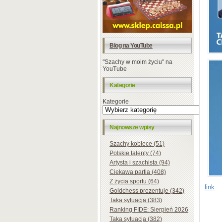
Blog na YouTube
"Szachy w moim życiu" na
YouTube
Kategorie
Kategorie
Najnowsze wpisy
Szachy kobiece (51)
Polskie talenty (74)
Artysta i szachista (94)
Ciekawa partia (408)
Z życia sportu (64)
link
Goldchess prezentuje (342)
Taka sytuacja (383)
Ranking FIDE: Sierpień 2026
Taka sytuacja (382)