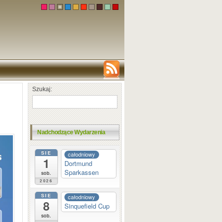
Szukaj:
Nadchodzące Wydarzenia
SIE
całodniowy
1
Dortmund
Sparkassen
sob.
2026
SIE
całodniowy
8
Sinquefield Cup
sob.