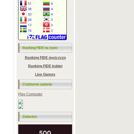
Ranking FIDE na żywo
Ranking FIDE mężczyzn
Ranking FIDE kobiet
Live Games
Codzienne zadania
Play Computer
Zwiastun