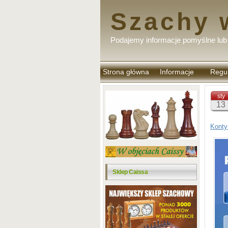
Szachy 
Podajemy informacje pomyślne lub 
Strona główna
Informacje
Regu
komen
sty
13
Konty
Sklep Caissa