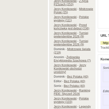
Jerzy Konikowski
-
Z życia
PZSzach (253)
Jerzy Konikowski
-
Mistrzowie
Polski (25)
Jerzy Konikowski
-
Polskie
występy (111)
Jerzy Konikowski
-
Przed
końcówką jest debiut (236)
Jerzy Konikowski
-
Turniej
URL 
pretendentów 2026 (9)
Jerzy Konikowski
-
Turniej
pretendentów 2026 (9)
Trackb
Dominik
-
Mistrzowie świata
(219)
Anonim
-
Żydowska
Komen
Encyklopedia Szachowa (7)
Jerzy Konikowski
-
Jerzy
Soni
Konikowski obchodzi
urodziny!
Dominik
-
Bez Polaka (40)
Editor
-
Bez Polaka (40)
Sonix
-
Bez Polaka (40)
Jerzy Konikowski
-
Ranking
Edit
FIDE: Styczeń 2026
Jerzy Konikowski
-
Polskie
występy (103)
Jerzy Konikowski
-
Legendy