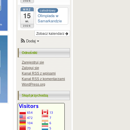
2026
WRZ
całodniowy
15
Olimpiada w
Samarkandzie
wt.
2026
Zobacz kalendarz
Dodaj
Odnośniki
Zarejestruj się
Zaloguj się
Kanał
RSS
z wpisami
Kanał
RSS
z komentarzami
WordPress.org
Skąd przychodzą