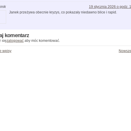
inik
19 stycznia 2026 o godz. 
Janek przeżywa obecnie kryzys, co pokazały niedawno blice i rapid.
aj komentarz
 się
zalogować
aby móc komentować.
e wpisy
Nowsze