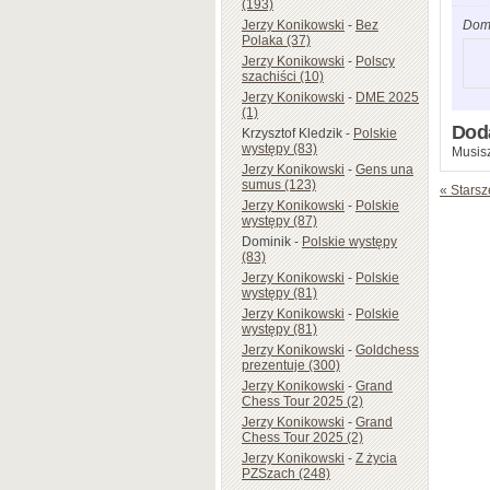
(193)
Jerzy Konikowski
-
Bez
Dom
Polaka (37)
Jerzy Konikowski
-
Polscy
szachiści (10)
Jerzy Konikowski
-
DME 2025
(1)
Dod
Krzysztof Kledzik
-
Polskie
występy (83)
Musisz
Jerzy Konikowski
-
Gens una
sumus (123)
« Starsz
Jerzy Konikowski
-
Polskie
występy (87)
Dominik
-
Polskie występy
(83)
Jerzy Konikowski
-
Polskie
występy (81)
Jerzy Konikowski
-
Polskie
występy (81)
Jerzy Konikowski
-
Goldchess
prezentuje (300)
Jerzy Konikowski
-
Grand
Chess Tour 2025 (2)
Jerzy Konikowski
-
Grand
Chess Tour 2025 (2)
Jerzy Konikowski
-
Z życia
PZSzach (248)