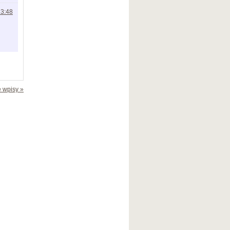
13:48
 wpisy »