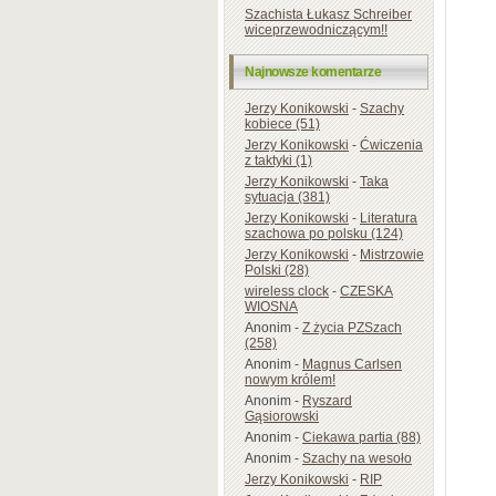
Szachista Łukasz Schreiber
wiceprzewodniczącym!!
Najnowsze komentarze
Jerzy Konikowski
-
Szachy
kobiece (51)
Jerzy Konikowski
-
Ćwiczenia
z taktyki (1)
Jerzy Konikowski
-
Taka
sytuacja (381)
Jerzy Konikowski
-
Literatura
szachowa po polsku (124)
Jerzy Konikowski
-
Mistrzowie
Polski (28)
wireless clock
-
CZESKA
WIOSNA
Anonim
-
Z życia PZSzach
(258)
Anonim
-
Magnus Carlsen
nowym królem!
Anonim
-
Ryszard
Gąsiorowski
Anonim
-
Ciekawa partia (88)
Anonim
-
Szachy na wesoło
Jerzy Konikowski
-
RIP