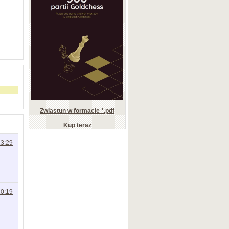
Zwiastun w formacie *.pdf
Kup teraz
13:29
20:19