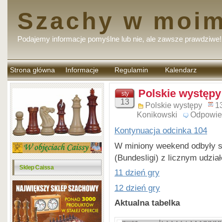
Szachy w moim
Podajemy informacje pomyślne lub nie, ale zawsze prawdziwe!
Strona główna
Informacje
Regulamin
Kalendarz
komentarzy
Polskie występy
sty
13
Polskie występy
1
Konikowski
Odpowie
Kontynuacja odcinka 104
W miniony weekend odbyły się
(Bundesligi) z licznym udzi
Sklep Caissa
11 dzień gry
12 dzień gry
Aktualna tabelka