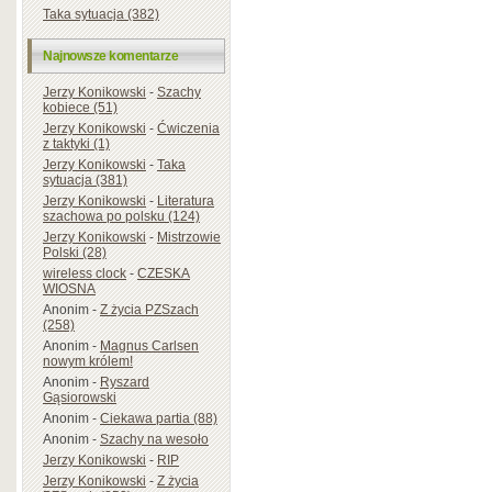
Taka sytuacja (382)
Najnowsze komentarze
Jerzy Konikowski
-
Szachy
kobiece (51)
Jerzy Konikowski
-
Ćwiczenia
z taktyki (1)
Jerzy Konikowski
-
Taka
sytuacja (381)
Jerzy Konikowski
-
Literatura
szachowa po polsku (124)
Jerzy Konikowski
-
Mistrzowie
Polski (28)
wireless clock
-
CZESKA
WIOSNA
Anonim
-
Z życia PZSzach
(258)
Anonim
-
Magnus Carlsen
nowym królem!
Anonim
-
Ryszard
Gąsiorowski
Anonim
-
Ciekawa partia (88)
Anonim
-
Szachy na wesoło
Jerzy Konikowski
-
RIP
Jerzy Konikowski
-
Z życia