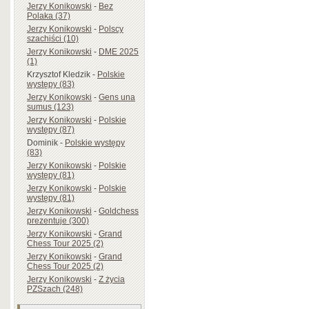
Jerzy Konikowski
-
Bez
Polaka (37)
Jerzy Konikowski
-
Polscy
szachiści (10)
Jerzy Konikowski
-
DME 2025
(1)
Krzysztof Kledzik
-
Polskie
występy (83)
Jerzy Konikowski
-
Gens una
sumus (123)
Jerzy Konikowski
-
Polskie
występy (87)
Dominik
-
Polskie występy
(83)
Jerzy Konikowski
-
Polskie
występy (81)
Jerzy Konikowski
-
Polskie
występy (81)
Jerzy Konikowski
-
Goldchess
prezentuje (300)
Jerzy Konikowski
-
Grand
Chess Tour 2025 (2)
Jerzy Konikowski
-
Grand
Chess Tour 2025 (2)
Jerzy Konikowski
-
Z życia
PZSzach (248)