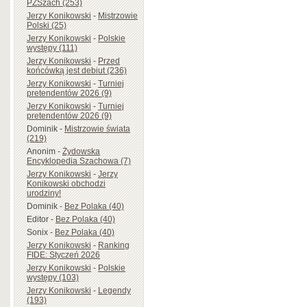
PZSzach (253)
Jerzy Konikowski
-
Mistrzowie
Polski (25)
Jerzy Konikowski
-
Polskie
występy (111)
Jerzy Konikowski
-
Przed
końcówką jest debiut (236)
Jerzy Konikowski
-
Turniej
pretendentów 2026 (9)
Jerzy Konikowski
-
Turniej
pretendentów 2026 (9)
Dominik
-
Mistrzowie świata
(219)
Anonim
-
Żydowska
Encyklopedia Szachowa (7)
Jerzy Konikowski
-
Jerzy
Konikowski obchodzi
urodziny!
Dominik
-
Bez Polaka (40)
Editor
-
Bez Polaka (40)
Sonix
-
Bez Polaka (40)
Jerzy Konikowski
-
Ranking
FIDE: Styczeń 2026
Jerzy Konikowski
-
Polskie
występy (103)
Jerzy Konikowski
-
Legendy
(193)