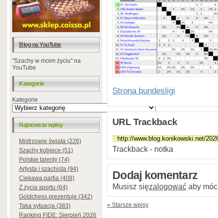
Blog na YouTube
"Szachy w moim życiu" na
YouTube
Kategorie
Strona bundesligi
Kategorie
URL Trackback
Najnowsze wpisy
Mistrzowie świata (226)
Trackback - notka
Szachy kobiece (51)
Polskie talenty (74)
Artysta i szachista (94)
Dodaj komentarz
Ciekawa partia (408)
Musisz się
zalogować
aby móc
Z życia sportu (64)
Goldchess prezentuje (342)
« Starsze wpisy
Taka sytuacja (383)
Ranking FIDE: Sierpień 2026