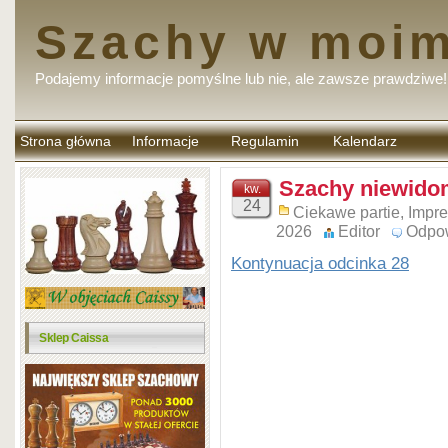
Szachy w moim
Podajemy informacje pomyślne lub nie, ale zawsze prawdziwe!
Strona główna
Informacje
Regulamin
Kalendarz
komentarzy
Szachy niewidom
kw.
24
Ciekawe partie
,
Impr
2026
Editor
Odpo
Kontynuacja odcinka 28
Sklep Caissa