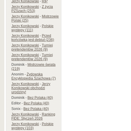
Jerzy Konikowski
-
RIP
Jerzy Konikowski
-
Z życia
PZSzach (253)
Jerzy Konikowski
-
Mistrzowie
Polski (25)
Jerzy Konikowski
-
Polskie
występy (111)
Jerzy Konikowski
-
Przed
końcówką jest debiut (236)
Jerzy Konikowski
-
Turniej
pretendentów 2026 (9)
Jerzy Konikowski
-
Turniej
pretendentów 2026 (9)
Dominik
-
Mistrzowie świata
(219)
Anonim
-
Żydowska
Encyklopedia Szachowa (7)
Jerzy Konikowski
-
Jerzy
Konikowski obchodzi
urodziny!
Dominik
-
Bez Polaka (40)
Editor
-
Bez Polaka (40)
Sonix
-
Bez Polaka (40)
Jerzy Konikowski
-
Ranking
FIDE: Styczeń 2026
Jerzy Konikowski
-
Polskie
występy (103)