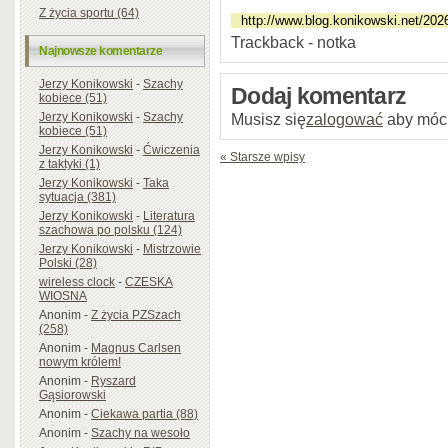
Z życia sportu (64)
Trackback - notka
Najnowsze komentarze
Jerzy Konikowski
-
Szachy
Dodaj komentarz
kobiece (51)
Jerzy Konikowski
-
Szachy
Musisz się
zalogować
aby móc
kobiece (51)
Jerzy Konikowski
-
Ćwiczenia
« Starsze wpisy
z taktyki (1)
Jerzy Konikowski
-
Taka
sytuacja (381)
Jerzy Konikowski
-
Literatura
szachowa po polsku (124)
Jerzy Konikowski
-
Mistrzowie
Polski (28)
wireless clock
-
CZESKA
WIOSNA
Anonim
-
Z życia PZSzach
(258)
Anonim
-
Magnus Carlsen
nowym królem!
Anonim
-
Ryszard
Gąsiorowski
Anonim
-
Ciekawa partia (88)
Anonim
-
Szachy na wesoło