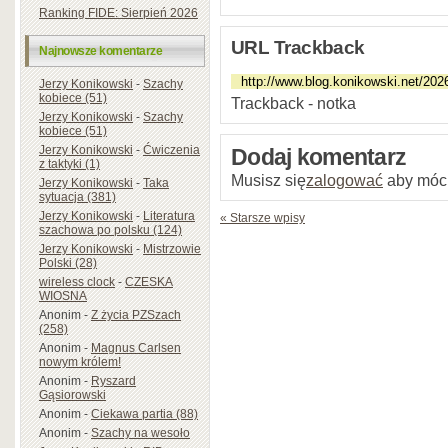
Ranking FIDE: Sierpień 2026
URL Trackback
Najnowsze komentarze
Jerzy Konikowski
-
Szachy
kobiece (51)
Trackback - notka
Jerzy Konikowski
-
Szachy
kobiece (51)
Jerzy Konikowski
-
Ćwiczenia
Dodaj komentarz
z taktyki (1)
Musisz się
zalogować
aby móc
Jerzy Konikowski
-
Taka
sytuacja (381)
Jerzy Konikowski
-
Literatura
« Starsze wpisy
szachowa po polsku (124)
Jerzy Konikowski
-
Mistrzowie
Polski (28)
wireless clock
-
CZESKA
WIOSNA
Anonim
-
Z życia PZSzach
(258)
Anonim
-
Magnus Carlsen
nowym królem!
Anonim
-
Ryszard
Gąsiorowski
Anonim
-
Ciekawa partia (88)
Anonim
-
Szachy na wesoło