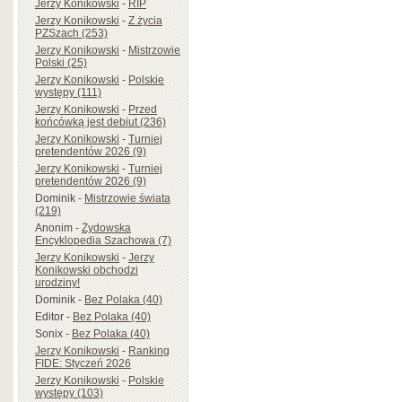
Jerzy Konikowski
-
RIP
Jerzy Konikowski
-
Z życia
PZSzach (253)
Jerzy Konikowski
-
Mistrzowie
Polski (25)
Jerzy Konikowski
-
Polskie
występy (111)
Jerzy Konikowski
-
Przed
końcówką jest debiut (236)
Jerzy Konikowski
-
Turniej
pretendentów 2026 (9)
Jerzy Konikowski
-
Turniej
pretendentów 2026 (9)
Dominik
-
Mistrzowie świata
(219)
Anonim
-
Żydowska
Encyklopedia Szachowa (7)
Jerzy Konikowski
-
Jerzy
Konikowski obchodzi
urodziny!
Dominik
-
Bez Polaka (40)
Editor
-
Bez Polaka (40)
Sonix
-
Bez Polaka (40)
Jerzy Konikowski
-
Ranking
FIDE: Styczeń 2026
Jerzy Konikowski
-
Polskie
występy (103)