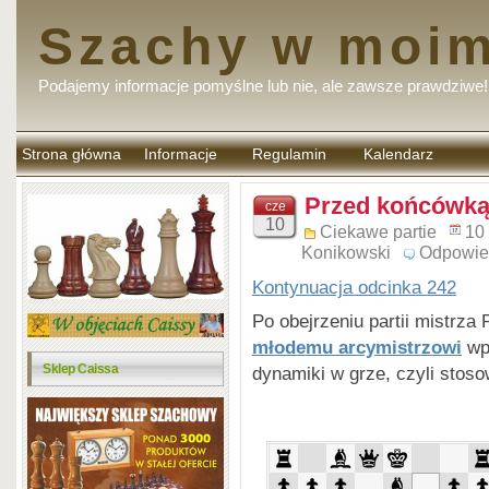
Szachy w moim
Podajemy informacje pomyślne lub nie, ale zawsze prawdziwe!
Strona główna
Informacje
Regulamin
Kalendarz
komentarzy
Przed końcówką 
cze
10
Ciekawe partie
10
Konikowski
Odpowie
Kontynuacja odcinka 242
Po obejrzeniu partii mistrza 
młodemu arcymistrzowi
wpr
Sklep Caissa
dynamiki w grze, czyli stos