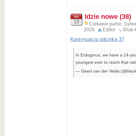
Idzie nowe (38)
kw.
18
Ciekawe partie
,
Sylwe
2026
Editor
Brak 
Kontynuacja odcinka 37
In Erdogmus, we have a 14-year
youngest ever to reach that ra
— Geert van der Velde (@black