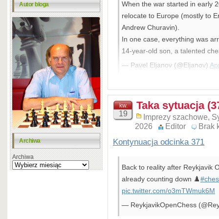
When the war started in early 20
Autor bloga
relocate to Europe (mostly to 
Andrew Churavin).
In one case, everything was arra
14-year-old son, a talented c
— Pavel Eljanov (@Eljanov)
Apr
Wyniki Polaków
Taka sytuacja (3
kw.
19
Imprezy szachowe
,
Sy
2026
Editor
Brak 
Kontynuacja odcinka 371
Archiwa
Archiwa
Back to reality after Reykjavi
already counting down ♟️
#ches
pic.twitter.com/o3mTWmuk6M
— ReykjavikOpenChess (@Rey