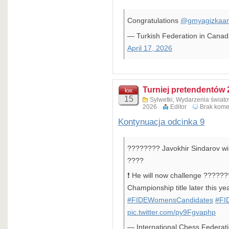
Congratulations
@gmyagizkaa
— Turkish Federation in Can
April 17, 2026
Turniej pretendentów 
kw.
15
Sylwetki
,
Wydarzenia świat
2026
Editor
Brak kome
Kontynuacja odcinka 9
???????? Javokhir Sindarov w
????
❗️ He will now challenge ?????
Championship title later this yea
#FIDEWomensCandidates
#FI
pic.twitter.com/py9Fgvaphp
— International Chess Federa