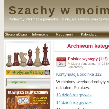
Szachy w moim
Podajemy informacje pomyślne lub nie, ale zawsze prawdziwe!
Strona główna
Informacje
Regulamin
Kalendarz
komentarzy
Archiwum katego
Polskie występy (113)
kw.
28
Męska bundesliga
28 k
komentarzy
Kontynuacja odcinka 112
W miniony weekend odbyły sie
Sklep Caissa
udziałem Polaków.
13 dzień rozgrywek
14 dzień rozgrywek