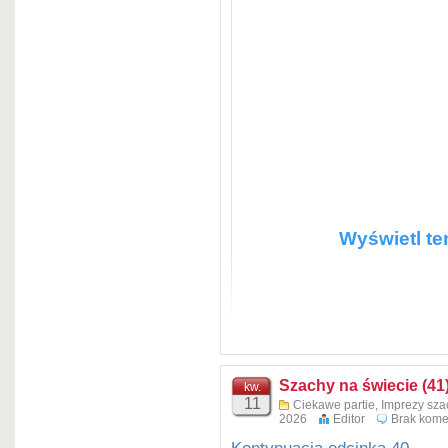
Post udostępniony prze
Wyświetl te
Szachy na świecie (41
kw.
11
Ciekawe partie
,
Imprezy sz
2026
Editor
Brak kome
Kontynuacja odcinka 40