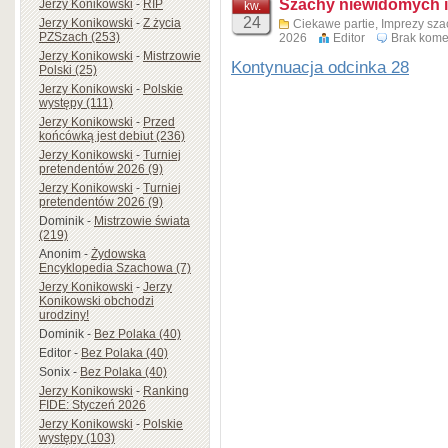
Szachy niewidomych i
Jerzy Konikowski
-
RIP
kw.
24
Jerzy Konikowski
-
Z życia
Ciekawe partie
,
Imprezy sz
PZSzach (253)
2026
Editor
Brak kome
Jerzy Konikowski
-
Mistrzowie
Kontynuacja odcinka 28
Polski (25)
Jerzy Konikowski
-
Polskie
występy (111)
Jerzy Konikowski
-
Przed
końcówką jest debiut (236)
Jerzy Konikowski
-
Turniej
pretendentów 2026 (9)
Jerzy Konikowski
-
Turniej
pretendentów 2026 (9)
Dominik
-
Mistrzowie świata
(219)
Anonim
-
Żydowska
Encyklopedia Szachowa (7)
Jerzy Konikowski
-
Jerzy
Konikowski obchodzi
urodziny!
Dominik
-
Bez Polaka (40)
Editor
-
Bez Polaka (40)
Sonix
-
Bez Polaka (40)
Jerzy Konikowski
-
Ranking
FIDE: Styczeń 2026
Jerzy Konikowski
-
Polskie
występy (103)