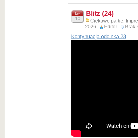
Blitz (24)
kw.
10
Ciekawe partie
,
Impr
2026
Editor
Brak 
Kontynuacja odcinka 23