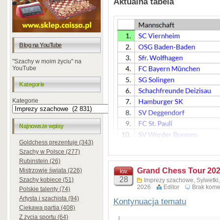
Aktualna tabela
Blog na YouTube
"Szachy w moim życiu" na
YouTube
Kategorie
Kategorie
Najnowsze wpisy
Goldchess prezentuje (343)
Szachy w Polsce (277)
Rubinstein (26)
Grand Chess Tour 202
Mistrzowie świata (226)
kw.
28
Szachy kobiece (51)
Imprezy szachowe
,
Sylwetki
2026
Editor
Brak kome
Polskie talenty (74)
Artysta i szachista (94)
Kontynuacja tematu
Ciekawa partia (408)
Z życia sportu (64)