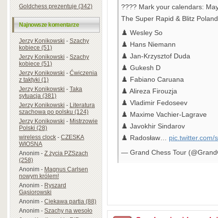
Goldchess prezentuje (342)
???? Mark your calendars: Ma
The Super Rapid & Blitz Poland 
Najnowsze komentarze
♟️ Wesley So
Jerzy Konikowski
-
Szachy
♟️ Hans Niemann
kobiece (51)
♟️ Jan-Krzysztof Duda
Jerzy Konikowski
-
Szachy
kobiece (51)
♟️ Gukesh D
Jerzy Konikowski
-
Ćwiczenia
♟️ Fabiano Caruana
z taktyki (1)
Jerzy Konikowski
-
Taka
♟️ Alireza Firouzja
sytuacja (381)
♟️ Vladimir Fedoseev
Jerzy Konikowski
-
Literatura
szachowa po polsku (124)
♟️ Maxime Vachier-Lagrave
Jerzy Konikowski
-
Mistrzowie
♟️ Javokhir Sindarov
Polski (28)
wireless clock
-
CZESKA
♟️ Radosław…
pic.twitter.co
WIOSNA
— Grand Chess Tour (@Grand
Anonim
-
Z życia PZSzach
(258)
Anonim
-
Magnus Carlsen
nowym królem!
Anonim
-
Ryszard
Gąsiorowski
Anonim
-
Ciekawa partia (88)
Anonim
-
Szachy na wesoło