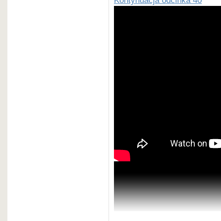
Post udostępni
???? Happy Birthday to Garry
Today, we celebrate the birthday
of chess!
Kasparov was the strongest pla
was the first player to surpass
— International Chess Federa