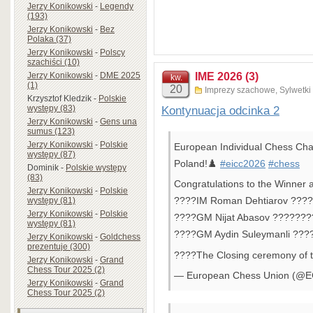
Jerzy Konikowski
-
Legendy
(193)
Jerzy Konikowski
-
Bez
Polaka (37)
Jerzy Konikowski
-
Polscy
szachiści (10)
Jerzy Konikowski
-
DME 2025
IME 2026 (3)
kw.
(1)
20
Imprezy szachowe
,
Sylwetki
Krzysztof Kledzik
-
Polskie
występy (83)
Kontynuacja odcinka 2
Jerzy Konikowski
-
Gens una
sumus (123)
Jerzy Konikowski
-
Polskie
European Individual Chess Cha
występy (87)
Poland!♟️
#eicc2026
#chess
Dominik
-
Polskie występy
(83)
Congratulations to the Winner 
Jerzy Konikowski
-
Polskie
????IM Roman Dehtiarov ?????
występy (81)
Jerzy Konikowski
-
Polskie
????GM Nijat Abasov ????????
występy (81)
????GM Aydin Suleymanli ????
Jerzy Konikowski
-
Goldchess
prezentuje (300)
????The Closing ceremony of
Jerzy Konikowski
-
Grand
Chess Tour 2025 (2)
— European Chess Union (@E
Jerzy Konikowski
-
Grand
Chess Tour 2025 (2)