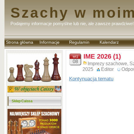
Szachy w moim
Podajemy informacje pomyślne lub nie, ale zawsze prawdziwe!
Strona główna
Informacje
Regulamin
Kalendarz
komentarzy
IME 2026 (1)
wrz
08
Imprezy szachowe
,
S
2025
Editor
Odpo
Kontynuacja tematu
Sklep Caissa