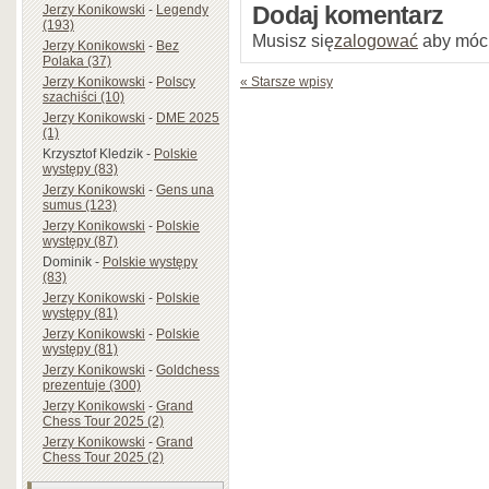
Jerzy Konikowski
-
Legendy
Dodaj komentarz
(193)
Musisz się
zalogować
aby móc
Jerzy Konikowski
-
Bez
Polaka (37)
Jerzy Konikowski
-
Polscy
« Starsze wpisy
szachiści (10)
Jerzy Konikowski
-
DME 2025
(1)
Krzysztof Kledzik
-
Polskie
występy (83)
Jerzy Konikowski
-
Gens una
sumus (123)
Jerzy Konikowski
-
Polskie
występy (87)
Dominik
-
Polskie występy
(83)
Jerzy Konikowski
-
Polskie
występy (81)
Jerzy Konikowski
-
Polskie
występy (81)
Jerzy Konikowski
-
Goldchess
prezentuje (300)
Jerzy Konikowski
-
Grand
Chess Tour 2025 (2)
Jerzy Konikowski
-
Grand
Chess Tour 2025 (2)