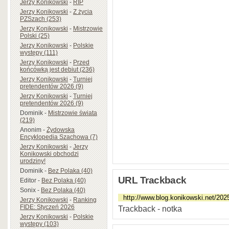
Jerzy Konikowski
-
RIP
Jerzy Konikowski
-
Z życia
PZSzach (253)
Jerzy Konikowski
-
Mistrzowie
Polski (25)
Jerzy Konikowski
-
Polskie
występy (111)
Jerzy Konikowski
-
Przed
końcówką jest debiut (236)
Jerzy Konikowski
-
Turniej
pretendentów 2026 (9)
Jerzy Konikowski
-
Turniej
pretendentów 2026 (9)
Dominik
-
Mistrzowie świata
(219)
Anonim
-
Żydowska
Encyklopedia Szachowa (7)
Jerzy Konikowski
-
Jerzy
Konikowski obchodzi
urodziny!
Dominik
-
Bez Polaka (40)
URL Trackback
Editor
-
Bez Polaka (40)
Sonix
-
Bez Polaka (40)
Jerzy Konikowski
-
Ranking
FIDE: Styczeń 2026
Trackback - notka
Jerzy Konikowski
-
Polskie
występy (103)