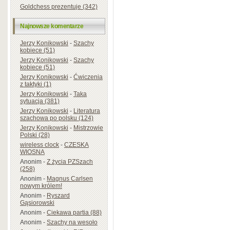
Goldchess prezentuje (342)
Najnowsze komentarze
Jerzy Konikowski
-
Szachy
kobiece (51)
Jerzy Konikowski
-
Szachy
kobiece (51)
Jerzy Konikowski
-
Ćwiczenia
z taktyki (1)
Jerzy Konikowski
-
Taka
sytuacja (381)
Jerzy Konikowski
-
Literatura
szachowa po polsku (124)
Jerzy Konikowski
-
Mistrzowie
Polski (28)
wireless clock
-
CZESKA
WIOSNA
Anonim
-
Z życia PZSzach
(258)
Anonim
-
Magnus Carlsen
nowym królem!
Anonim
-
Ryszard
Gąsiorowski
Anonim
-
Ciekawa partia (88)
Anonim
-
Szachy na wesoło