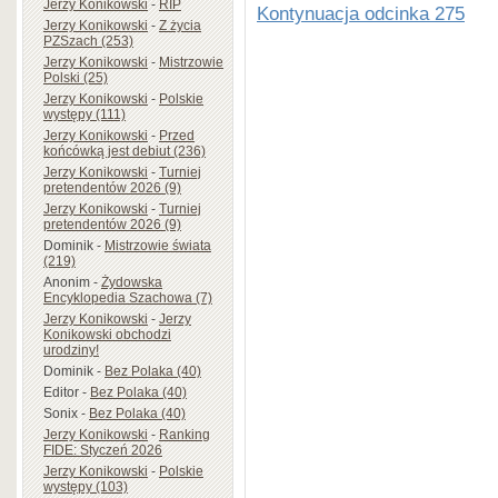
Jerzy Konikowski
-
RIP
Kontynuacja odcinka 275
Jerzy Konikowski
-
Z życia
PZSzach (253)
fot. Szachista Gdański
Jerzy Konikowski
-
Mistrzowie
Polski (25)
Jerzy Konikowski
-
Polskie
występy (111)
Jerzy Konikowski
-
Przed
końcówką jest debiut (236)
Jerzy Konikowski
-
Turniej
pretendentów 2026 (9)
Jerzy Konikowski
-
Turniej
pretendentów 2026 (9)
Dominik
-
Mistrzowie świata
(219)
Anonim
-
Żydowska
Encyklopedia Szachowa (7)
Jerzy Konikowski
-
Jerzy
Konikowski obchodzi
urodziny!
Dominik
-
Bez Polaka (40)
Editor
-
Bez Polaka (40)
Sonix
-
Bez Polaka (40)
Jerzy Konikowski
-
Ranking
FIDE: Styczeń 2026
Jerzy Konikowski
-
Polskie
występy (103)