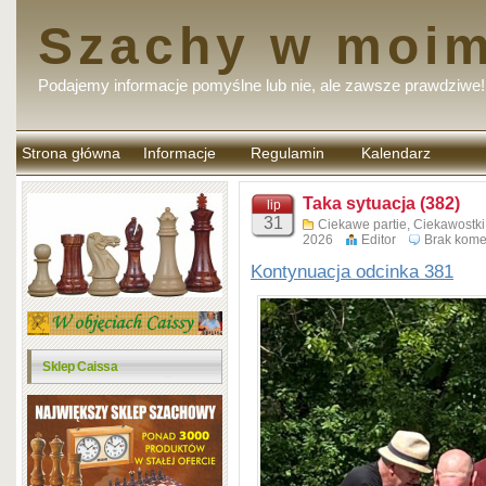
Szachy w moim
Podajemy informacje pomyślne lub nie, ale zawsze prawdziwe!
Strona główna
Informacje
Regulamin
Kalendarz
komentarzy
Taka sytuacja (382)
lip
31
Ciekawe partie
,
Ciekawostk
2026
Editor
Brak kome
Kontynuacja odcinka 381
Sklep Caissa