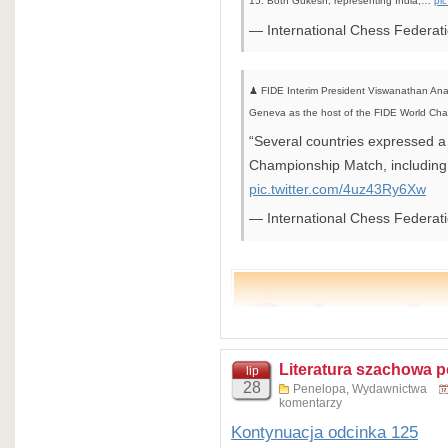
15. Both Gukesh, representing India,…
pi
— International Chess Federa
♟ FIDE Interim President Viswanathan Ana
Geneva as the host of the FIDE World Ch
“Several countries expressed a 
Championship Match, including
pic.twitter.com/4uz43Ry6Xw
— International Chess Federa
Literatura szachowa p
lip
28
Penelopa
,
Wydawnictwa
komentarzy
Kontynuacja odcinka 125