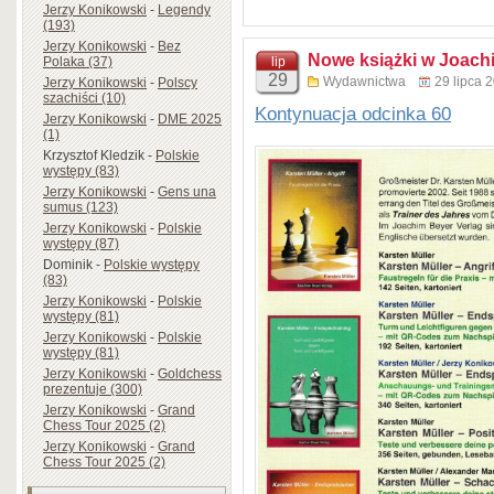
Jerzy Konikowski
-
Legendy
(193)
Jerzy Konikowski
-
Bez
Nowe książki w Joachi
Polaka (37)
lip
29
Wydawnictwa
29 lipca 
Jerzy Konikowski
-
Polscy
szachiści (10)
Kontynuacja odcinka 60
Jerzy Konikowski
-
DME 2025
(1)
Krzysztof Kledzik
-
Polskie
występy (83)
Jerzy Konikowski
-
Gens una
sumus (123)
Jerzy Konikowski
-
Polskie
występy (87)
Dominik
-
Polskie występy
(83)
Jerzy Konikowski
-
Polskie
występy (81)
Jerzy Konikowski
-
Polskie
występy (81)
Jerzy Konikowski
-
Goldchess
prezentuje (300)
Jerzy Konikowski
-
Grand
Chess Tour 2025 (2)
Jerzy Konikowski
-
Grand
Chess Tour 2025 (2)