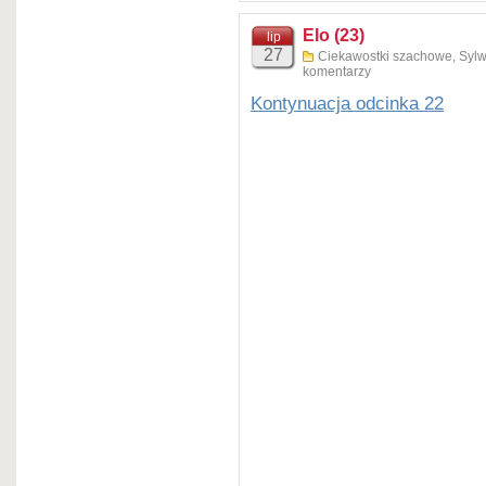
Elo (23)
lip
27
Ciekawostki szachowe
,
Sylw
komentarzy
Kontynuacja odcinka 22
Nowa samodzielna publikacj
wydarzenia dotyczących mis
od czasów nowożytnych do ś
(wydawnictwo Penelopa).