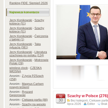
Ranking FIDE: Sierpień 2026
Najnowsze komentarze
fot.
Wojciech Traczewski
Jerzy Konikowski
-
Szachy
kobiece (51)
Jerzy Konikowski
-
Szachy
kobiece (51)
Jerzy Konikowski
-
Ćwiczenia
z taktyki (1)
Jerzy Konikowski
-
Taka
sytuacja (381)
Jerzy Konikowski
-
Literatura
szachowa po polsku (124)
Jerzy Konikowski
-
Mistrzowie
Polski (28)
wireless clock
-
CZESKA
WIOSNA
Anonim
-
Z życia PZSzach
(258)
Anonim
-
Magnus Carlsen
nowym królem!
Anonim
-
Ryszard
Gąsiorowski
Szachy w Polsce (276)
lip
Anonim
-
Ciekawa partia (88)
30
Bez kategorii
,
Ciekawe parti
lipca 2026
Editor
Brak
Anonim
-
Szachy na wesoło