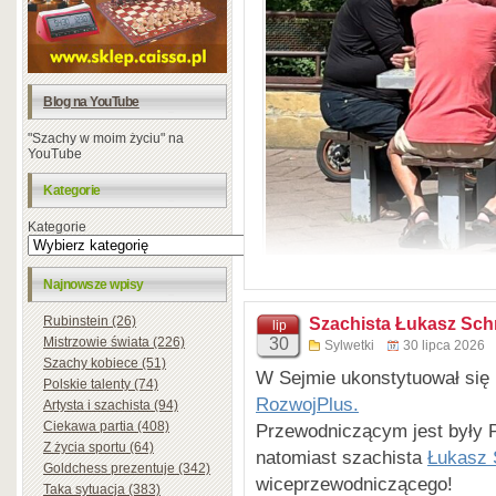
Blog na YouTube
"Szachy w moim życiu" na
YouTube
Kategorie
Kategorie
Najnowsze wpisy
Rubinstein (26)
Szachista Łukasz Sch
lip
Mistrzowie świata (226)
30
Sylwetki
30 lipca 2026
Szachy kobiece (51)
W Sejmie ukonstytuował się
Polskie talenty (74)
RozwojPlus.
Artysta i szachista (94)
Ciekawa partia (408)
Przewodniczącym jest były 
Z życia sportu (64)
natomiast szachista
Łukasz 
Goldchess prezentuje (342)
wiceprzewodniczącego!
Taka sytuacja (383)