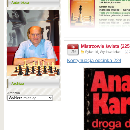
Autor bloga
Mistrzowie świata (225
lip
29
Sylwetki
,
Wydawnictwa
Kontynuacja odcinka 224
Archiwa
Archiwa
W miesięczniku ROCHADE Eur
reklama najnowszych książe
najaktywniejszego obecnie w
Karsten Müller (Schachspiele