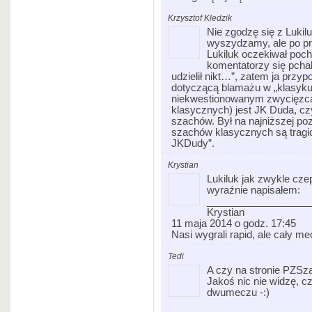
Krzysztof Kledzik
Nie zgodzę się z Luki
wyszydzamy, ale po pr
Lukiluk oczekiwał pochw
komentatorzy się pchal
udzielił nikt…”, zatem ja prz
dotyczącą blamażu w „klasyku”
niekwestionowanym zwycięzcą 
klasycznych) jest JK Duda, cz
szachów. Był na najniższej poz
szachów klasycznych są tragi
JKDudy”.
Krystian
Lukiluk jak zwykle cze
wyraźnie napisałem:
__________________
Krystian
11 maja 2014 o godz. 17:45
Nasi wygrali rapid, ale cały mec
Tedi
A czy na stronie PZSz
Jakoś nic nie widzę, c
dwumeczu -:)