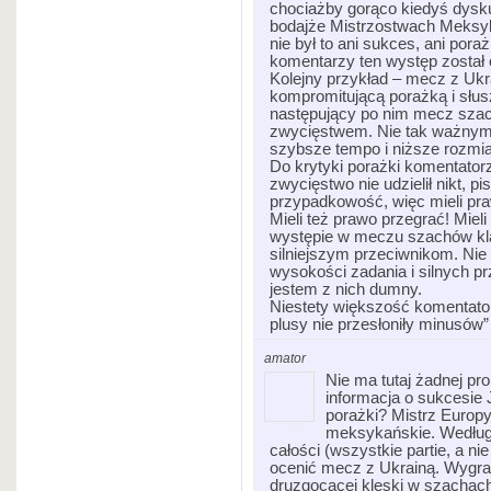
chociażby gorąco kiedyś dysk
bodajże Mistrzostwach Meksy
nie był to ani sukces, ani pora
komentarzy ten występ został 
Kolejny przykład – mecz z Uk
kompromitującą porażką i słusz
następujący po nim mecz sza
zwycięstwem. Nie tak ważnym,
szybsze tempo i niższe rozmia
Do krytyki porażki komentatorz
zwycięstwo nie udzielił nikt, pi
przypadkowość, więc mieli p
Mieli też prawo przegrać! Miel
występie w meczu szachów klas
silniejszym przeciwnikom. Nie z
wysokości zadania i silnych p
jestem z nich dumny.
Niestety większość komentat
plusy nie przesłoniły minusów
amator
Nie ma tutaj żadnej p
informacja o sukcesie
porażki? Mistrz Europy
meksykańskie. Według 
całości (wszystkie partie, a ni
ocenić mecz z Ukrainą. Wygra
druzgocącej klęski w szachac