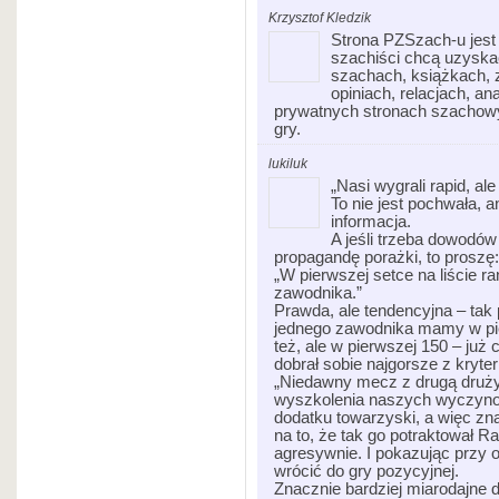
Krzysztof Kledzik
Strona PZSzach-u jest 
szachiści chcą uzyskać
szachach, książkach, 
opiniach, relacjach, ana
prywatnych stronach szachow
gry.
lukiluk
„Nasi wygrali rapid, ale
To nie jest pochwała, a
informacja.
A jeśli trzeba dowodów
propagandę porażki, to proszę:
„W pierwszej setce na liście 
zawodnika.”
Prawda, ale tendencyjna – tak
jednego zawodnika mamy w pie
też, ale w pierwszej 150 – już
dobrał sobie najgorsze z kryter
„Niedawny mecz z drugą druży
wyszkolenia naszych wyczynow
dodatku towarzyski, a więc z
na to, że tak go potraktował R
agresywnie. I pokazując przy ok
wrócić do gry pozycyjnej.
Znacznie bardziej miarodajne