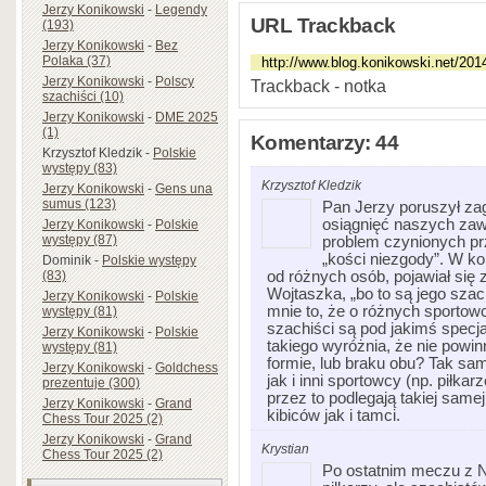
Jerzy Konikowski
-
Legendy
URL Trackback
(193)
Jerzy Konikowski
-
Bez
Polaka (37)
Jerzy Konikowski
-
Polscy
Trackback - notka
szachiści (10)
Jerzy Konikowski
-
DME 2025
(1)
Komentarzy: 44
Krzysztof Kledzik
-
Polskie
występy (83)
Krzysztof Kledzik
Jerzy Konikowski
-
Gens una
sumus (123)
Pan Jerzy poruszył za
osiągnięć naszych zaw
Jerzy Konikowski
-
Polskie
występy (87)
problem czynionych prz
„kości niezgody”. W k
Dominik
-
Polskie występy
od różnych osób, pojawiał się
(83)
Wojtaszka, „bo to są jego szac
Jerzy Konikowski
-
Polskie
mnie to, że o różnych sportow
występy (81)
szachiści są pod jakimś specj
Jerzy Konikowski
-
Polskie
takiego wyróżnia, że nie powin
występy (81)
formie, lub braku obu? Tak sa
Jerzy Konikowski
-
Goldchess
jak i inni sportowcy (np. piłkarz
prezentuje (300)
przez to podlegają takiej same
Jerzy Konikowski
-
Grand
kibiców jak i tamci.
Chess Tour 2025 (2)
Jerzy Konikowski
-
Grand
Krystian
Chess Tour 2025 (2)
Po ostatnim meczu z N