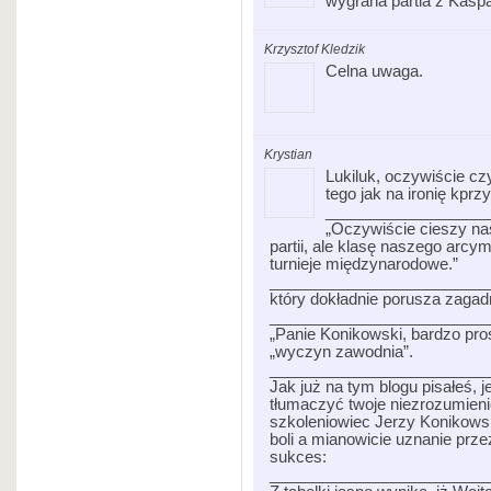
wygrana partia z Kasp
Krzysztof Kledzik
Celna uwaga.
Krystian
Lukiluk, oczywiście cz
tego jak na ironię kprz
__________________
„Oczywiście cieszy nas
partii, ale klasę naszego arc
turnieje międzynarodowe.”
_________________________
który dokładnie porusza zagadn
_________________________
„Panie Konikowski, bardzo pros
„wyczyn zawodnia”.
_________________________
Jak już na tym blogu pisałeś,
tłumaczyć twoje niezrozumieni
szkoleniowiec Jerzy Konikowski
boli a mianowicie uznanie prz
sukces:
_________________________