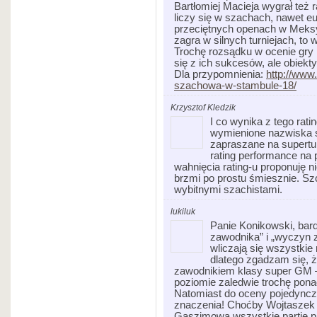
Bartłomiej Macieja wygrał też 
liczy się w szachach, nawet e
przeciętnych openach w Meksy
zagra w silnych turniejach, to
Trochę rozsądku w ocenie gr
się z ich sukcesów, ale obiek
Dla przypomnienia:
http://www
szachowa-w-stambule-18/
Krzysztof Kledzik
I co wynika z tego rat
wymienione nazwiska s
zapraszane na supertu
rating performance na 
wahnięcia rating-u proponuję 
brzmi po prostu śmiesznie. S
wybitnymi szachistami.
lukiluk
Panie Konikowski, bard
zawodnika” i „wyczyn 
wliczają się wszystkie r
dlatego zgadzam się, ż
zawodnikiem klasy super GM –
poziomie zaledwie trochę pona
Natomiast do oceny pojedynczeg
znaczenia! Choćby Wojtaszek w
Gaszimowa wszystkie partie pr