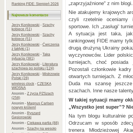
„zaprzyjaźnione” z nim blogi.
Ranking FIDE: Sierpień 2026
Nie atakujemy krajowych ar
Najnowsze komentarze
czyli rzetelnie oceniamy 
Jerzy Konikowski
-
Szachy
sportowe. Ich „zasługi’ turn
kobiece (51)
A sytuacja jest taka, ja
Jerzy Konikowski
-
Szachy
kobiece (51)
rankingowej FIDE mamy tyl
Jerzy Konikowski
-
Ćwiczenia
drugą drużyną Ukrainy poka
z taktyki (1)
wyczynowców. Lider polskic
Jerzy Konikowski
-
Taka
sytuacja (381)
turniejach, choć posiada
Jerzy Konikowski
-
Literatura
szachowa po polsku (124)
Pozostali członkowie kadry
Jerzy Konikowski
-
Mistrzowie
otwartych turniejach. Z mł
Polski (28)
Duda ma szansę jeszcze
wireless clock
-
CZESKA
WIOSNA
szachach. Inne nasze talent
Anonim
-
Z życia PZSzach
(258)
W takiej sytuacji mamy o
Anonim
-
Magnus Carlsen
„Wszystko jest super”? Nie,
nowym królem!
Anonim
-
Ryszard
Na tym blogu kulturalnie 
Gąsiorowski
Odrzucam w sposób zdecy
Anonim
-
Ciekawa partia (88)
Anonim
-
Szachy na wesoło
trenera Młodzieżowej Ak