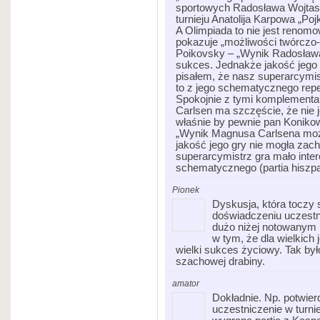
sportowych Radosława Wojtas
turnieju Anatolija Karpowa „Poj
A Olimpiada to nie jest renom
pokazuje „możliwości twórczo
Poikovsky – „Wynik Radosław
sukces. Jednakże jakość jego
pisałem, że nasz superarcymis
to z jego schematycznego repe
Spokojnie z tymi komplementa
Carlsen ma szczęście, że nie 
właśnie by pewnie pan Konik
„Wynik Magnusa Carlsena moż
jakość jego gry nie mogła zac
superarcymistrz gra mało inte
schematycznego (partia hiszpa
Pionek
Dyskusja, która toczy
doświadczeniu uczestn
dużo niżej notowanym 
w tym, że dla wielkich 
wielki sukces życiowy. Tak by
szachowej drabiny.
amator
Dokładnie. Np. potwie
uczestniczenie w turni