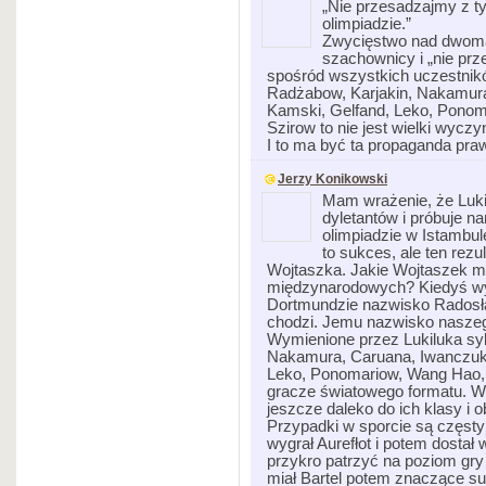
„Nie przesadzajmy z t
olimpiadzie.”
Zwycięstwo nad dwoma
szachownicy i „nie pr
spośród wszystkich uczestników
Radżabow, Karjakin, Nakamura
Kamski, Gelfand, Leko, Pono
Szirow to nie jest wielki wyczy
I to ma być ta propaganda pr
Jerzy Konikowski
Mam wrażenie, że Luk
dyletantów i próbuje 
olimpiadzie w Istambul
to sukces, ale ten rezul
Wojtaszka. Jakie Wojtaszek ma
międzynarodowych? Kiedyś wym
Dortmundzie nazwisko Radosła
chodzi. Jemu nazwisko naszego
Wymienione przez Lukiluka syl
Nakamura, Caruana, Iwanczuk,
Leko, Ponomariow, Wang Hao, 
gracze światowego formatu. W
jeszcze daleko do ich klasy i o
Przypadki w sporcie są częsty
wygrał Aurefłot i potem dostał
przykro patrzyć na poziom gry
miał Bartel potem znaczące s