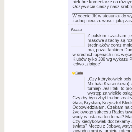
niektóre komentarze na różnyc
Oczywiście cieszy nasz srebrny 
_________________________
W ocenie JK w stosunku do wy
żadnej nieuczciwości, jaką z
Pionek
Z polskimi szachami je
masowe szachy są rozwi
średniaków coraz mniej,
ma, poza Jankiem Dudą
w średnich openach i nic więce
Klubów tylko 388 wg wykazu P
ledwo „zipiące”.
Gala
„Czy którykolwiek pols
Michała Krasenkowa) z
turniej? Jeśli tak, to p
występ za wielkie osiąg
Czyżby było zbyt trudno znaleź
Gala, Krystian, Krzysztof Kled
Odpowiedziałam. Czekam na oc
życiowego sukcesu Radosława 
wody w usta na ten temat? Mac
Czy kiedykolwiek doczekamy 
świata? Meczu z Jobavą wsty
zawodnikami w turnieju kategori