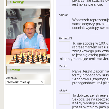
piłkarzy, ale szachistó
Autor bloga
jest jakaś paranoja.
amator
Wojtaszek reprezentuje
samo dotyczy pozostał
oceniać występy swoic
Tomasz71
Tu się zgodzę w 100% 
reprezentantem kraju i 
związkowego publiczne
to jest się osobą publi
nie przymierzając tenisista Je
Radko
Archiwa
Panie Jerzy! Zapomnia
formy propagandy sukc
Archiwa
Szachowy i „zaprzyjaź
propagandowej roli pi
lukiluk
To dobrze, że istnieje
Szkoda, że na rzecz ró
Każdy występ Polakó
jest tu określany jako