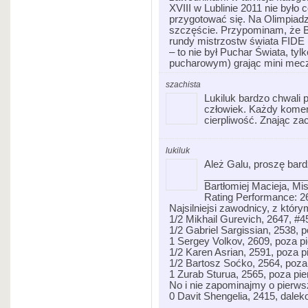
XVIII w Lublinie 2011 nie było
przygotować się. Na Olimpiadz
szczęście. Przypominam, że Ba
rundy mistrzostw świata FIDE
– to nie był Puchar Świata, t
pucharowym) grając mini mec
szachista
Lukiluk bardzo chwali 
człowiek. Każdy komen
cierpliwość. Znając za
lukiluk
Ależ Galu, proszę bard
__________________
Bartłomiej Macieja, M
Rating Performance: 2
Najsilniejsi zawodnicy, z którym
1/2 Mikhail Gurevich, 2647, #4
1/2 Gabriel Sargissian, 2538, 
1 Sergey Volkov, 2609, poza p
1/2 Karen Asrian, 2591, poza 
1/2 Bartosz Soćko, 2564, poza
1 Zurab Sturua, 2565, poza pi
No i nie zapominajmy o pierws
0 Davit Shengelia, 2415, dale
_________________________