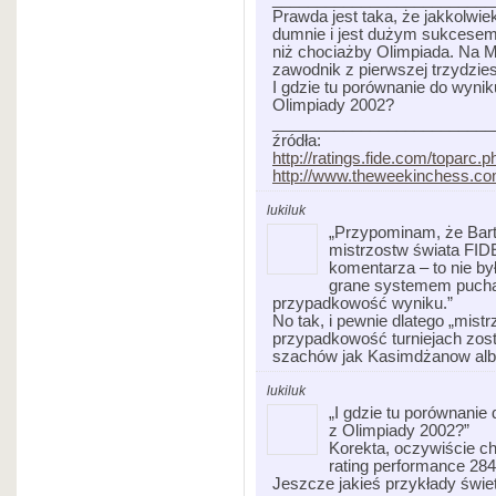
Prawda jest taka, że jakkolwie
dumnie i jest dużym sukcesem, 
niż chociażby Olimpiada. Na M
zawodnik z pierwszej trzydzies
I gdzie tu porównanie do wyni
Olimpiady 2002?
_________________________
źródła:
http://ratings.fide.com/toparc
http://www.theweekinchess.co
lukiluk
„Przypominam, że Bart
mistrzostw świata FID
komentarza – to nie by
grane systemem pucha
przypadkowość wyniku.”
No tak, i pewnie dlatego „mist
przypadkowość turniejach zos
szachów jak Kasimdżanow alb
lukiluk
„I gdzie tu porównani
z Olimpiady 2002?”
Korekta, oczywiście ch
rating performance 284
Jeszcze jakieś przykłady świ