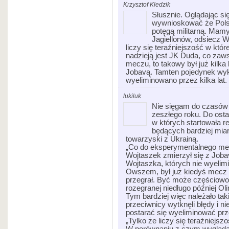
Krzysztof Kledzik
Słusznie. Oglądając si
wywnioskować że Pols
potęgą militarną. Mam
Jagiellonów, odsiecz 
liczy się teraźniejszość w kt
nadzieją jest JK Duda, co za
meczu, to takowy był już kilka
Jobavą. Tamten pojedynek wyka
wyeliminowano przez kilka lat.
lukiluk
Nie sięgam do czasów 
zeszłego roku. Do ost
w których startowała r
będących bardziej mia
towarzyski z Ukrainą.
„Co do eksperymentalnego mecz
Wojtaszek zmierzył się z Joba
Wojtaszka, których nie wyelimi
Owszem, był już kiedyś mecz 
przegrał. Być może częściowo 
rozegranej niedługo później Oli
Tym bardziej więc należało ta
przeciwnicy wytknęli błędy i ni
postarać się wyeliminować prz
„Tylko że liczy się teraźniejs
W porównaniu z czym wygląda