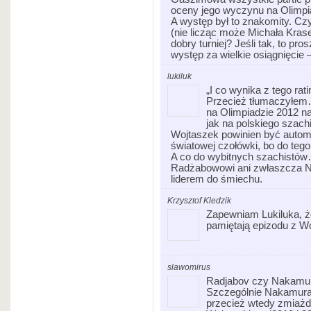
oceny jego wyczynu na Olimpi
A występ był to znakomity. Cz
(nie licząc może Michała Kras
dobry turniej? Jeśli tak, to pro
występ za wielkie osiągnięcie 
lukiluk
„I co wynika z tego ra
Przecież tłumaczyłem
na Olimpiadzie 2012 na
jak na polskiego szach
Wojtaszek powinien być automa
światowej czołówki, bo do tego
A co do wybitnych szachistów
Radżabowowi ani zwłaszcza N
liderem do śmiechu.
Krzysztof Kledzik
Zapewniam Lukiluka, 
pamiętają epizodu z W
slawomirus
Radjabov czy Nakamura
Szczególnie Nakamura, 
przecież wtedy zmiażdż