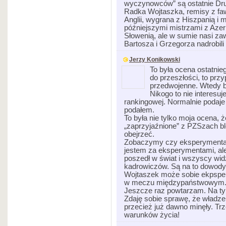
wyczynowców” są ostatnie Dru
Radka Wojtaszka, remisy z fa
Anglii, wygrana z Hiszpanią i 
późniejszymi mistrzami z Aze
Słowenią, ale w sumie nasi za
Bartosza i Grzegorza nadrobili
Jerzy Konikowski
To była ocena ostatni
do przeszłości, to pr
przedwojenne. Wtedy b
Nikogo to nie interesuje
rankingowej. Normalnie podaje 
podałem.
To była nie tylko moja ocena, ż
„zaprzyjaźnione” z PZSzach blo
obejrzeć.
Zobaczymy czy eksperymental
jestem za eksperymentami, al
poszedł w świat i wszyscy wid
kadrowiczów. Są na to dowody, 
Wojtaszek może sobie ekpsper
w meczu międzypaństwowym
Jeszcze raz powtarzam. Na t
Zdaję sobie sprawę, że władze
przecież już dawno minęły. T
warunków życia!