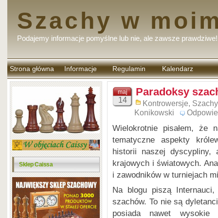
Szachy w moim
Podajemy informacje pomyślne lub nie, ale zawsze prawdziwe!
Strona główna
Informacje
Regulamin
Kalendarz
komentarzy
Paradoksy szac
maj
14
Kontrowersje
,
Szachy
Konikowski
Odpowie
Wielokrotnie pisałem, że
tematyczne aspekty króle
historii naszej dyscypliny
krajowych i światowych. An
Sklep Caissa
i zawodników w turniejach m
Na blogu piszą Internauci
szachów. To nie są dyletanci
posiada nawet wysokie 