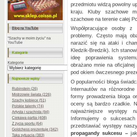
przedmiotu widzą powolny 
kraju. Kluby szachowe m
szachowe na terenie całej Po
Współpracujące osoby z 
Blog na YouTube
problemy. Często mają ob
"Szachy w moim życiu" na
narazić się na ataki i cha
YouTube
Kledzik-Bredzik). Ich stanow
Kategorie
ideę poprawienia system
Kategorie
obrażano mnie na oficjalne
pod okiem ówczesnego prez
Najnowsze wpisy
O popularności bloga świadcz
Internautów na różnorodne 
Rubinstein (26)
Mistrzowie świata (226)
formy prowadzenia bloga o
Szachy kobiece (51)
oceny są bardzo rzadkie. 
Polskie talenty (74)
najważniejsze występy n
Artysta i szachista (94)
Informujemy o sukcesach 
Ciekawa partia (408)
Z życia sportu (64)
przedstawiać występy naszy
Goldchess prezentuje (342)
propagandy sukcesu –
ja
Taka sytuacja (383)