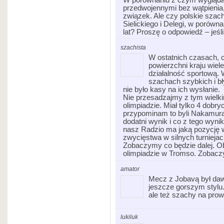
przedwojennymi bez wątpienia, 
związek. Ale czy polskie szac
Sielickiego i Delegi, w porówna
lat? Proszę o odpowiedź – jeś
szachista
W ostatnich czasach, c
powierzchni kraju wiel
działalność sportową.
szachach szybkich i bł
nie było kasy na ich wysłanie.
Nie przesadzajmy z tym wielk
olimpiadzie. Miał tylko 4 dobry
przypominam to byli Nakamura,
dodatni wynik i co z tego wyni
nasz Radzio ma jaką pozycję w 
zwycięstwa w silnych turniejac
Zobaczymy co będzie dalej. Ob
olimpiadzie w Tromso. Zobaczy
amator
Mecz z Jobavą był daw
jeszcze gorszym stylu.
ale też szachy na prowi
lukiluk