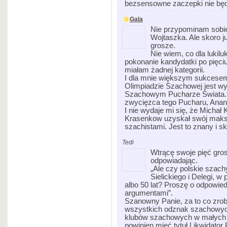
bezsensowne zaczepki nie bę
Gala
Nie przypominam sobie
Wojtaszka. Ale skoro j
grosze.
Nie wiem, co dla lukil
pokonanie kandydatki po pięci
miałam żadnej kategorii.
I dla mnie większym sukcesem
Olimpiadzie Szachowej jest wy
Szachowym Pucharze Świata. B
zwycięzca tego Pucharu, Anan
I nie wydaje mi się, że Micha
Krasenkow uzyskał swój maks
szachistami. Jest to znany i s
Tedi
Wtrącę swoje pięć gros
odpowiadając.
„Ale czy polskie szach
Sielickiego i Delegi, w
albo 50 lat? Proszę o odpowied
argumentami”.
Szanowny Panie, za to co zrobi
wszystkich odznak szachowych.
klubów szachowych w małych m
powinien mieć tytuł Likwidato