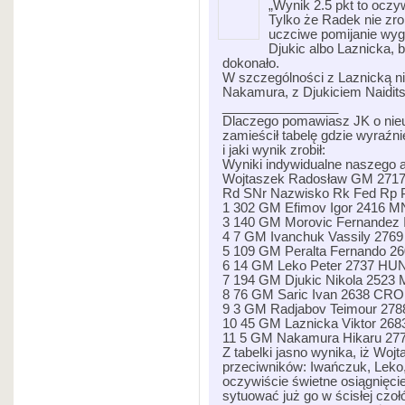
„Wynik 2.5 pkt to oczy
Tylko że Radek nie zrob
uczciwe pomijanie wyg
Djukic albo Laznicka, 
dokonało.
W szczególności z Laznicką ni
Nakamura, z Djukiciem Naidits
________________
Dlaczego pomawiasz JK o nieu
zamieścił tabelę gdzie wyraźni
i jaki wynik zrobił:
Wyniki indywidualne naszego a
Wojtaszek Radosław GM 2717
Rd SNr Nazwisko Rk Fed Rp 
1 302 GM Efimov Igor 2416 MN
3 140 GM Morovic Fernandez I
4 7 GM Ivanchuk Vassily 2769
5 109 GM Peralta Fernando 2
6 14 GM Leko Peter 2737 HUN
7 194 GM Djukic Nikola 2523 
8 76 GM Saric Ivan 2638 CRO 
9 3 GM Radjabov Teimour 2788
10 45 GM Laznicka Viktor 268
11 5 GM Nakamura Hikaru 277
Z tabelki jasno wynika, iż Wojt
przeciwników: Iwańczuk, Leko,
oczywiście świetne osiągnięc
sytuować już go w ścisłej czoł