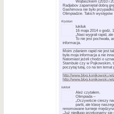
Wojtaszkiem (2010 i 20
Radjabov zapamiętał dobrą gr
Gashimova nie było przypadko
Olimpiadzie. Takich występów 
Krystian
lukiluk
16 maja 2014 o godz. 
„Nasi wygrali rapid, ale
To nie jest pochwała, a
informacja.
_________________________
Moim zdaniem rapid nie jest t
była moja informacja a nie inna
Natomiast jeżeli chodzi o uzn
Stambule czy w Pojkowskim, t
poczytaj tutaj, co na ten tema
_________________________
http://www.blog.konikowski.n
http://www.blog.konikowski.ne
lukiluk
Ależ czytałem.
Olimpiada –
„Oczywiście cieszy nas
partii, ale klasę nasze
renomowane turnieje międzyn
„Już niedługo przekonamy się 