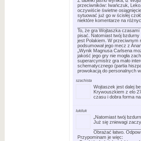
Z tabelki jasno wynika, iż Wojt
przeciwników: Iwańczuk, Leko,
oczywiście świetne osiągnięc
sytuować już go w ścisłej czoł
niektóre komentarze na różnyc
_________________________
To, że gra Wojtaszka czasam
pisać. Natomiast twój bzdurny
jest Polakiem. W przeciwnym r
podsumował jego mecz z Ana
„Wynik Magnusa Carlsena moż
jakość jego gry nie mogła zac
superarcymistrz gra mało inte
schematycznego (partia hiszpa
prowokacją do personalnych w
szachista
Wojtaszek jest dalej be
Krywouszkiem z elo 270
czasu i dobra forma na
lukiluk
„Natomiast twój bzdur
Już się zniewagi zaczy
__________________
Obrażać łatwo. Odpowie
Przypominam je więc: