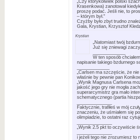
„Czy którykolwiek polski szac
Krasenkowa) zanotował kiedykol
proszę podać. Jeśli nie, to pr
– którym był.”
Czyżby było zbyt trudno znaleź
Gala, Krystian, Krzysztof Kled
Krystian
„Natomiast twój bzdur
Już się zniewagi zaczy
_____________
W ten sposób chciałem
napisanie takiego bzdurnego s
_____________
„Carlsen ma szczęście, że nie
właśnie by pewnie pan Konik
„Wynik Magnusa Carlsena moż
jakość jego gry nie mogła zac
superarcymistrz gra mało inte
schematycznego (partia hiszpa
______________
Faktycznie, trafiłeś w mój cz
znaczeniu, że uśmiałem się p
olimpiadzie, to ostatni raz cytu
______________
„Wynik 2.5 pkt to oczywiście ś
______________
i jeżeli tego nie zrozumiesz to