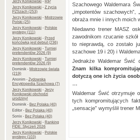
Jerzy Konikowski
-
RIP
Szachowego Waldemara Świc
Jerzy Konikowski
-
Z życia
„impotentów szachowych”, „t
PZSzach (253)
Jerzy Konikowski
-
Mistrzowie
obraża mnie i innych moich
Polski (25)
Jerzy Konikowski
-
Polskie
Niedawno trener MASZ osk
występy (111)
zawodnikom rzucanie szkół 
Jerzy Konikowski
-
Przed
końcówką jest debiut (236)
to nieprawdą, co zostało 
Jerzy Konikowski
-
Turniej
szachowe 19 i 20) i Waldema
pretendentów 2026 (9)
Jerzy Konikowski
-
Turniej
Jednakże Waldemar Świć da
pretendentów 2026 (9)
Znam kilka kompromitują
Dominik
-
Mistrzowie świata
(219)
dotyczą one ich życia oso
Anonim
-
Żydowska
…
Encyklopedia Szachowa (7)
Jerzy Konikowski
-
Jerzy
Waldemar Świć otrzymuje 
Konikowski obchodzi
urodziny!
tych kompromitujących fak
Dominik
-
Bez Polaka (40)
„sensacje” wymyślił trener 
Editor
-
Bez Polaka (40)
Sonix
-
Bez Polaka (40)
Jerzy Konikowski
-
Ranking
FIDE: Styczeń 2026
Jerzy Konikowski
-
Polskie
występy (103)