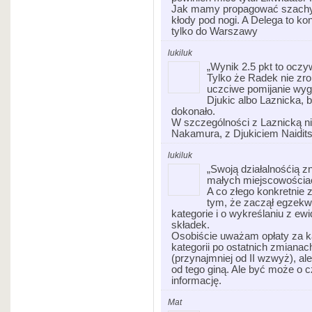
Jak mamy propagować szachy,
kłody pod nogi. A Delega to ko
tylko do Warszawy
lukiluk
„Wynik 2.5 pkt to oczy
Tylko że Radek nie zrob
uczciwe pomijanie wyg
Djukic albo Laznicka, 
dokonało.
W szczególności z Laznicką ni
Nakamura, z Djukiciem Naidits
lukiluk
„Swoją działalnośćią 
małych miejscowościa
A co złego konkretnie z
tym, że zaczął egzekw
kategorie i o wykreślaniu z ewi
składek.
Osobiście uważam opłaty za k
kategorii po ostatnich zmiana
(przynajmniej od II wzwyż), al
od tego giną. Ale być może o 
informację.
Mat