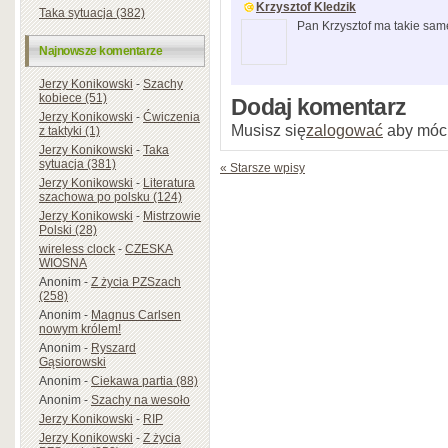
Krzysztof Kledzik
Taka sytuacja (382)
Pan Krzysztof ma takie sam
Najnowsze komentarze
Jerzy Konikowski
-
Szachy
kobiece (51)
Dodaj komentarz
Jerzy Konikowski
-
Ćwiczenia
Musisz się
zalogować
aby móc
z taktyki (1)
Jerzy Konikowski
-
Taka
sytuacja (381)
« Starsze wpisy
Jerzy Konikowski
-
Literatura
szachowa po polsku (124)
Jerzy Konikowski
-
Mistrzowie
Polski (28)
wireless clock
-
CZESKA
WIOSNA
Anonim
-
Z życia PZSzach
(258)
Anonim
-
Magnus Carlsen
nowym królem!
Anonim
-
Ryszard
Gąsiorowski
Anonim
-
Ciekawa partia (88)
Anonim
-
Szachy na wesoło
Jerzy Konikowski
-
RIP
Jerzy Konikowski
-
Z życia