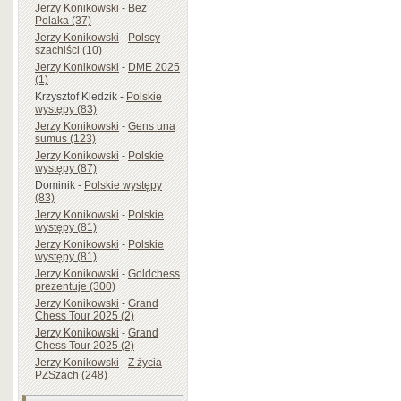
Jerzy Konikowski
-
Bez
Polaka (37)
Jerzy Konikowski
-
Polscy
szachiści (10)
Jerzy Konikowski
-
DME 2025
(1)
Krzysztof Kledzik
-
Polskie
występy (83)
Jerzy Konikowski
-
Gens una
sumus (123)
Jerzy Konikowski
-
Polskie
występy (87)
Dominik
-
Polskie występy
(83)
Jerzy Konikowski
-
Polskie
występy (81)
Jerzy Konikowski
-
Polskie
występy (81)
Jerzy Konikowski
-
Goldchess
prezentuje (300)
Jerzy Konikowski
-
Grand
Chess Tour 2025 (2)
Jerzy Konikowski
-
Grand
Chess Tour 2025 (2)
Jerzy Konikowski
-
Z życia
PZSzach (248)