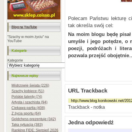
Polecam Państwu lekturę 
tak określa swój cel:
Blog na YouTube
Na moim blogu będę pisał 
"Szachy w moim życiu" na
umyśle i jego potędze, o 
YouTube
poezji, podróżach i lite
Kategorie
pozwala przejść obojętnie
Kategorie
Najnowsze wpisy
Mistrzowie świata (226)
URL Trackback
Szachy kobiece (51)
Polskie talenty (74)
Artysta i szachista (94)
Trackback - notka
Ciekawa partia (408)
Z życia sportu (64)
Goldchess prezentuje (342)
Jedna odpowiedź
Taka sytuacja (383)
Ranking FIDE: Sierpień 2026