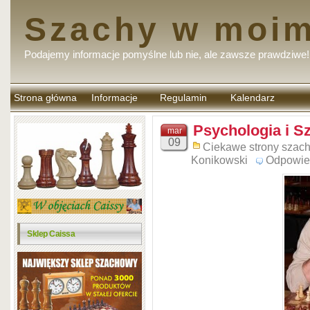
Szachy w moim
Podajemy informacje pomyślne lub nie, ale zawsze prawdziwe!
Strona główna
Informacje
Regulamin
Kalendarz
komentarzy
Psychologia i S
mar
09
Ciekawe strony szac
Konikowski
Odpowie
Sklep Caissa