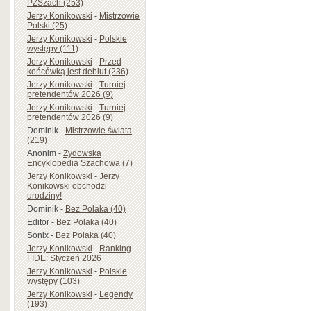
PZSzach (253)
Jerzy Konikowski
-
Mistrzowie
Polski (25)
Jerzy Konikowski
-
Polskie
występy (111)
Jerzy Konikowski
-
Przed
końcówką jest debiut (236)
Jerzy Konikowski
-
Turniej
pretendentów 2026 (9)
Jerzy Konikowski
-
Turniej
pretendentów 2026 (9)
Dominik
-
Mistrzowie świata
(219)
Anonim
-
Żydowska
Encyklopedia Szachowa (7)
Jerzy Konikowski
-
Jerzy
Konikowski obchodzi
urodziny!
Dominik
-
Bez Polaka (40)
Editor
-
Bez Polaka (40)
Sonix
-
Bez Polaka (40)
Jerzy Konikowski
-
Ranking
FIDE: Styczeń 2026
Jerzy Konikowski
-
Polskie
występy (103)
Jerzy Konikowski
-
Legendy
(193)