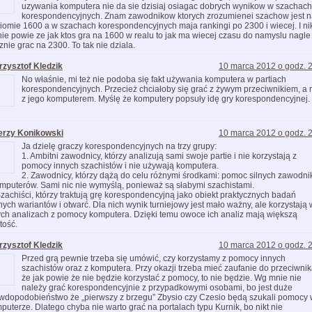
uzywania komputera nie da sie dzisiaj osiagac dobrych wynikow w szachach
korespondencyjnych. Znam zawodnikow ktorych zrozumienei szachow jest 
iomie 1600 a w szachach korespondencyjnych maja rankingi po 2300 i wiecej. I ni
nie powie ze jak ktos gra na 1600 w realu to jak ma wiecej czasu do namyslu nagle
znie grac na 2300. To tak nie dziala.
rzysztof Kledzik
10 marca 2012 o godz. 
No właśnie, mi też nie podoba się fakt używania komputera w partiach
korespondencyjnych. Przecież chciałoby się grać z żywym przeciwnikiem, a 
z jego komputerem. Myślę że komputery popsuły idę gry korespondencyjnej.
erzy Konikowski
10 marca 2012 o godz. 
Ja dzielę graczy korespondencyjnych na trzy grupy:
1. Ambitni zawodnicy, którzy analizują sami swoje partie i nie korzystają z
pomocy innych szachistów i nie używają komputera.
2. Zawodnicy, którzy dążą do celu różnymi środkami: pomoc silnych zawodn
omputerów. Sami nic nie wymyślą, ponieważ są słabymi szachistami.
Szachiści, którzy traktują grę korespondencyjną jako obiekt praktycznych badań
nych wariantów i otwarć. Dla nich wynik turniejowy jest mało ważny, ale korzystają 
ch analizach z pomocy komputera. Dzięki temu owoce ich analiz mają większą
tość.
rzysztof Kledzik
10 marca 2012 o godz. 
Przed grą pewnie trzeba się umówić, czy korzystamy z pomocy innych
szachistów oraz z komputera. Przy okazji trzeba mieć zaufanie do przeciwnik
że jak powie że nie będzie korzystać z pomocy, to nie będzie. Wg mnie nie
należy grać korespondencyjnie z przypadkowymi osobami, bo jest duże
wdopodobieństwo że „pierwszy z brzegu” Zbysio czy Czesio będą szukali pomocy
puterze. Dlatego chyba nie warto grać na portalach typu Kurnik, bo nikt nie