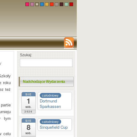
Szukaj:
y
Szkoły
Nadchodzące Wydarzenia
e roku
ez też
SIE
całodniowy
1
Dortmund
partie
Sparkassen
sob.
nieju
2026
y tym
SIE
całodniowy
8
Sinquefield Cup
sob.
w celu