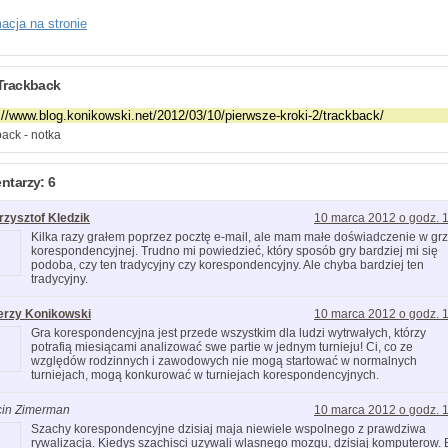
acja na stronie
Trackback
ack - notka
tarzy: 6
rzysztof Kledzik
10 marca 2012 o godz. 
Kilka razy grałem poprzez pocztę e-mail, ale mam małe doświadczenie w gr
korespondencyjnej. Trudno mi powiedzieć, który sposób gry bardziej mi się
podoba, czy ten tradycyjny czy korespondencyjny. Ale chyba bardziej ten
tradycyjny.
erzy Konikowski
10 marca 2012 o godz. 
Gra korespondencyjna jest przede wszystkim dla ludzi wytrwałych, którzy
potrafią miesiącami analizować swe partie w jednym turnieju! Ci, co ze
względów rodzinnych i zawodowych nie mogą startować w normalnych
turniejach, mogą konkurować w turniejach korespondencyjnych.
cin Zimerman
10 marca 2012 o godz. 
Szachy korespondencyjne dzisiaj maja niewiele wspolnego z prawdziwa
rywalizacja. Kiedys szachisci uzywali wlasnego mozgu, dzisiaj komputerow.