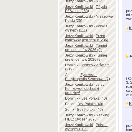
Jerzy Konikowski
-
RIP
Jerzy Konikowski
-
Z życia
poz
PZSzach (253)
mi 
Jerzy Konikowski
-
Mistrzowie
zac
Polski (25)
Jerzy Konikowski
-
Polskie
K
występy (111)
Jerzy Konikowski
-
Przed
końcówką jest debiut (236)
Jerzy Konikowski
-
Turniej
pretendentów 2026 (9)
Jerzy Konikowski
-
Turniej
J
pretendentów 2026 (9)
Dominik
-
Mistrzowie świata
(219)
Anonim
-
Żydowska
i k
Encyklopedia Szachowa (7)
3. 
Jerzy Konikowski
-
Jerzy
róż
Konikowski obchodzi
swy
urodziny!
war
Dominik
-
Bez Polaka (40)
K
Editor
-
Bez Polaka (40)
Sonix
-
Bez Polaka (40)
Jerzy Konikowski
-
Ranking
FIDE: Styczeń 2026
Jerzy Konikowski
-
Polskie
pra
występy (103)
kom