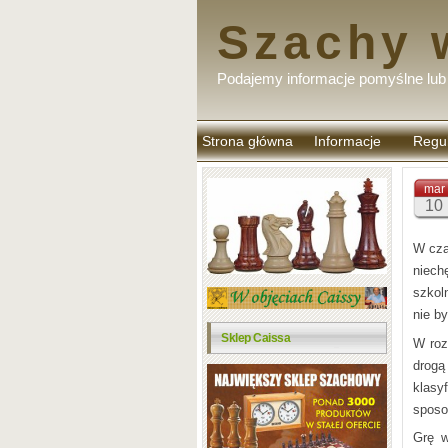
Szachy 
Podajemy informacje pomyślne lub 
Strona główna
Informacje
Regu
komen
mar
10
W cza
niech
szkol
nie by
Sklep Caissa
W roz
drog
klas
sposo
Grę w