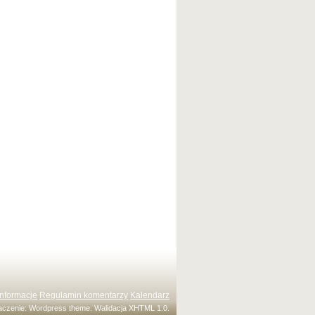
Informacje
Regulamin komentarzy
Kalendarz
maczenie:
Wordpress theme
. Walidacja
XHTML 1.0
.