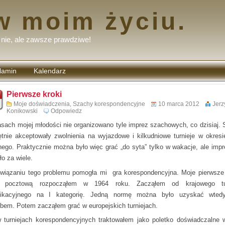
w moim życiu.
nie, ale zawsze prawdziwe!
lamin
Kalendarz
tarzy
Pierwsze kroki
Moje doświadczenia
,
Szachy korespondencyjne
10 marca 2012
Jerz
Konikowski
Odpowiedz
sach mojej młodości nie organizowano tyle imprez szachowych, co dzisiaj. 
ętnie akceptowały zwolnienia na wyjazdowe i kilkudniowe turnieje w okresi
nego. Praktycznie można było więc grać „do syta” tylko w wakacje, ale impr
ło za wiele.
wiązaniu tego problemu pomogła mi gra korespondencyjna. Moje pierwsze 
ą pocztową rozpocząłem w 1964 roku. Zacząłem od krajowego tur
yfikacyjnego na I kategorię. Jedną normę można było uzyskać wted
bem. Potem zacząłem grać w europejskich turniejach.
 turniejach korespondencyjnych traktowałem jako poletko doświadczalne 