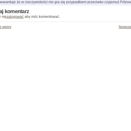
warantuje że w rzeczywistości nie gra się przypadkiem przeciwko czyjemuś Fritzow
aj komentarz
 się
zalogować
aby móc komentować.
e wpisy
Nowsze