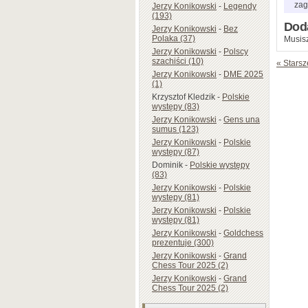
zag
Jerzy Konikowski
-
Legendy
(193)
Dod
Jerzy Konikowski
-
Bez
Polaka (37)
Musisz
Jerzy Konikowski
-
Polscy
szachiści (10)
« Starsz
Jerzy Konikowski
-
DME 2025
(1)
Krzysztof Kledzik
-
Polskie
występy (83)
Jerzy Konikowski
-
Gens una
sumus (123)
Jerzy Konikowski
-
Polskie
występy (87)
Dominik
-
Polskie występy
(83)
Jerzy Konikowski
-
Polskie
występy (81)
Jerzy Konikowski
-
Polskie
występy (81)
Jerzy Konikowski
-
Goldchess
prezentuje (300)
Jerzy Konikowski
-
Grand
Chess Tour 2025 (2)
Jerzy Konikowski
-
Grand
Chess Tour 2025 (2)