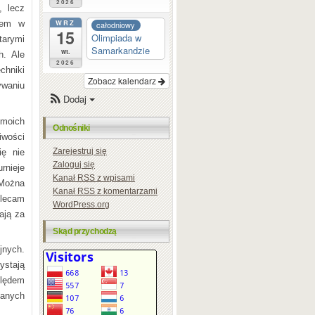
2026
, lecz
WRZ
ałem w
całodniowy
15
Olimpiada w
tarymi
Samarkandzie
wt.
h. Ale
2026
chniki
Zobacz kalendarz
ywaniu
Dodaj
moich
Odnośniki
iwości
Zarejestruj się
ię nie
Zaloguj się
nieje
Kanał
RSS
z wpisami
 Można
Kanał
RSS
z komentarzami
olecam
WordPress.org
ają za
Skąd przychodzą
jnych.
ystają
ględem
nanych