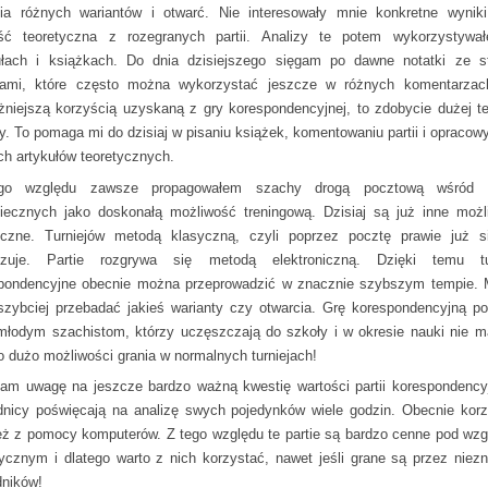
ia różnych wariantów i otwarć. Nie interesowały mnie konkretne wyniki
ść teoretyczna z rozegranych partii. Analizy te potem wykorzystyw
ułach i książkach. Do dnia dzisiejszego sięgam po dawne notatki ze s
zami, które często można wykorzystać jeszcze w różnych komentarzac
żniejszą korzyścią uzyskaną z gry korespondencyjnej, to zdobycie dużej te
zy. To pomaga mi do dzisiaj w pisaniu książek, komentowaniu partii i opracow
ch artykułów teoretycznych.
go względu zawsze propagowałem szachy drogą pocztową wśród 
iecznych jako doskonałą możliwość treningową. Dzisiaj są już inne możl
iczne. Turniejów metodą klasyczną, czyli poprzez pocztę prawie już s
izuje. Partie rozgrywa się metodą elektroniczną. Dzięki temu tur
pondencyjne obecnie można przeprowadzić w znacznie szybszym tempie.
szybciej przebadać jakieś warianty czy otwarcia. Grę korespondencyjną p
młodym szachistom, którzy uczęszczają do szkoły i w okresie nauki nie m
o dużo możliwości grania w normalnych turniejach!
am uwagę na jeszcze bardzo ważną kwestię wartości partii korespondency
nicy poświęcają na analizę swych pojedynków wiele godzin. Obecnie korz
eż z pomocy komputerów. Z tego względu te partie są bardzo cenne pod wz
tycznym i dlatego warto z nich korzystać, nawet jeśli grane są przez niez
ników!