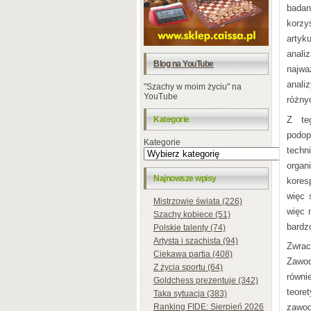
badan
korzy
artyk
anali
Blog na YouTube
najwa
anali
"Szachy w moim życiu" na
YouTube
różny
Z te
Kategorie
podop
Kategorie
techn
organ
Najnowsze wpisy
kores
więc 
Mistrzowie świata (226)
więc 
Szachy kobiece (51)
bardz
Polskie talenty (74)
Artysta i szachista (94)
Zwrac
Ciekawa partia (408)
Zawod
Z życia sportu (64)
równi
Goldchess prezentuje (342)
teore
Taka sytuacja (383)
Ranking FIDE: Sierpień 2026
zawod