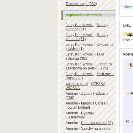
Taka sytuacja (382)
Inform
Najnowsze komentarze
URL 
Jerzy Konikowski
-
Szachy
kobiece (51)
Jerzy Konikowski
-
Szachy
kobiece (51)
Trackb
Jerzy Konikowski
-
Ćwiczenia
z taktyki (1)
Komen
Jerzy Konikowski
-
Taka
sytuacja (381)
Jerzy Konikowski
-
Literatura
K
szachowa po polsku (124)
Jerzy Konikowski
-
Mistrzowie
Polski (28)
wireless clock
-
CZESKA
WIOSNA
J
Anonim
-
Z życia PZSzach
(258)
Anonim
-
Magnus Carlsen
nowym królem!
Anonim
-
Ryszard
Gąsiorowski
Mar
Anonim
-
Ciekawa partia (88)
Anonim
-
Szachy na wesoło