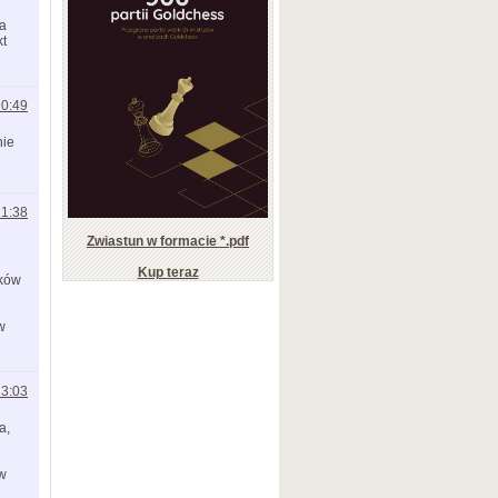
na
kt
20:49
nie
21:38
Zwiastun w formacie *.pdf
Kup teraz
ików
w
23:03
a,
 w