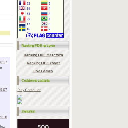
Ranking FIDE na żywo
Ranking FIDE mężczyzn
18:17
Ranking FIDE kobiet
ze
Live Games
Codzienne zadania
19:07
Play Computer
Zwiastun
19:18
 Bez