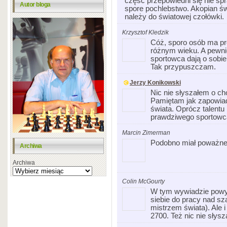
część przepowiedni się nie spra
Autor bloga
spore pochlebstwo. Akopian świ
należy do światowej czołówki.
Krzysztof Kledzik
Cóż, sporo osób ma pr
różnym wieku. A pewnie
sportowca dają o sobie 
Tak przypuszczam.
Jerzy Konikowski
Nic nie słyszałem o ch
Pamiętam jak zapowia
świata. Oprócz talentu
prawdziwego sportowc
Marcin Zimerman
Podobno miał poważne
Archiwa
Archiwa
Colin McGourty
W tym wywiadzie powy
siebie do pracy nad sz
mistrzem świata). Ale i
2700. Też nic nie słys