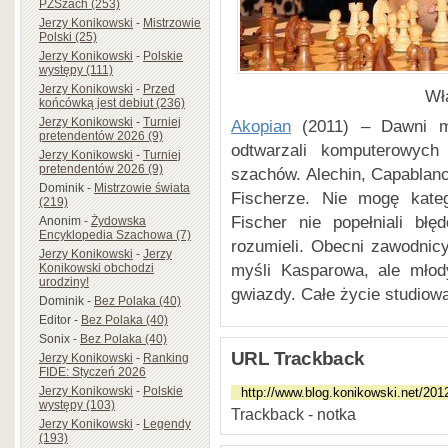
PZSzach (253)
Jerzy Konikowski
-
Mistrzowie
Polski (25)
Jerzy Konikowski
-
Polskie
występy (111)
Jerzy Konikowski
-
Przed
Wł
końcówką jest debiut (236)
Jerzy Konikowski
-
Turniej
Akopian
(2011) – Dawni mis
pretendentów 2026 (9)
odtwarzali komputerowych 
Jerzy Konikowski
-
Turniej
pretendentów 2026 (9)
szachów. Alechin, Capablanc
Dominik
-
Mistrzowie świata
Fischerze. Nie mogę kateg
(219)
Fischer nie popełniali błę
Anonim
-
Żydowska
Encyklopedia Szachowa (7)
rozumieli. Obecni zawodnic
Jerzy Konikowski
-
Jerzy
myśli Kasparowa, ale młod
Konikowski obchodzi
urodziny!
gwiazdy. Całe życie studiowa
Dominik
-
Bez Polaka (40)
Editor
-
Bez Polaka (40)
Sonix
-
Bez Polaka (40)
URL Trackback
Jerzy Konikowski
-
Ranking
FIDE: Styczeń 2026
Jerzy Konikowski
-
Polskie
występy (103)
Trackback - notka
Jerzy Konikowski
-
Legendy
(193)