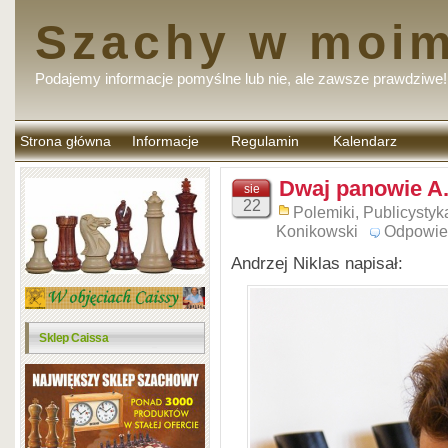
Szachy w moim
Podajemy informacje pomyślne lub nie, ale zawsze prawdziwe!
Strona główna
Informacje
Regulamin
Kalendarz
komentarzy
Dwaj panowie A
sie
22
Polemiki
,
Publicystyk
Konikowski
Odpowie
Andrzej Niklas napisał:
Sklep Caissa