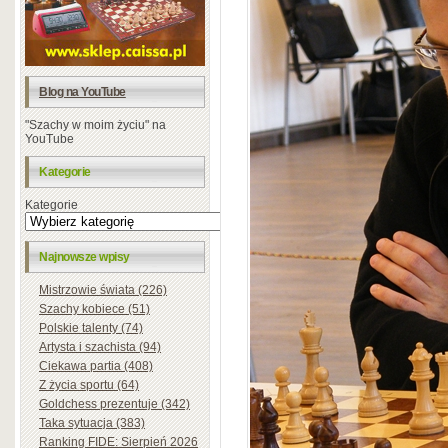
Blog na YouTube
"Szachy w moim życiu" na
YouTube
Kategorie
Kategorie
Najnowsze wpisy
Mistrzowie świata (226)
Szachy kobiece (51)
Polskie talenty (74)
Artysta i szachista (94)
Ciekawa partia (408)
Z życia sportu (64)
Goldchess prezentuje (342)
Taka sytuacja (383)
Ranking FIDE: Sierpień 2026