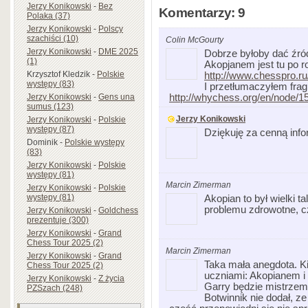
Jerzy Konikowski
-
Bez
Komentarzy: 9
Polaka (37)
Jerzy Konikowski
-
Polscy
szachiści (10)
Colin McGourty
Jerzy Konikowski
-
DME 2025
Dobrze byłoby dać źró
(1)
Akopjanem jest tu po r
Krzysztof Kledzik
-
Polskie
http://www.chesspro.ru
występy (83)
I przetłumaczyłem frag
Jerzy Konikowski
-
Gens una
http://whychess.org/en/node/1
sumus (123)
Jerzy Konikowski
Jerzy Konikowski
-
Polskie
występy (87)
Dziękuję za cenną info
Dominik
-
Polskie występy
(83)
Jerzy Konikowski
-
Polskie
występy (81)
Marcin Zimerman
Jerzy Konikowski
-
Polskie
występy (81)
Akopian to był wielki t
problemu zdrowotne, c
Jerzy Konikowski
-
Goldchess
prezentuje (300)
Jerzy Konikowski
-
Grand
Chess Tour 2025 (2)
Marcin Zimerman
Jerzy Konikowski
-
Grand
Taka mała anegdota. Ki
Chess Tour 2025 (2)
uczniami: Akopianem i 
Jerzy Konikowski
-
Z życia
Garry będzie mistrzem
PZSzach (248)
Botwinnik nie dodał, z