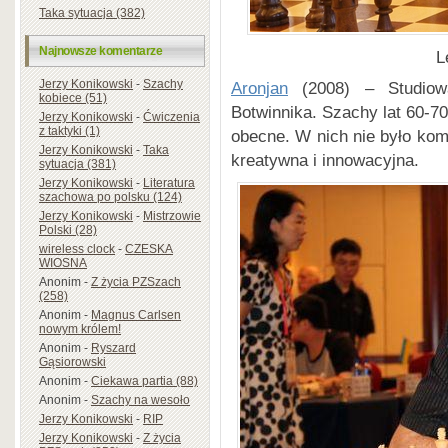
Taka sytuacja (382)
Najnowsze komentarze
L
Jerzy Konikowski
-
Szachy
Aronjan
(2008) – Studiowa
kobiece (51)
Botwinnika. Szachy lat 60-70
Jerzy Konikowski
-
Ćwiczenia
z taktyki (1)
obecne. W nich nie było komp
Jerzy Konikowski
-
Taka
kreatywna i innowacyjna.
sytuacja (381)
Jerzy Konikowski
-
Literatura
szachowa po polsku (124)
Jerzy Konikowski
-
Mistrzowie
Polski (28)
wireless clock
-
CZESKA
WIOSNA
Anonim
-
Z życia PZSzach
(258)
Anonim
-
Magnus Carlsen
nowym królem!
Anonim
-
Ryszard
Gąsiorowski
Anonim
-
Ciekawa partia (88)
Anonim
-
Szachy na wesoło
Jerzy Konikowski
-
RIP
Jerzy Konikowski
-
Z życia