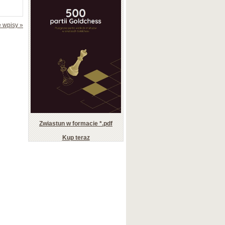
 wpisy »
Zwiastun w formacie *.pdf
Kup teraz