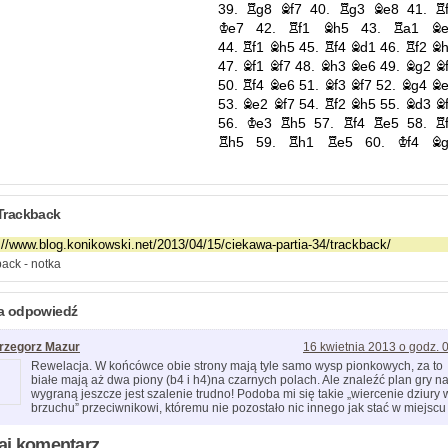
Trackback
ack - notka
a odpowiedź
rzegorz Mazur
16 kwietnia 2013 o godz. 
Rewelacja. W końcówce obie strony mają tyle samo wysp pionkowych, za to
białe mają aż dwa piony (b4 i h4)na czarnych polach. Ale znaleźć plan gry n
wygraną jeszcze jest szalenie trudno! Podoba mi się takie „wiercenie dziury 
brzuchu” przeciwnikowi, któremu nie pozostało nic innego jak stać w miejscu
aj komentarz