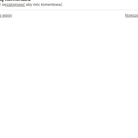
 się
zalogować
aby móc komentować.
e wpisy
Nowsze