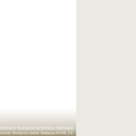
Informacje
Regulamin komentarzy
Kalendarz
maczenie:
Wordpress theme
. Walidacja
XHTML 1.0
.