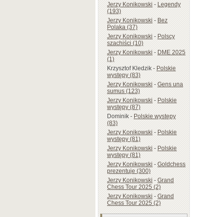
Jerzy Konikowski
-
Legendy
(193)
Jerzy Konikowski
-
Bez
Polaka (37)
Jerzy Konikowski
-
Polscy
szachiści (10)
Jerzy Konikowski
-
DME 2025
(1)
Krzysztof Kledzik
-
Polskie
występy (83)
Jerzy Konikowski
-
Gens una
sumus (123)
Jerzy Konikowski
-
Polskie
występy (87)
Dominik
-
Polskie występy
(83)
Jerzy Konikowski
-
Polskie
występy (81)
Jerzy Konikowski
-
Polskie
występy (81)
Jerzy Konikowski
-
Goldchess
prezentuje (300)
Jerzy Konikowski
-
Grand
Chess Tour 2025 (2)
Jerzy Konikowski
-
Grand
Chess Tour 2025 (2)