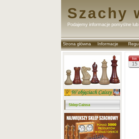
Szachy 
Podajemy informacje pomyślne lub 
Strona główna
Informacje
Regu
komen
kw.
15
Sklep Caissa