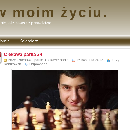
w moim życiu.
nie, ale zawsze prawdziwe!
lamin
Kalendarz
tarzy
Ciekawa partia 34
Bazy szachowe, partie
,
Ciekawe partie
15 kwietnia 2013
Jerzy
Konikowski
Odpowiedz