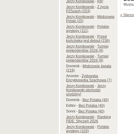
Jerzy Konikowski
-
RIP
Musisz
Jerzy Konikowski
-
Z życia
PZSzach (253)
« Starsz
Jerzy Konikowski
-
Mistrzowie
Polski (25)
Jerzy Konikowski
-
Polskie
występy (111)
Jerzy Konikowski
-
Przed
końcówką jest debiut (236)
Jerzy Konikowski
-
Turniej
pretendentów 2026 (9)
Jerzy Konikowski
-
Turniej
pretendentów 2026 (9)
Dominik
-
Mistrzowie świata
(219)
Anonim
-
Żydowska
Encyklopedia Szachowa (7)
Jerzy Konikowski
-
Jerzy
Konikowski obchodzi
urodziny!
Dominik
-
Bez Polaka (40)
Editor
-
Bez Polaka (40)
Sonix
-
Bez Polaka (40)
Jerzy Konikowski
-
Ranking
FIDE: Styczeń 2026
Jerzy Konikowski
-
Polskie
występy (103)