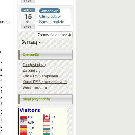
2026
WRZ
całodniowy
15
Olimpiada w
Samarkandzie
ariusz
wt.
2026
Zobacz kalendarz
Dodaj
Odnośniki
Zarejestruj się
Zaloguj się
Kanał
RSS
z wpisami
Kanał
RSS
z komentarzami
WordPress.org
Skąd przychodzą