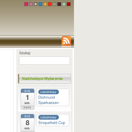
Szukaj:
Nadchodzące Wydarzenia
SIE
całodniowy
1
Dortmund
Sparkassen
sob.
2026
SIE
całodniowy
8
Sinquefield Cup
sob.