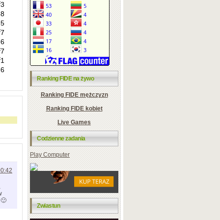
Ranking FIDE na żywo
Ranking FIDE mężczyzn
Ranking FIDE kobiet
Live Games
Codzienne zadania
Play Computer
00:42
a
w
 🙂
Zwiastun