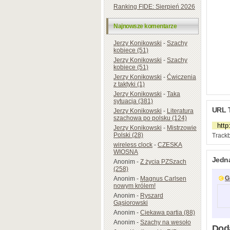
Ranking FIDE: Sierpień 2026
Najnowsze komentarze
Jerzy Konikowski
-
Szachy
kobiece (51)
Jerzy Konikowski
-
Szachy
kobiece (51)
Jerzy Konikowski
-
Ćwiczenia
z taktyki (1)
Jerzy Konikowski
-
Taka
sytuacja (381)
URL 
Jerzy Konikowski
-
Literatura
szachowa po polsku (124)
Jerzy Konikowski
-
Mistrzowie
Polski (28)
Trackb
wireless clock
-
CZESKA
WIOSNA
Jedn
Anonim
-
Z życia PZSzach
(258)
G
Anonim
-
Magnus Carlsen
nowym królem!
Anonim
-
Ryszard
Gąsiorowski
Anonim
-
Ciekawa partia (88)
Anonim
-
Szachy na wesoło
Dod