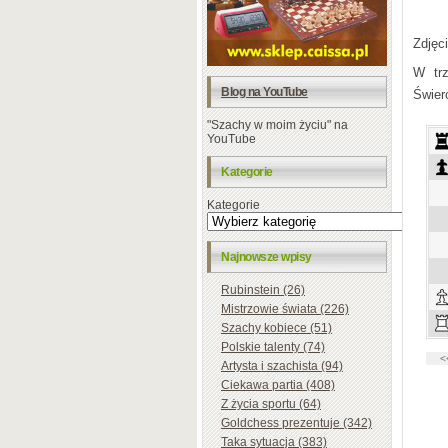
Zdjęc
W trz
Blog na YouTube
Świerc
"Szachy w moim życiu" na
YouTube
Kategorie
Kategorie
Najnowsze wpisy
Rubinstein (26)
Mistrzowie świata (226)
Szachy kobiece (51)
Polskie talenty (74)
Artysta i szachista (94)
Ciekawa partia (408)
Z życia sportu (64)
Goldchess prezentuje (342)
Taka sytuacja (383)