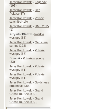
Jerzy Konikowski
-
Legendy
(193)
Jerzy Konikowski
-
Bez
Polaka (37)
Jerzy Konikowski
-
Polscy
szachiści (10)
Jerzy Konikowski
-
DME 2025
(1)
Krzysztof Kledzik
-
Polskie
występy (83)
Jerzy Konikowski
-
Gens una
sumus (123)
Jerzy Konikowski
-
Polskie
występy (87)
Dominik
-
Polskie występy
(83)
Jerzy Konikowski
-
Polskie
występy (81)
Jerzy Konikowski
-
Polskie
występy (81)
Jerzy Konikowski
-
Goldchess
prezentuje (300)
Jerzy Konikowski
-
Grand
Chess Tour 2025 (2)
Jerzy Konikowski
-
Grand
Chess Tour 2025 (2)