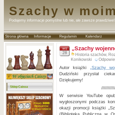
Szachy w moim
Podajemy informacje pomyślne lub nie, ale zawsze prawdziwe!
Strona główna
Informacje
Regulamin
Kalendarz
komentarzy
„Szachy wojenne
wrz
28
Historia szachów
,
Roz
Konikowski
Odpowie
Autor książki
„Szachy wo
Dudziński przysłał ciek
Dziękujemy!
Sklep Caissa
//////////
W serwisie YouTube opub
wygłoszonymi podczas konf
okazji promocji książki „
(Biblioteka Publiczna w O