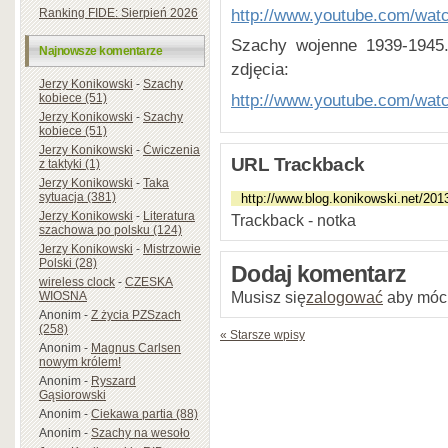
http://www.youtube.com/wa
Ranking FIDE: Sierpień 2026
Szachy wojenne 1939-1945.
Najnowsze komentarze
zdjęcia:
Jerzy Konikowski
-
Szachy
http://www.youtube.com/wa
kobiece (51)
Jerzy Konikowski
-
Szachy
kobiece (51)
Jerzy Konikowski
-
Ćwiczenia
URL Trackback
z taktyki (1)
Jerzy Konikowski
-
Taka
sytuacja (381)
Jerzy Konikowski
-
Literatura
Trackback - notka
szachowa po polsku (124)
Jerzy Konikowski
-
Mistrzowie
Polski (28)
Dodaj komentarz
wireless clock
-
CZESKA
Musisz się
zalogować
aby móc
WIOSNA
Anonim
-
Z życia PZSzach
(258)
« Starsze wpisy
Anonim
-
Magnus Carlsen
nowym królem!
Anonim
-
Ryszard
Gąsiorowski
Anonim
-
Ciekawa partia (88)
Anonim
-
Szachy na wesoło