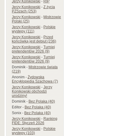
Jerzy Konikowski
-
RIP
Jerzy Konikowski
-
Z życia
PZSzach (253)
Jerzy Konikowski
-
Mistrzowie
Polski (25)
Jerzy Konikowski
-
Polskie
występy (111)
Jerzy Konikowski
-
Przed
końcówką jest debiut (236)
Jerzy Konikowski
-
Turniej
pretendentów 2026 (9)
Jerzy Konikowski
-
Turniej
pretendentów 2026 (9)
Dominik
-
Mistrzowie świata
(219)
Anonim
-
Żydowska
Encyklopedia Szachowa (7)
Jerzy Konikowski
-
Jerzy
Konikowski obchodzi
urodziny!
Dominik
-
Bez Polaka (40)
Editor
-
Bez Polaka (40)
Sonix
-
Bez Polaka (40)
Jerzy Konikowski
-
Ranking
FIDE: Styczeń 2026
Jerzy Konikowski
-
Polskie
występy (103)