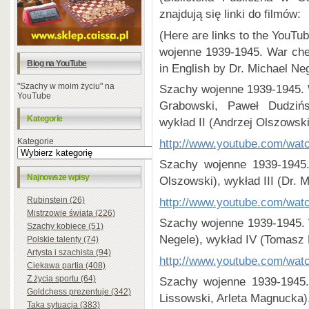
znajdują się linki do filmów:
(Here are links to the YouTu
wojenne 1939-1945. War ches
Blog na YouTube
in English by Dr. Michael Ne
"Szachy w moim życiu" na
Szachy wojenne 1939-1945. 
YouTube
Grabowski, Paweł Dudzińs
Kategorie
wykład II (Andrzej Olszowski
http://www.youtube.com/wa
Kategorie
Szachy wojenne 1939-1945.
Najnowsze wpisy
Olszowski), wykład III (Dr. 
http://www.youtube.com/
Rubinstein (26)
Mistrzowie świata (226)
Szachy wojenne 1939-1945. W
Szachy kobiece (51)
Negele), wykład IV (Tomasz 
Polskie talenty (74)
Artysta i szachista (94)
http://www.youtube.com/wa
Ciekawa partia (408)
Z życia sportu (64)
Szachy wojenne 1939-1945
Goldchess prezentuje (342)
Lissowski, Arleta Magnucka)
Taka sytuacja (383)